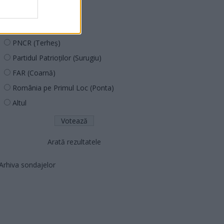
PUSL (D. Voiculescu)
PNȚCD (Pavelescu)
PNCR (Terheș)
Partidul Patrioților (Surugiu)
FAR (Coarnă)
România pe Primul Loc (Ponta)
Altul
Arată rezultatele
Arhiva sondajelor