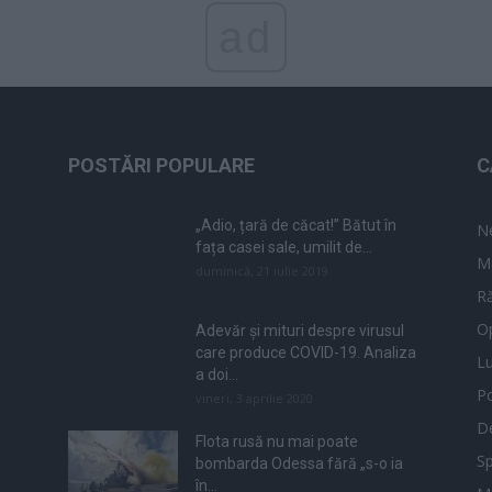
ad
POSTĂRI POPULARE
C
„Adio, țară de căcat!” Bătut în
N
fața casei sale, umilit de...
M
duminică, 21 iulie 2019
Ră
Op
Adevăr și mituri despre virusul
care produce COVID-19. Analiza
L
a doi...
Po
vineri, 3 aprilie 2020
De
Flota rusă nu mai poate
Sp
bombarda Odessa fără „s-o ia
în...