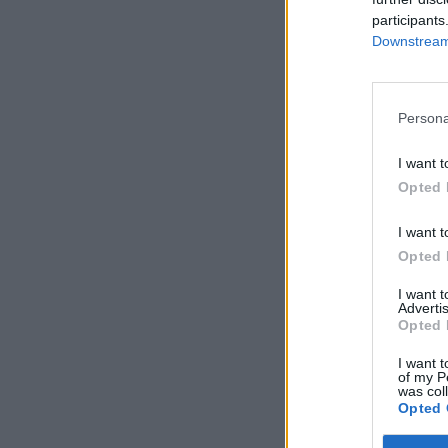
participants
Downstream 
Persona
I want t
Opted 
I want t
Opted 
I want 
Advertis
Opted 
I want t
of my P
was col
Opted 