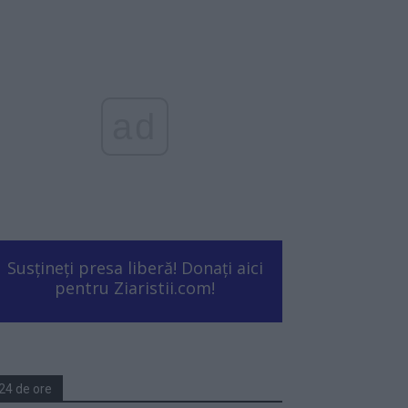
ad
Susțineți presa liberă! Donați aici
pentru Ziaristii.com!
24 de ore