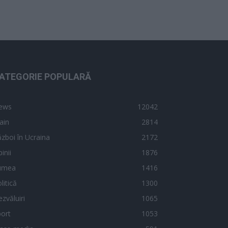
ATEGORIE POPULARĂ
ews
12042
ain
2814
zboi în Ucraina
2172
inii
1876
umea
1416
litică
1300
zvăluiri
1065
ort
1053