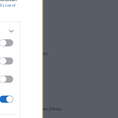
B’s List of
USR
PNL
PSD
AUR
UDMR
PMP (Tomac)
Forța Dreptei (L. Orban)
PNȚMM
REPER
SENS
SOS (Șoșoacă)
POT (Gavrilă)
PACE (Peia)
Acțiunea Conservatoare (Târziu)
PDF (Lazarus)