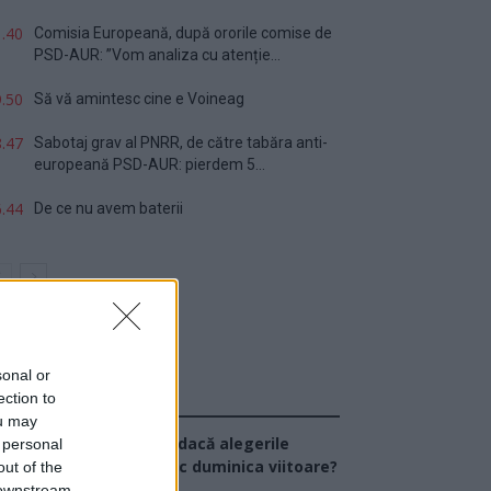
.40
Comisia Europeană, după ororile comise de
PSD-AUR: ”Vom analiza cu atenție...
.50
Să vă amintesc cine e Voineag
.47
Sabotaj grav al PNRR, de către tabăra anti-
europeană PSD-AUR: pierdem 5...
.44
De ce nu avem baterii
sonal or
ection to
Sondaj
ou may
Ce partid ați vota dacă alegerile
 personal
arlamentare ar avea loc duminica viitoare?
out of the
 downstream