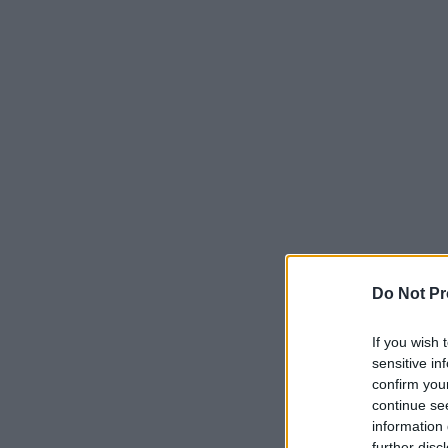
Do Not Pr
If you wish 
sensitive in
confirm you
continue se
information 
further disc