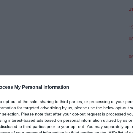
21
19
08
06
ocess My Personal Information
to opt-out of the sale, sharing to third parties, or processing of your per
formation for targeted advertising by us, please use the below opt-out s
r selection. Please note that after your opt-out request is processed y
eing interest-based ads based on personal information utilized by us or
p
disclosed to third parties prior to your opt-out. You may separately opt-
losure of your personal information by third parties on the IAB’s list of