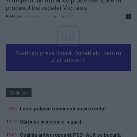
A dispărut un dosar cu probe esențiale în
procesul beizadelei Victoraș...
Redacţia
-
miercuri, 1 septembrie 2021
3
ad
Susțineți presa liberă! Donați aici pentru
Ziaristii.com!
24 de ore
20.26
Lupta politicii românești cu prezentul
18.47
Cărbune și picioare-n gard
18.09
Coaliția antieuropeană PSD–AUR se bucură: