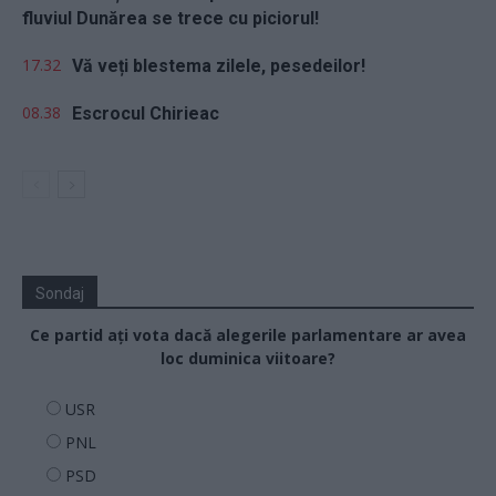
fluviul Dunărea se trece cu piciorul!
17.32
Vă veți blestema zilele, pesedeilor!
08.38
Escrocul Chirieac
Sondaj
Ce partid ați vota dacă alegerile parlamentare ar avea
loc duminica viitoare?
USR
PNL
PSD