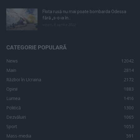
Flota rusă nu mai poate bombarda Odessa
fără „s-o ia în...
vineri, 8 aprilie 2022
CATEGORIE POPULARĂ
News
12042
Main
2814
Război în Ucraina
2172
Opinii
1883
Lumea
1416
Politică
1300
Dezvăluiri
1065
Sport
1053
Mass-media
591