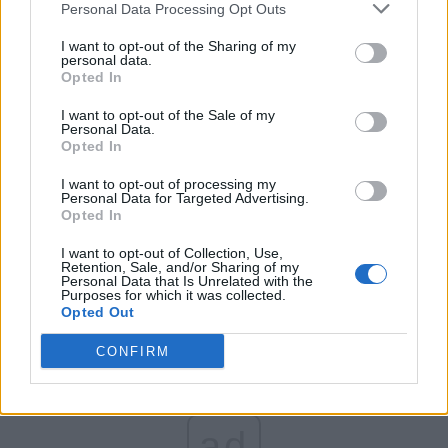
Personal Data Processing Opt Outs
Partidul Patrioților (Surugiu)
FAR (Coarnă)
I want to opt-out of the Sharing of my
personal data.
România pe Primul Loc (Ponta)
Opted In
Altul
I want to opt-out of the Sale of my
Personal Data.
Opted In
Arată rezultatele
I want to opt-out of processing my
Personal Data for Targeted Advertising.
Opted In
Arhiva sondajelor
I want to opt-out of Collection, Use,
Retention, Sale, and/or Sharing of my
Personal Data that Is Unrelated with the
Purposes for which it was collected.
Opted Out
CONFIRM
ad