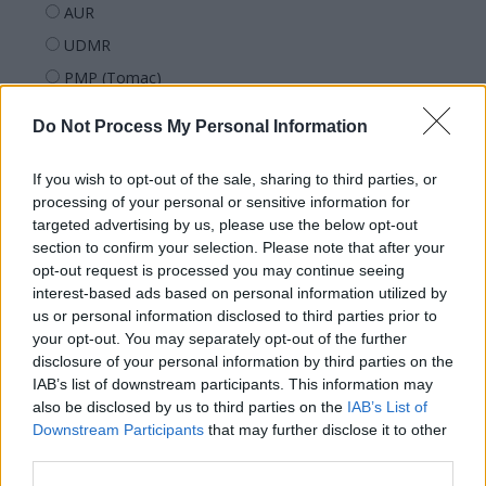
AUR
UDMR
PMP (Tomac)
Forța Dreptei (L. Orban)
Do Not Process My Personal Information
PNȚMM
REPER
If you wish to opt-out of the sale, sharing to third parties, or
processing of your personal or sensitive information for
SENS
targeted advertising by us, please use the below opt-out
SOS (Șoșoacă)
section to confirm your selection. Please note that after your
opt-out request is processed you may continue seeing
POT (Gavrilă)
interest-based ads based on personal information utilized by
PACE (Peia)
us or personal information disclosed to third parties prior to
Acțiunea Conservatoare (Târziu)
your opt-out. You may separately opt-out of the further
disclosure of your personal information by third parties on the
PDF (Lazarus)
IAB’s list of downstream participants. This information may
PUSL (D. Voiculescu)
also be disclosed by us to third parties on the
IAB’s List of
Downstream Participants
that may further disclose it to other
PNȚCD (Pavelescu)
third parties.
PNCR (Terheș)