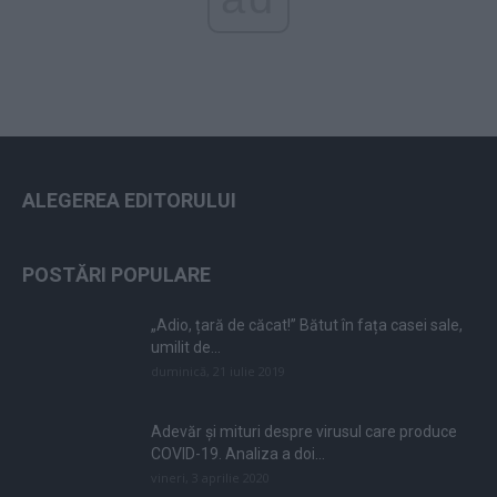
ALEGEREA EDITORULUI
POSTĂRI POPULARE
„Adio, țară de căcat!” Bătut în fața casei sale,
umilit de...
duminică, 21 iulie 2019
Adevăr și mituri despre virusul care produce
COVID-19. Analiza a doi...
vineri, 3 aprilie 2020