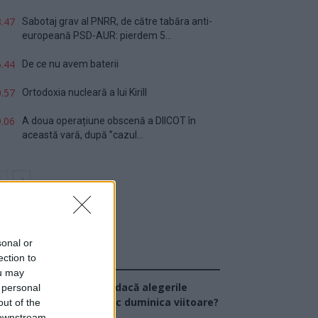
.47
Sabotaj grav al PNRR, de către tabăra anti-
europeană PSD-AUR: pierdem 5...
.44
De ce nu avem baterii
.57
Ortodoxia nucleară a lui Kirill
.06
A doua operațiune obscenă a DIICOT în
această vară, după ”cazul...
sonal or
ection to
Sondaj
ou may
Ce partid ați vota dacă alegerile
 personal
arlamentare ar avea loc duminica viitoare?
out of the
 downstream