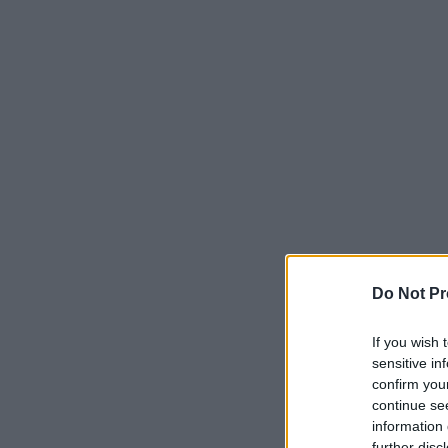
Do Not Pr
If you wish 
sensitive in
confirm you
continue se
information 
further disc