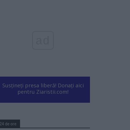
ad
Susțineți presa liberă! Donați aici
pentru Ziaristii.com!
24 de ore