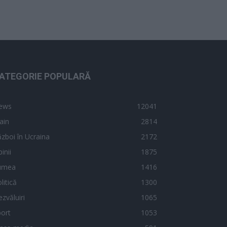
ATEGORIE POPULARĂ
ews
12041
ain
2814
zboi în Ucraina
2172
inii
1875
umea
1416
litică
1300
zvăluiri
1065
ort
1053