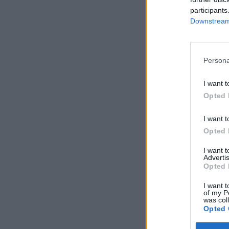
participants
Downstream 
Persona
I want t
Opted 
I want t
Opted 
I want 
Advertis
Opted 
I want t
of my P
was col
Opted 