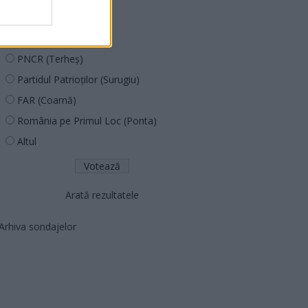
PUSL (D. Voiculescu)
PNȚCD (Pavelescu)
PNCR (Terheș)
Partidul Patrioților (Surugiu)
FAR (Coarnă)
România pe Primul Loc (Ponta)
Altul
Arată rezultatele
Arhiva sondajelor