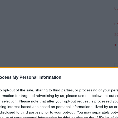
08
06
20
19
ocess My Personal Information
to opt-out of the sale, sharing to third parties, or processing of your per
formation for targeted advertising by us, please use the below opt-out s
r selection. Please note that after your opt-out request is processed y
eing interest-based ads based on personal information utilized by us or
p
disclosed to third parties prior to your opt-out. You may separately opt-
losure of your personal information by third parties on the IAB’s list of