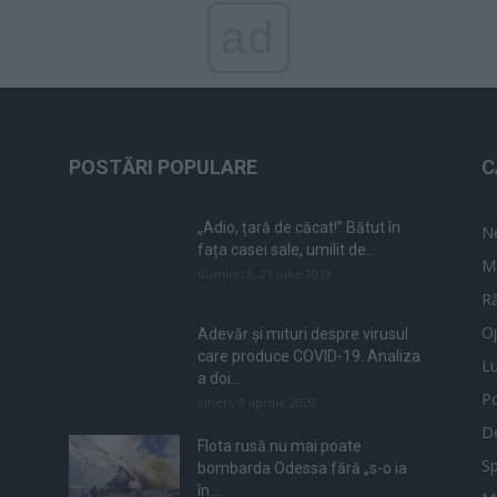
ad
POSTĂRI POPULARE
C
„Adio, țară de căcat!” Bătut în
N
fața casei sale, umilit de...
M
duminică, 21 iulie 2019
Ră
Op
Adevăr și mituri despre virusul
care produce COVID-19. Analiza
L
a doi...
Po
vineri, 3 aprilie 2020
De
Flota rusă nu mai poate
Sp
bombarda Odessa fără „s-o ia
în...