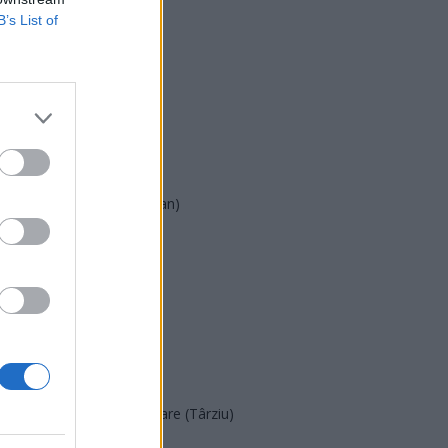
B’s List of
USR
PNL
PSD
AUR
UDMR
PMP (Tomac)
Forța Dreptei (L. Orban)
PNȚMM
REPER
SENS
SOS (Șoșoacă)
POT (Gavrilă)
PACE (Peia)
Acțiunea Conservatoare (Târziu)
PDF (Lazarus)