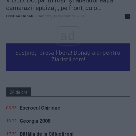
VIDEO. Ocupanții ruși își abandonează
camarazii epuizați, pe front, cu o...
Cristian Hubali
-
sâmbătă, 30 decembrie 2023
0
ad
Susțineți presa liberă! Donați aici pentru
Ziaristii.com!
24 de ore
08.38
Escrocul Chirieac
18.22
Georgia 2008
17.39
Bătălia de la Călugăreni