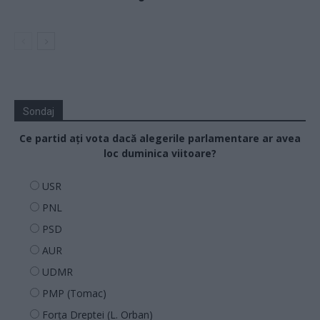
Sondaj
Ce partid ați vota dacă alegerile parlamentare ar avea
loc duminica viitoare?
USR
PNL
PSD
AUR
UDMR
PMP (Tomac)
Forța Dreptei (L. Orban)