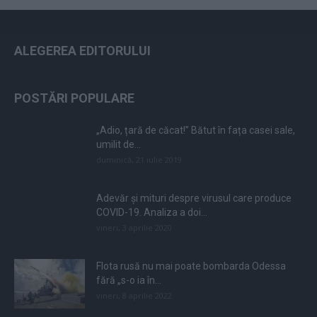
ALEGEREA EDITORULUI
POSTĂRI POPULARE
„Adio, țară de căcat!” Bătut în fața casei sale,
umilit de...
duminică, 21 iulie 2019
Adevăr și mituri despre virusul care produce
COVID-19. Analiza a doi...
vineri, 3 aprilie 2020
Flota rusă nu mai poate bombarda Odessa
fără „s-o ia în...
vineri, 8 aprilie 2022