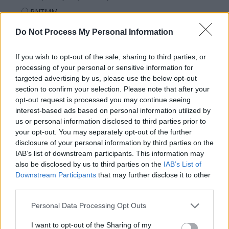
PNȚMM
REPER
Do Not Process My Personal Information
SENS
If you wish to opt-out of the sale, sharing to third parties, or
SOS (Șoșoacă)
processing of your personal or sensitive information for
POT (Gavrilă)
targeted advertising by us, please use the below opt-out
PACE (Peia)
section to confirm your selection. Please note that after your
opt-out request is processed you may continue seeing
Acțiunea Conservatoare (Târziu)
interest-based ads based on personal information utilized by
PDF (Lazarus)
us or personal information disclosed to third parties prior to
your opt-out. You may separately opt-out of the further
PUSL (D. Voiculescu)
disclosure of your personal information by third parties on the
PNȚCD (Pavelescu)
IAB’s list of downstream participants. This information may
also be disclosed by us to third parties on the
IAB’s List of
PNCR (Terheș)
Downstream Participants
that may further disclose it to other
Partidul Patrioților (Surugiu)
third parties.
FAR (Coarnă)
Personal Data Processing Opt Outs
România pe Primul Loc (Ponta)
I want to opt-out of the Sharing of my
Altul