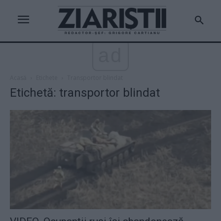
ad
Acasă
Etichete
Transportor blindat
Etichetă: transportor blindat