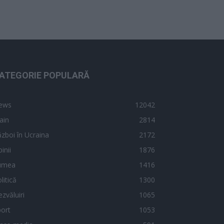
ATEGORIE POPULARĂ
ews
12042
ain
2814
zboi în Ucraina
2172
inii
1876
umea
1416
litică
1300
zvăluiri
1065
ort
1053