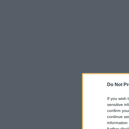
Do Not Pr
If you wish 
sensitive in
confirm you
continue se
information 
further disc