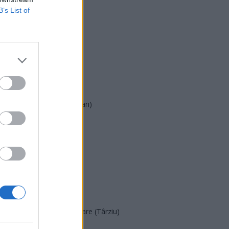
B’s List of
USR
PNL
PSD
AUR
UDMR
PMP (Tomac)
Forța Dreptei (L. Orban)
PNȚMM
REPER
SENS
SOS (Șoșoacă)
POT (Gavrilă)
PACE (Peia)
Acțiunea Conservatoare (Târziu)
PDF (Lazarus)