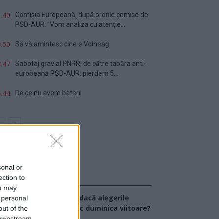
.40
Comisia Europeană, după ororile comise de
PSD-AUR: ”Vom analiza cu atenție...
.50
Să vă amintesc cine e Voineag
.47
Sabotaj grav al PNRR, de către tabăra anti-
europeană PSD-AUR: pierdem 5...
.44
De ce nu avem baterii
sonal or
ection to
Sondaj
ou may
Ce partid ați vota dacă alegerile
 personal
arlamentare ar avea loc duminica viitoare?
out of the
 downstream