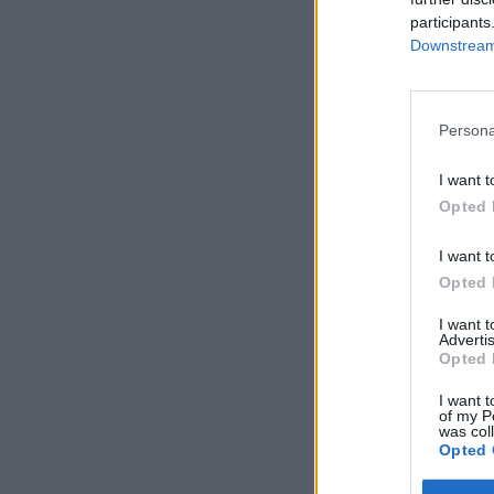
participants
Downstream 
Persona
I want t
Opted 
I want t
Opted 
I want 
Advertis
Opted 
I want t
of my P
was col
Opted 