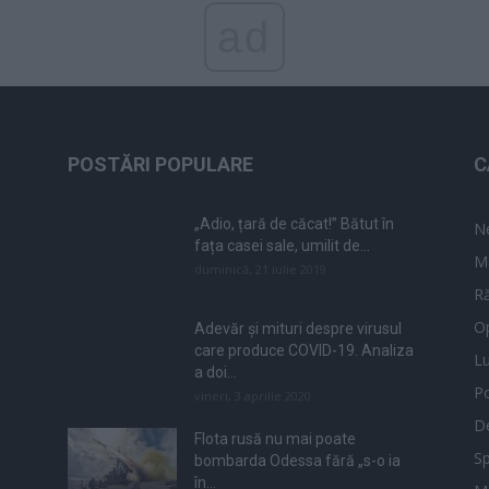
ad
POSTĂRI POPULARE
C
„Adio, țară de căcat!” Bătut în
N
fața casei sale, umilit de...
M
duminică, 21 iulie 2019
Ră
Op
Adevăr și mituri despre virusul
care produce COVID-19. Analiza
L
a doi...
Po
vineri, 3 aprilie 2020
De
Flota rusă nu mai poate
Sp
bombarda Odessa fără „s-o ia
în...