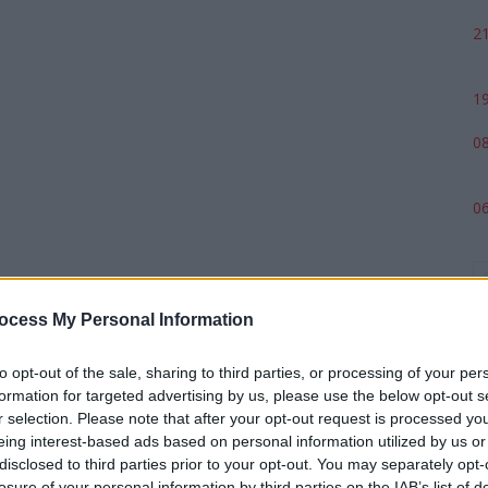
21
19
08
06
ocess My Personal Information
to opt-out of the sale, sharing to third parties, or processing of your per
formation for targeted advertising by us, please use the below opt-out s
r selection. Please note that after your opt-out request is processed y
eing interest-based ads based on personal information utilized by us or
p
disclosed to third parties prior to your opt-out. You may separately opt-
losure of your personal information by third parties on the IAB’s list of