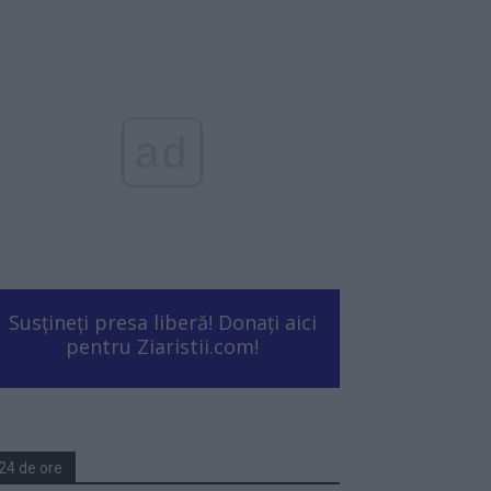
ad
Susțineți presa liberă! Donați aici
pentru Ziaristii.com!
24 de ore