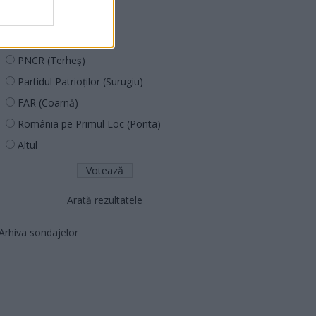
PUSL (D. Voiculescu)
PNȚCD (Pavelescu)
PNCR (Terheș)
Partidul Patrioților (Surugiu)
FAR (Coarnă)
România pe Primul Loc (Ponta)
Altul
Arată rezultatele
Arhiva sondajelor