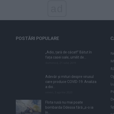
ad
POSTĂRI POPULARE
C
„Adio, țară de căcat!” Bătut în
N
fața casei sale, umilit de...
M
duminică, 21 iulie 2019
Ră
Op
Adevăr și mituri despre virusul
care produce COVID-19. Analiza
L
a doi...
Po
vineri, 3 aprilie 2020
De
Flota rusă nu mai poate
Sp
bombarda Odessa fără „s-o ia
în...