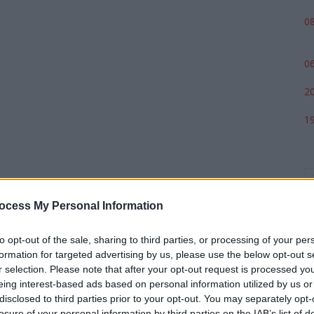
08
06
20
19
ocess My Personal Information
to opt-out of the sale, sharing to third parties, or processing of your per
formation for targeted advertising by us, please use the below opt-out s
r selection. Please note that after your opt-out request is processed y
eing interest-based ads based on personal information utilized by us or
p
disclosed to third parties prior to your opt-out. You may separately opt-
losure of your personal information by third parties on the IAB’s list of