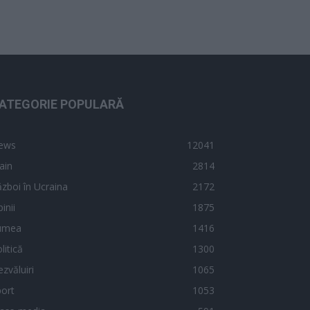
ATEGORIE POPULARĂ
ews
12041
ain
2814
zboi în Ucraina
2172
inii
1875
umea
1416
litică
1300
zvăluiri
1065
ort
1053