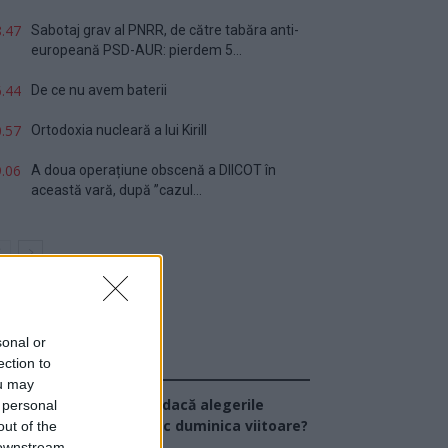
.47
Sabotaj grav al PNRR, de către tabăra anti-
europeană PSD-AUR: pierdem 5...
.44
De ce nu avem baterii
.57
Ortodoxia nucleară a lui Kirill
.06
A doua operațiune obscenă a DIICOT în
această vară, după ”cazul...
sonal or
ection to
Sondaj
ou may
Ce partid ați vota dacă alegerile
 personal
arlamentare ar avea loc duminica viitoare?
out of the
 downstream