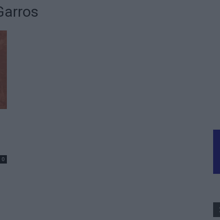
Garros
0