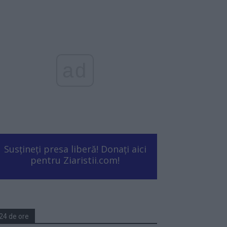
ad
Susțineți presa liberă! Donați aici
pentru Ziaristii.com!
24 de ore