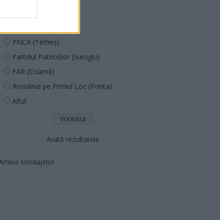
PUSL (D. Voiculescu)
PNȚCD (Pavelescu)
PNCR (Terheș)
Partidul Patrioților (Surugiu)
FAR (Coarnă)
România pe Primul Loc (Ponta)
Altul
Arată rezultatele
Arhiva sondajelor