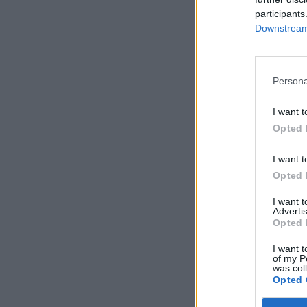
participants
Downstream 
Persona
I want t
Opted 
I want t
Opted 
I want 
Advertis
Opted 
I want t
of my P
was col
Opted 