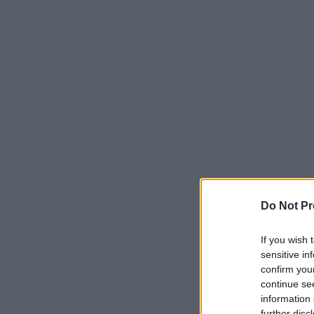
Do Not Pr
If you wish 
sensitive in
confirm you
continue se
information 
further disc