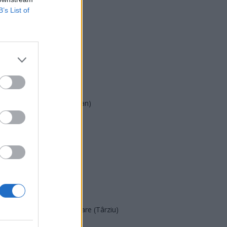
B’s List of
USR
PNL
PSD
AUR
UDMR
PMP (Tomac)
Forța Dreptei (L. Orban)
PNȚMM
REPER
SENS
SOS (Șoșoacă)
POT (Gavrilă)
PACE (Peia)
Acțiunea Conservatoare (Târziu)
PDF (Lazarus)