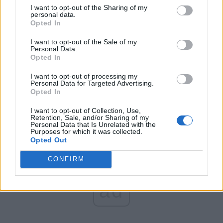
România pe Primul Loc (Ponta)
I want to opt-out of the Sharing of my
personal data.
Altul
Opted In
I want to opt-out of the Sale of my
Personal Data.
Opted In
Arată rezultatele
I want to opt-out of processing my
Arhiva sondajelor
Personal Data for Targeted Advertising.
Opted In
I want to opt-out of Collection, Use,
Retention, Sale, and/or Sharing of my
Personal Data that Is Unrelated with the
Purposes for which it was collected.
Opted Out
CONFIRM
ad