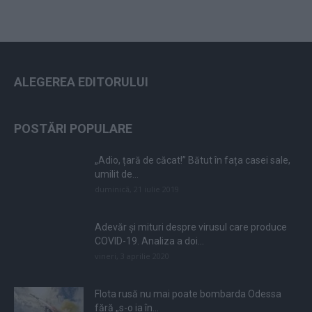
ALEGEREA EDITORULUI
POSTĂRI POPULARE
„Adio, țară de căcat!” Bătut în fața casei sale,
umilit de...
duminică, 21 iulie 2019
Adevăr și mituri despre virusul care produce
COVID-19. Analiza a doi...
vineri, 3 aprilie 2020
Flota rusă nu mai poate bombarda Odessa
fără „s-o ia în...