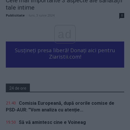
Cele mai importante 3 aspecte ale sănătății
tale intime
Publicitate
-
luni, 3 iunie 2024
0
ad
Susțineți presa liberă! Donați aici pentru
Ziaristii.com!
24 de ore
21.40
Comisia Europeană, după ororile comise de
PSD-AUR: ”Vom analiza cu atenție...
19.50
Să vă amintesc cine e Voineag