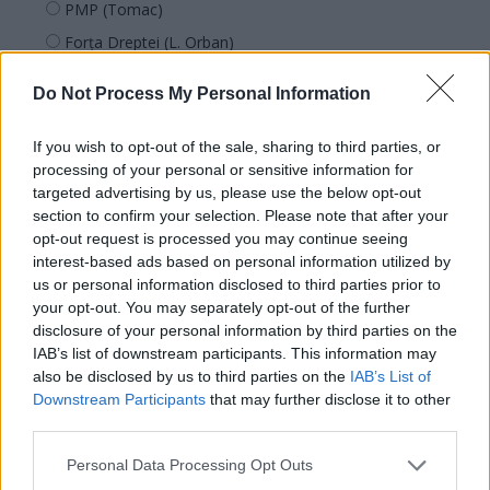
PMP (Tomac)
Forța Dreptei (L. Orban)
PNȚMM
Do Not Process My Personal Information
REPER
SENS
If you wish to opt-out of the sale, sharing to third parties, or
processing of your personal or sensitive information for
SOS (Șoșoacă)
targeted advertising by us, please use the below opt-out
POT (Gavrilă)
section to confirm your selection. Please note that after your
PACE (Peia)
opt-out request is processed you may continue seeing
interest-based ads based on personal information utilized by
Acțiunea Conservatoare (Târziu)
us or personal information disclosed to third parties prior to
PDF (Lazarus)
your opt-out. You may separately opt-out of the further
disclosure of your personal information by third parties on the
PUSL (D. Voiculescu)
IAB’s list of downstream participants. This information may
PNȚCD (Pavelescu)
also be disclosed by us to third parties on the
IAB’s List of
Downstream Participants
that may further disclose it to other
PNCR (Terheș)
third parties.
Partidul Patrioților (Surugiu)
Personal Data Processing Opt Outs
FAR (Coarnă)