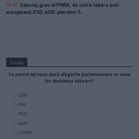
08.47
Sabotaj grav al PNRR, de către tabăra anti-
europeană PSD-AUR: pierdem 5...
Sondaj
Ce partid ați vota dacă alegerile parlamentare ar avea
loc duminica viitoare?
USR
PNL
PSD
AUR
UDMR