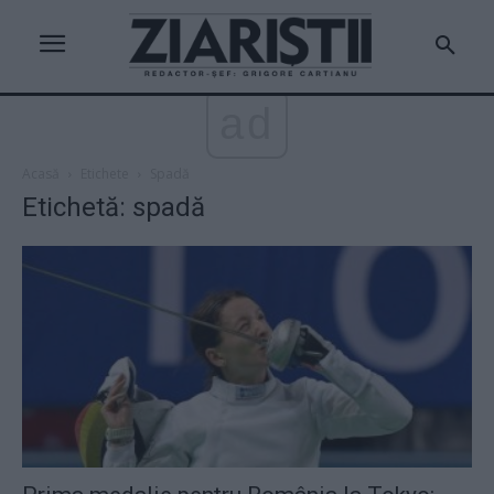
ad
Acasă
Etichete
Spadă
Etichetă: spadă