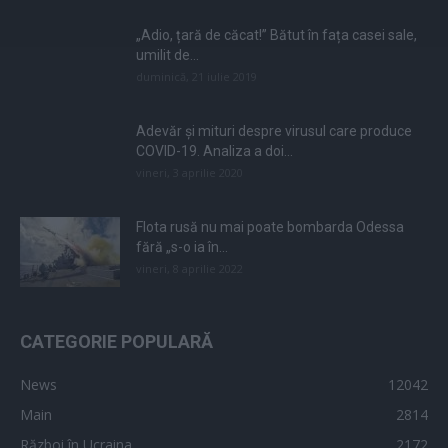
„Adio, țară de căcat!” Bătut în fața casei sale,
umilit de...
duminică, 21 iulie 2019
Adevăr și mituri despre virusul care produce
COVID-19. Analiza a doi...
vineri, 3 aprilie 2020
Flota rusă nu mai poate bombarda Odessa
fără „s-o ia în...
vineri, 8 aprilie 2022
CATEGORIE POPULARĂ
News
12042
Main
2814
Război în Ucraina
2172