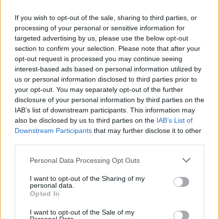
PACE (Peia)
If you wish to opt-out of the sale, sharing to third parties, or
Acțiunea Conservatoare (Târziu)
processing of your personal or sensitive information for
targeted advertising by us, please use the below opt-out
PDF (Lazarus)
section to confirm your selection. Please note that after your
PUSL (D. Voiculescu)
opt-out request is processed you may continue seeing
interest-based ads based on personal information utilized by
PNȚCD (Pavelescu)
us or personal information disclosed to third parties prior to
PNCR (Terheș)
your opt-out. You may separately opt-out of the further
Partidul Patrioților (Surugiu)
disclosure of your personal information by third parties on the
IAB’s list of downstream participants. This information may
FAR (Coarnă)
also be disclosed by us to third parties on the
IAB’s List of
România pe Primul Loc (Ponta)
Downstream Participants
that may further disclose it to other
third parties.
Altul
Personal Data Processing Opt Outs
I want to opt-out of the Sharing of my
Arată rezultatele
personal data.
Opted In
Arhiva sondajelor
I want to opt-out of the Sale of my