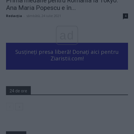
Prima medalie pentru România la Tokyo:
Ana Maria Popescu e în...
Redacţia
-
sâmbătă, 24 iulie 2021
4
ad
Susțineți presa liberă! Donați aici pentru
Ziaristii.com!
24 de ore