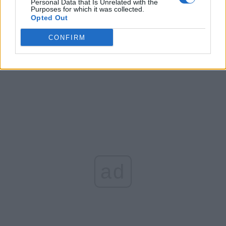
Personal Data that Is Unrelated with the
Purposes for which it was collected.
Opted Out
Arată rezultatele
CONFIRM
Arhiva sondajelor
ad