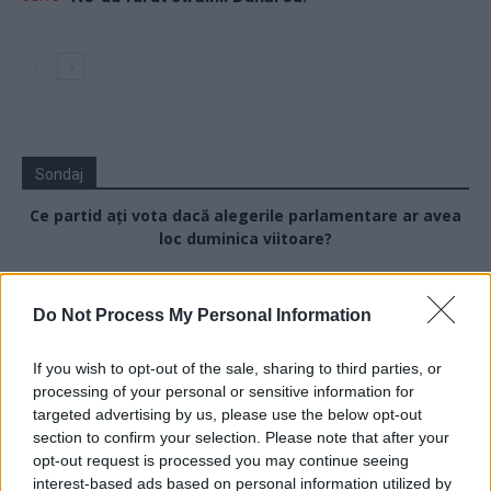
Sondaj
Ce partid ați vota dacă alegerile parlamentare ar avea
loc duminica viitoare?
USR
Do Not Process My Personal Information
PNL
PSD
If you wish to opt-out of the sale, sharing to third parties, or
AUR
processing of your personal or sensitive information for
targeted advertising by us, please use the below opt-out
UDMR
section to confirm your selection. Please note that after your
PMP (Tomac)
opt-out request is processed you may continue seeing
interest-based ads based on personal information utilized by
Forța Dreptei (L. Orban)