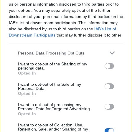
us or personal information disclosed to third parties prior to
PNȚMM
your opt-out. You may separately opt-out of the further
REPER
disclosure of your personal information by third parties on the
IAB’s list of downstream participants. This information may
SENS
also be disclosed by us to third parties on the
IAB’s List of
SOS (Șoșoacă)
Downstream Participants
that may further disclose it to other
third parties.
POT (Gavrilă)
PACE (Peia)
Personal Data Processing Opt Outs
Acțiunea Conservatoare (Târziu)
I want to opt-out of the Sharing of my
personal data.
PDF (Lazarus)
Opted In
PUSL (D. Voiculescu)
I want to opt-out of the Sale of my
PNȚCD (Pavelescu)
Personal Data.
Opted In
PNCR (Terheș)
Partidul Patrioților (Surugiu)
I want to opt-out of processing my
Personal Data for Targeted Advertising.
FAR (Coarnă)
Opted In
România pe Primul Loc (Ponta)
I want to opt-out of Collection, Use,
Retention, Sale, and/or Sharing of my
Altul