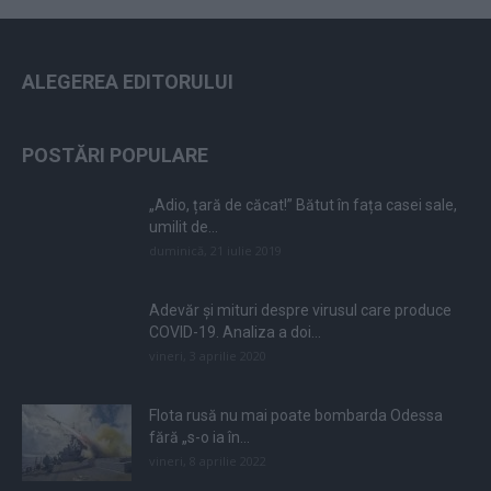
ALEGEREA EDITORULUI
POSTĂRI POPULARE
„Adio, țară de căcat!” Bătut în fața casei sale,
umilit de...
duminică, 21 iulie 2019
Adevăr și mituri despre virusul care produce
COVID-19. Analiza a doi...
vineri, 3 aprilie 2020
Flota rusă nu mai poate bombarda Odessa
fără „s-o ia în...
vineri, 8 aprilie 2022