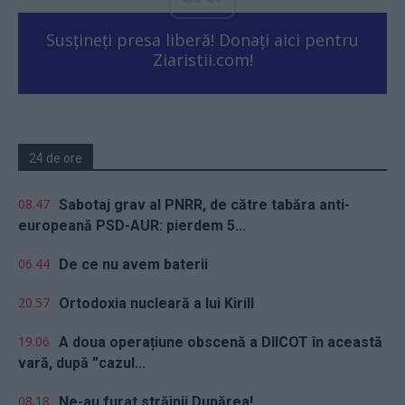
Susțineți presa liberă! Donați aici pentru
Ziaristii.com!
24 de ore
08.47
Sabotaj grav al PNRR, de către tabăra anti-
europeană PSD-AUR: pierdem 5...
06.44
De ce nu avem baterii
20.57
Ortodoxia nucleară a lui Kirill
19.06
A doua operațiune obscenă a DIICOT în această
vară, după ”cazul...
08.18
Ne-au furat străinii Dunărea!