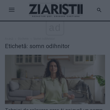
ad
Acasă
Etichete
Somn odihnitor
Etichetă: somn odihnitor