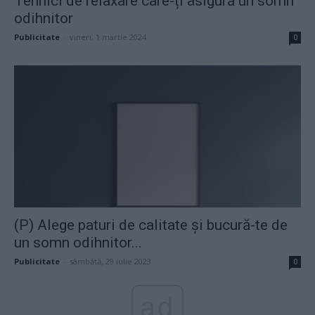
Tehnici de relaxare care-ți asigură un somn
odihnitor
Publicitate
-
vineri, 1 martie 2024
0
(P) Alege paturi de calitate și bucură-te de
un somn odihnitor...
Publicitate
-
sâmbătă, 29 iulie 2023
0
ad