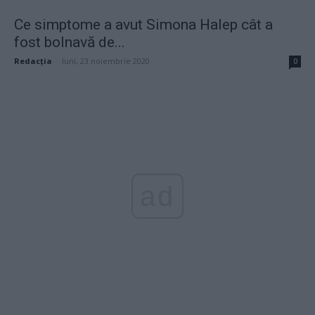
Ce simptome a avut Simona Halep cât a
fost bolnavă de...
Redacţia
-
luni, 23 noiembrie 2020
0
ad