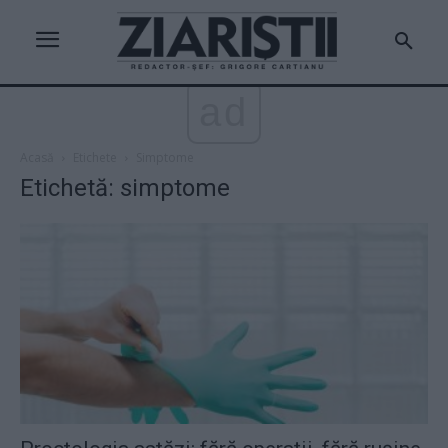
ad
Acasă
Etichete
Simptome
Etichetă: simptome