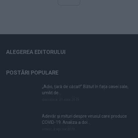
ALEGEREA EDITORULUI
POSTĂRI POPULARE
„Adio, țară de căcat!” Bătut în fața casei sale,
umilit de...
duminică, 21 iulie 2019
Adevăr și mituri despre virusul care produce
COVID-19. Analiza a doi...
vineri, 3 aprilie 2020