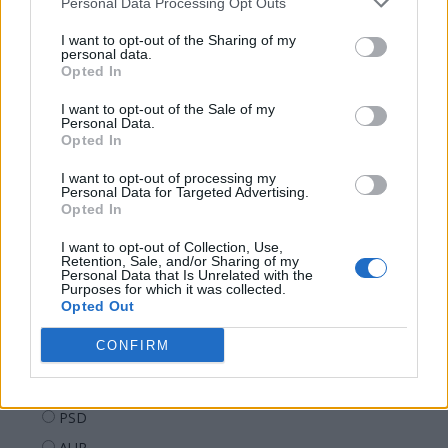
Personal Data Processing Opt Outs
08.47
Sabotaj grav al PNRR, de către tabăra anti-
I want to opt-out of the Sharing of my
europeană PSD-AUR: pierdem 5...
personal data.
Opted In
06.44
De ce nu avem baterii
I want to opt-out of the Sale of my
Personal Data.
Opted In
I want to opt-out of processing my
Personal Data for Targeted Advertising.
Opted In
I want to opt-out of Collection, Use,
Sondaj
Retention, Sale, and/or Sharing of my
Personal Data that Is Unrelated with the
Ce partid ați vota dacă alegerile parlamentare ar avea
Purposes for which it was collected.
Opted Out
loc duminica viitoare?
CONFIRM
USR
PNL
PSD
AUR