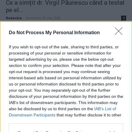
Ce a simțit dr. Virgil Păunescu când a testat
pe el...
Redacţia
-
duminică, 31 mai 2020
0
Do Not Process My Personal Information
ad
If you wish to opt-out of the sale, sharing to third parties, or
Susțineți presa liberă! Donați aici pentru
processing of your personal or sensitive information for
Ziaristii.com!
targeted advertising by us, please use the below opt-out
section to confirm your selection. Please note that after your
opt-out request is processed you may continue seeing
interest-based ads based on personal information utilized by
us or personal information disclosed to third parties prior to
your opt-out. You may separately opt-out of the further
24 de ore
disclosure of your personal information by third parties on the
IAB’s list of downstream participants. This information may
21.40
Comisia Europeană, după ororile comise de
also be disclosed by us to third parties on the
IAB’s List of
PSD-AUR: ”Vom analiza cu atenție...
Downstream Participants
that may further disclose it to other
third parties.
19.50
Să vă amintesc cine e Voineag