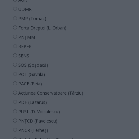
UDMR
PMP (Tomac)
Forța Dreptei (L. Orban)
PNȚMM
REPER
SENS
SOS (Șoșoacă)
POT (Gavrilă)
PACE (Peia)
Acțiunea Conservatoare (Târziu)
PDF (Lazarus)
PUSL (D. Voiculescu)
PNȚCD (Pavelescu)
PNCR (Terheș)