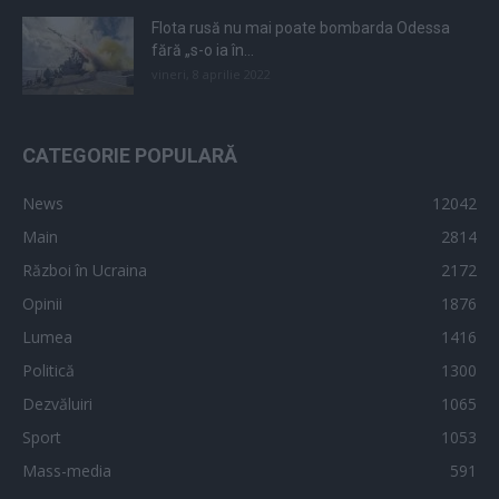
Flota rusă nu mai poate bombarda Odessa
fără „s-o ia în...
vineri, 8 aprilie 2022
CATEGORIE POPULARĂ
News
12042
Main
2814
Război în Ucraina
2172
Opinii
1876
Lumea
1416
Politică
1300
Dezvăluiri
1065
Sport
1053
Mass-media
591