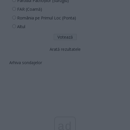
Partidul Patrioților (Surugiu)
FAR (Coarnă)
România pe Primul Loc (Ponta)
Altul
Arată rezultatele
Arhiva sondajelor
ad