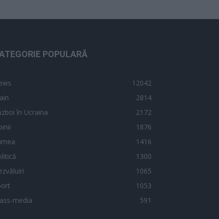
ATEGORIE POPULARĂ
ews
12042
ain
2814
zboi în Ucraina
2172
inii
1876
umea
1416
litică
1300
zvăluiri
1065
ort
1053
ass-media
591