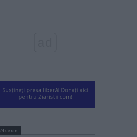
ad
Susțineți presa liberă! Donați aici
pentru Ziaristii.com!
24 de ore