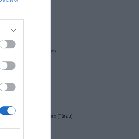
PNL
PSD
AUR
UDMR
PMP (Tomac)
Forța Dreptei (L. Orban)
PNȚMM
REPER
SENS
SOS (Șoșoacă)
POT (Gavrilă)
PACE (Peia)
Acțiunea Conservatoare (Târziu)
PDF (Lazarus)
PUSL (D. Voiculescu)