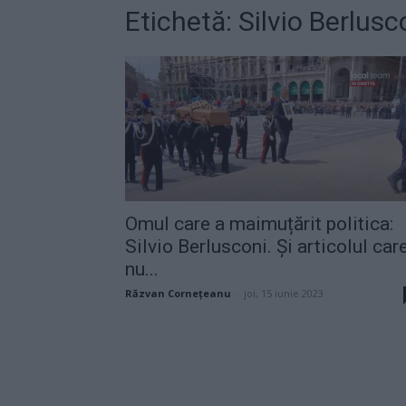
Etichetă: Silvio Berlusc
Omul care a maimuțărit politica:
Silvio Berlusconi. Și articolul car
nu...
Răzvan Cornețeanu
-
joi, 15 iunie 2023