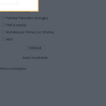
PNȚCD (Pavelescu)
PNCR (Terheș)
Partidul Patrioților (Surugiu)
FAR (Coarnă)
România pe Primul Loc (Ponta)
Altul
Arată rezultatele
Arhiva sondajelor