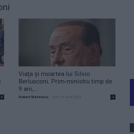
oni
Viața și moartea lui Silvio
e
Berlusconi. Prim-ministru timp de
9 ani,...
Robert Mateescu
-
luni, 12 iunie 2023
6
4