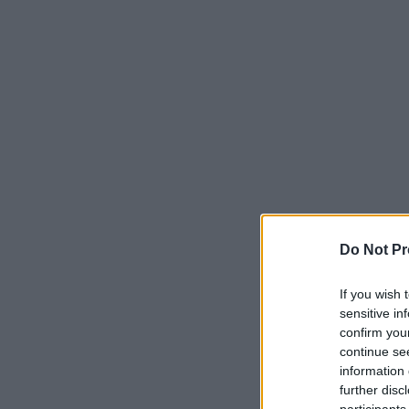
Do Not Pr
If you wish 
sensitive in
confirm you
continue se
information 
further disc
participants