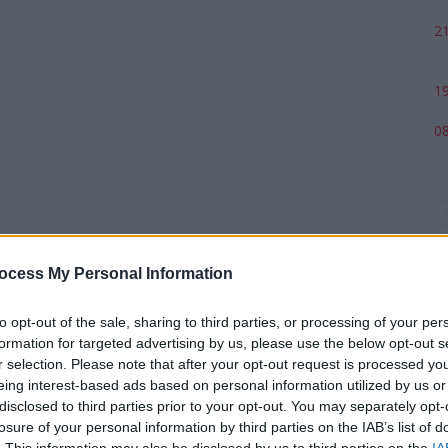
21
19
08
ocess My Personal Information
to opt-out of the sale, sharing to third parties, or processing of your per
formation for targeted advertising by us, please use the below opt-out s
r selection. Please note that after your opt-out request is processed y
p
eing interest-based ads based on personal information utilized by us or
disclosed to third parties prior to your opt-out. You may separately opt-
losure of your personal information by third parties on the IAB’s list of
. This information may also be disclosed by us to third parties on the
IA