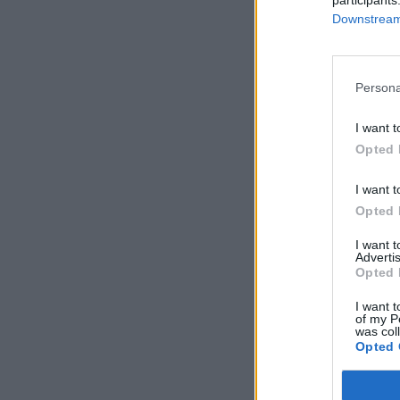
Downstream 
Persona
I want t
Opted 
I want t
Opted 
I want 
Advertis
Opted 
I want t
of my P
was col
Opted 