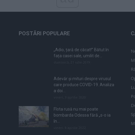
POSTĂRI POPULARE
C
„Adio, țară de căcat!” Bătut în
N
fața casei sale, umilit de...
M
duminică, 21 iulie 2019
Ră
Op
Adevăr și mituri despre virusul
care produce COVID-19. Analiza
L
a doi...
Po
vineri, 3 aprilie 2020
De
Flota rusă nu mai poate
Sp
bombarda Odessa fără „s-o ia
în...
M
vineri, 8 aprilie 2022