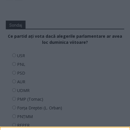
Sondaj
Ce partid ați vota dacă alegerile parlamentare ar avea
loc duminica viitoare?
USR
PNL
PSD
AUR
UDMR
PMP (Tomac)
Forța Dreptei (L. Orban)
PNȚMM
REPER