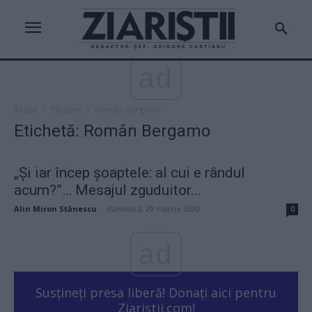
ad
Acasă
Etichete
Român Bergamo
Etichetă: Român Bergamo
„Și iar încep șoaptele: al cui e rândul
acum?”… Mesajul zguduitor...
Alin Miron Stănescu
-
duminică, 29 martie 2020
0
ad
Susțineți presa liberă! Donați aici pentru
Ziaristii.com!