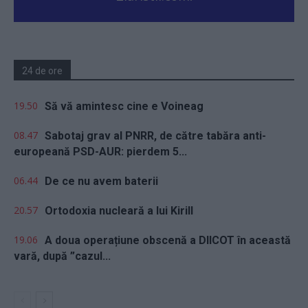
24 de ore
19.50
Să vă amintesc cine e Voineag
08.47
Sabotaj grav al PNRR, de către tabăra anti-
europeană PSD-AUR: pierdem 5...
06.44
De ce nu avem baterii
20.57
Ortodoxia nucleară a lui Kirill
19.06
A doua operațiune obscenă a DIICOT în această
vară, după ”cazul...