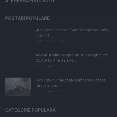
ALEGEREA EDITORULUI
POSTĂRI POPULARE
„Adio, țară de căcat!” Bătut în fața casei sale,
umilit de...
duminică, 21 iulie 2019
Adevăr și mituri despre virusul care produce
COVID-19. Analiza a doi...
vineri, 3 aprilie 2020
Flota rusă nu mai poate bombarda Odessa
fără „s-o ia în...
vineri, 8 aprilie 2022
CATEGORIE POPULARĂ