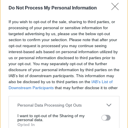
SENS
Do Not Process My Personal Information
SOS (Șoșoacă)
POT (Gavrilă)
If you wish to opt-out of the sale, sharing to third parties, or
processing of your personal or sensitive information for
PACE (Peia)
targeted advertising by us, please use the below opt-out
Acțiunea Conservatoare (Târziu)
section to confirm your selection. Please note that after your
opt-out request is processed you may continue seeing
PDF (Lazarus)
interest-based ads based on personal information utilized by
PUSL (D. Voiculescu)
us or personal information disclosed to third parties prior to
PNȚCD (Pavelescu)
your opt-out. You may separately opt-out of the further
disclosure of your personal information by third parties on the
PNCR (Terheș)
IAB’s list of downstream participants. This information may
Partidul Patrioților (Surugiu)
also be disclosed by us to third parties on the
IAB’s List of
Downstream Participants
that may further disclose it to other
FAR (Coarnă)
third parties.
România pe Primul Loc (Ponta)
Personal Data Processing Opt Outs
Altul
I want to opt-out of the Sharing of my
personal data.
Opted In