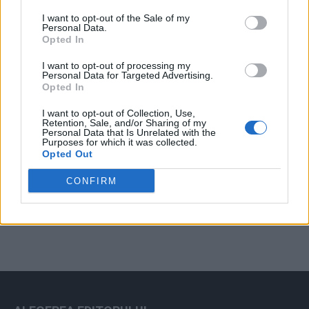
Arată rezultatele
I want to opt-out of the Sale of my
Personal Data.
Arhiva sondajelor
Opted In
I want to opt-out of processing my
Personal Data for Targeted Advertising.
Opted In
I want to opt-out of Collection, Use,
Retention, Sale, and/or Sharing of my
Personal Data that Is Unrelated with the
Purposes for which it was collected.
Opted Out
ad
CONFIRM