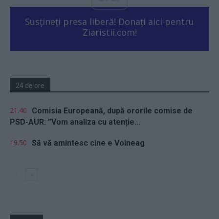
Susțineți presa liberă! Donați aici pentru
Ziaristii.com!
24 de ore
21.40
Comisia Europeană, după ororile comise de
PSD-AUR: ”Vom analiza cu atenție...
19.50
Să vă amintesc cine e Voineag