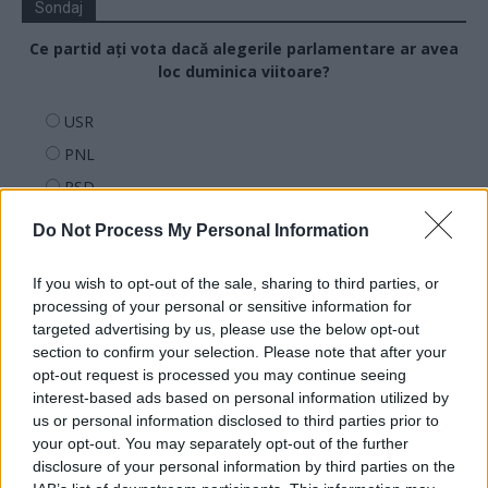
Sondaj
Ce partid ați vota dacă alegerile parlamentare ar avea
loc duminica viitoare?
USR
PNL
PSD
AUR
Do Not Process My Personal Information
UDMR
PMP (Tomac)
If you wish to opt-out of the sale, sharing to third parties, or
processing of your personal or sensitive information for
Forța Dreptei (L. Orban)
targeted advertising by us, please use the below opt-out
PNȚMM
section to confirm your selection. Please note that after your
opt-out request is processed you may continue seeing
REPER
interest-based ads based on personal information utilized by
SENS
us or personal information disclosed to third parties prior to
your opt-out. You may separately opt-out of the further
SOS (Șoșoacă)
disclosure of your personal information by third parties on the
POT (Gavrilă)