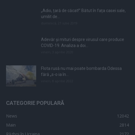
„Adio, țară de căcat!” Bătut în fața casei sale,
umilit de...
duminică, 21 iulie 2019
Adevăr și mituri despre virusul care produce
COVID-19. Analiza a doi...
vineri, 3 aprilie 2020
Flota rusă nu mai poate bombarda Odessa
fără „s-o ia în...
vineri, 8 aprilie 2022
CATEGORIE POPULARĂ
News
12042
Main
2814
Război în Ucraina
2172