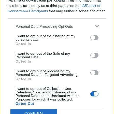
IAB’s list of downstream participants. This information may
PACE (Peia)
also be disclosed by us to third parties on the
IAB’s List of
Downstream Participants
that may further disclose it to other
Acțiunea Conservatoare (Târziu)
third parties.
PDF (Lazarus)
Personal Data Processing Opt Outs
PUSL (D. Voiculescu)
I want to opt-out of the Sharing of my
PNȚCD (Pavelescu)
personal data.
PNCR (Terheș)
Opted In
Partidul Patrioților (Surugiu)
I want to opt-out of the Sale of my
Personal Data.
FAR (Coarnă)
Opted In
România pe Primul Loc (Ponta)
I want to opt-out of processing my
Altul
Personal Data for Targeted Advertising.
Opted In
I want to opt-out of Collection, Use,
Retention, Sale, and/or Sharing of my
Arată rezultatele
Personal Data that Is Unrelated with the
Purposes for which it was collected.
Opted Out
Arhiva sondajelor
CONFIRM