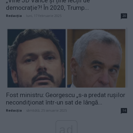
„Vine JD Vance și ține lecții de
democrație?! În 2020, Trump...
Redacţia
-
luni, 17 februarie 2025
20
Fost ministru: Georgescu „s-a predat ruşilor
necondiţionat într-un sat de lângă...
Redacţia
-
sâmbătă, 25 ianuarie 2025
14
ad