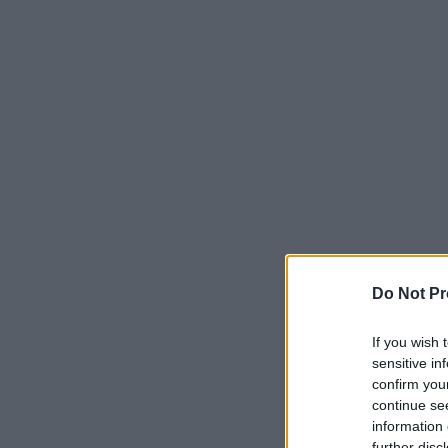
Do Not Pr
If you wish 
sensitive in
confirm you
continue se
information 
further disc