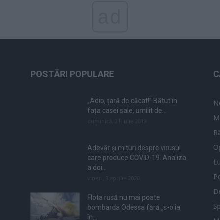
ad
POSTĂRI POPULARE
C
„Adio, țară de căcat!” Bătut în
N
fața casei sale, umilit de...
M
duminică, 21 iulie 2019
Ră
Op
Adevăr și mituri despre virusul
care produce COVID-19. Analiza
L
a doi...
Po
vineri, 3 aprilie 2020
De
Flota rusă nu mai poate
Sp
bombarda Odessa fără „s-o ia
în...