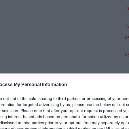
21
19
08
06
ocess My Personal Information
to opt-out of the sale, sharing to third parties, or processing of your per
formation for targeted advertising by us, please use the below opt-out s
r selection. Please note that after your opt-out request is processed y
eing interest-based ads based on personal information utilized by us or
p
disclosed to third parties prior to your opt-out. You may separately opt-
losure of your personal information by third parties on the IAB’s list of