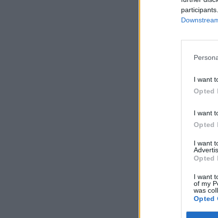
participants
Downstream 
Persona
I want t
Opted 
I want t
Opted 
I want 
Advertis
Opted 
I want t
of my P
was col
Opted 