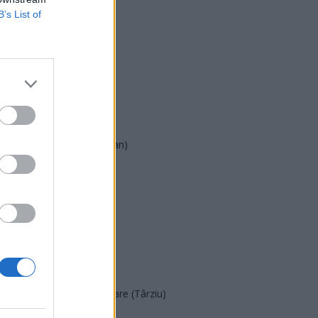
B’s List of
USR
PNL
PSD
AUR
UDMR
PMP (Tomac)
Forța Dreptei (L. Orban)
PNȚMM
REPER
SENS
SOS (Șoșoacă)
POT (Gavrilă)
PACE (Peia)
Acțiunea Conservatoare (Târziu)
PDF (Lazarus)