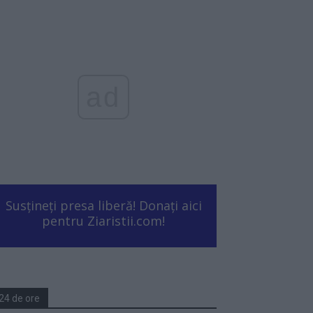
ad
Susțineți presa liberă! Donați aici
pentru Ziaristii.com!
24 de ore