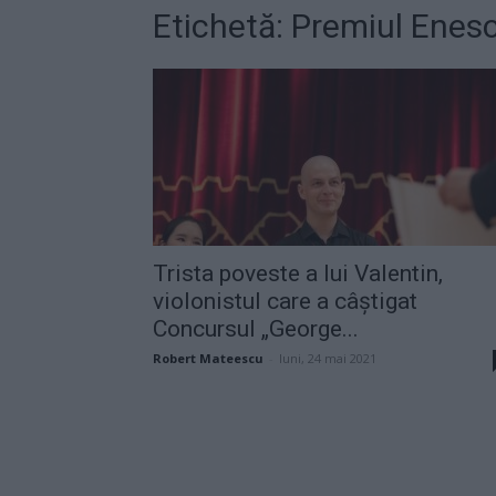
Etichetă: Premiul Enes
Trista poveste a lui Valentin,
violonistul care a câştigat
Concursul „George...
Robert Mateescu
-
luni, 24 mai 2021