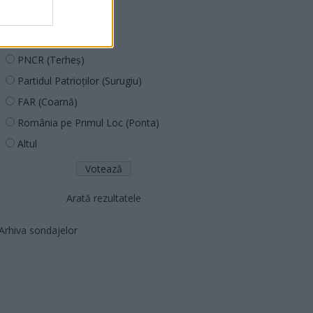
PUSL (D. Voiculescu)
PNȚCD (Pavelescu)
PNCR (Terheș)
Partidul Patrioților (Surugiu)
FAR (Coarnă)
România pe Primul Loc (Ponta)
Altul
Arată rezultatele
Arhiva sondajelor