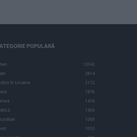
ATEGORIE POPULARĂ
ews
12042
ain
2814
zboi în Ucraina
2172
inii
1876
umea
1416
litică
1300
zvăluiri
1065
ort
1053