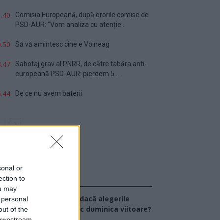
.40
Comisia Europeană, după ororile comise de
PSD-AUR: ”Vom analiza cu atenție...
.50
Să vă amintesc cine e Voineag
.47
Sabotaj grav al PNRR, de către tabăra anti-
europeană PSD-AUR: pierdem 5...
.44
De ce nu avem baterii
sonal or
ection to
Sondaj
ou may
Ce partid ați vota dacă alegerile
 personal
arlamentare ar avea loc duminica viitoare?
out of the
 downstream