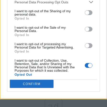
Personal Data Processing Opt Outs
Partidul Patrioților (Surugiu)
FAR (Coarnă)
I want to opt-out of the Sharing of my
personal data.
România pe Primul Loc (Ponta)
Opted In
Altul
I want to opt-out of the Sale of my
Personal Data.
Opted In
Arată rezultatele
I want to opt-out of processing my
Personal Data for Targeted Advertising.
Opted In
Arhiva sondajelor
I want to opt-out of Collection, Use,
Retention, Sale, and/or Sharing of my
Personal Data that Is Unrelated with the
Purposes for which it was collected.
Opted Out
CONFIRM
ad