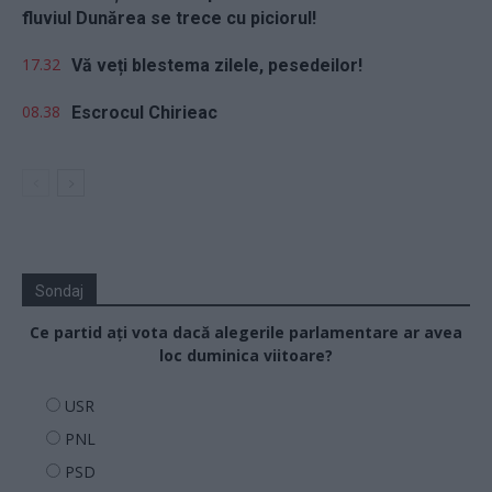
fluviul Dunărea se trece cu piciorul!
17.32
Vă veți blestema zilele, pesedeilor!
08.38
Escrocul Chirieac
Sondaj
Ce partid ați vota dacă alegerile parlamentare ar avea
loc duminica viitoare?
USR
PNL
PSD