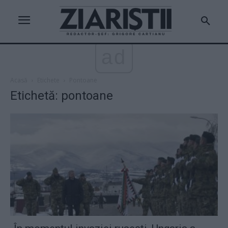
ad
Acasă
Etichete
Pontoane
Etichetă: pontoane