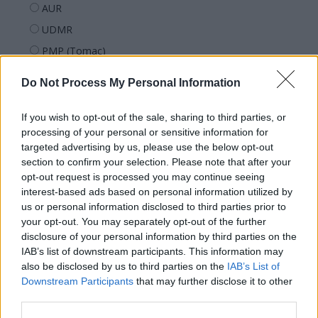
AUR
UDMR
PMP (Tomac)
Forța Dreptei (L. Orban)
Do Not Process My Personal Information
PNȚMM
REPER
If you wish to opt-out of the sale, sharing to third parties, or
processing of your personal or sensitive information for
SENS
targeted advertising by us, please use the below opt-out
SOS (Șoșoacă)
section to confirm your selection. Please note that after your
opt-out request is processed you may continue seeing
POT (Gavrilă)
interest-based ads based on personal information utilized by
PACE (Peia)
us or personal information disclosed to third parties prior to
Acțiunea Conservatoare (Târziu)
your opt-out. You may separately opt-out of the further
disclosure of your personal information by third parties on the
PDF (Lazarus)
IAB’s list of downstream participants. This information may
PUSL (D. Voiculescu)
also be disclosed by us to third parties on the
IAB’s List of
Downstream Participants
that may further disclose it to other
PNȚCD (Pavelescu)
third parties.
PNCR (Terheș)