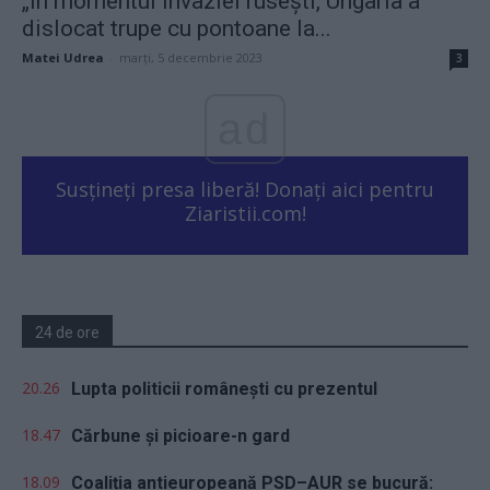
„În momentul invaziei rusești, Ungaria a
dislocat trupe cu pontoane la...
Matei Udrea
-
marți, 5 decembrie 2023
3
ad
Susțineți presa liberă! Donați aici pentru
Ziaristii.com!
24 de ore
20.26
Lupta politicii românești cu prezentul
18.47
Cărbune și picioare-n gard
18.09
Coaliția antieuropeană PSD–AUR se bucură: