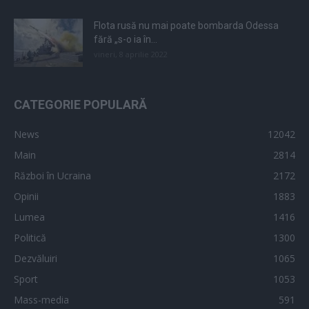
Flota rusă nu mai poate bombarda Odessa
fără „s-o ia în...
vineri, 8 aprilie 2022
CATEGORIE POPULARĂ
News
12042
Main
2814
Război în Ucraina
2172
Opinii
1883
Lumea
1416
Politică
1300
Dezvăluiri
1065
Sport
1053
Mass-media
591