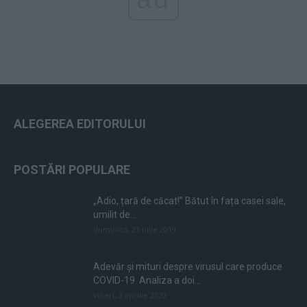
ALEGEREA EDITORULUI
POSTĂRI POPULARE
„Adio, țară de căcat!” Bătut în fața casei sale,
umilit de...
duminică, 21 iulie 2019
Adevăr și mituri despre virusul care produce
COVID-19. Analiza a doi...
vineri, 3 aprilie 2020