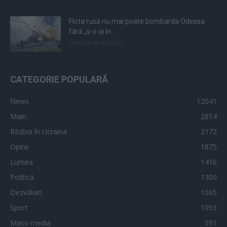
Flota rusă nu mai poate bombarda Odessa
fără „s-o ia în...
vineri, 8 aprilie 2022
CATEGORIE POPULARĂ
News
12041
Main
2814
Război în Ucraina
2172
Opinii
1875
Lumea
1416
Politică
1300
Dezvăluiri
1065
Sport
1053
Mass-media
591