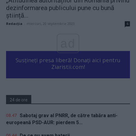
„Atitudinea autorităților din România privind
dezinformarea publicului pune cu bună
știință...
Redacţia
-
miercuri, 20 septembrie 2023
6
ad
Susțineți presa liberă! Donați aici pentru
Ziaristii.com!
24 de ore
08.47
Sabotaj grav al PNRR, de către tabăra anti-
europeană PSD-AUR: pierdem 5...
06.44
De ce nu avem baterii