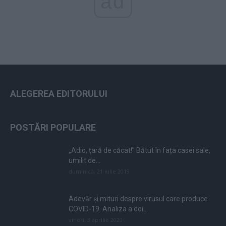
ad
ALEGEREA EDITORULUI
POSTĂRI POPULARE
„Adio, țară de căcat!” Bătut în fața casei sale,
umilit de...
duminică, 21 iulie 2019
Adevăr și mituri despre virusul care produce
COVID-19. Analiza a doi...
vineri, 3 aprilie 2020