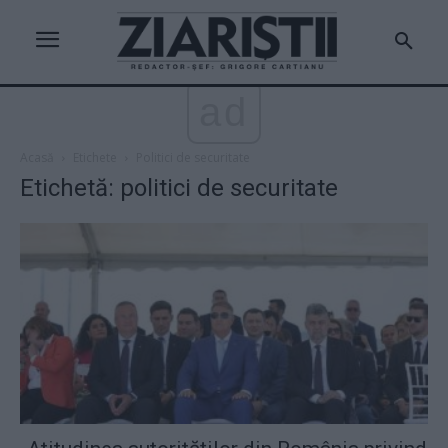
ad
Acasă
Etichete
Politici de securitate
Etichetă: politici de securitate