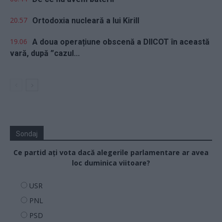
20.57
Ortodoxia nucleară a lui Kirill
19.06
A doua operațiune obscenă a DIICOT în această
vară, după ”cazul...
Sondaj
Ce partid ați vota dacă alegerile parlamentare ar avea
loc duminica viitoare?
USR
PNL
PSD