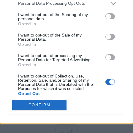
Personal Data Processing Opt Outs
Partidul Patrioților (Surugiu)
FAR (Coarnă)
I want to opt-out of the Sharing of my
personal data.
România pe Primul Loc (Ponta)
Opted In
Altul
I want to opt-out of the Sale of my
Personal Data.
Opted In
Arată rezultatele
I want to opt-out of processing my
Personal Data for Targeted Advertising.
Opted In
Arhiva sondajelor
I want to opt-out of Collection, Use,
Retention, Sale, and/or Sharing of my
Personal Data that Is Unrelated with the
Purposes for which it was collected.
Opted Out
CONFIRM