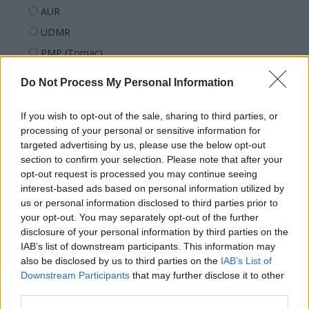
AUR
UDMR
PMP (Tomac)
Forța Dreptei (L. Orban)
Do Not Process My Personal Information
PNȚMM
REPER
If you wish to opt-out of the sale, sharing to third parties, or
processing of your personal or sensitive information for
SENS
targeted advertising by us, please use the below opt-out
SOS (Șoșoacă)
section to confirm your selection. Please note that after your
opt-out request is processed you may continue seeing
POT (Gavrilă)
interest-based ads based on personal information utilized by
PACE (Peia)
us or personal information disclosed to third parties prior to
your opt-out. You may separately opt-out of the further
Acțiunea Conservatoare (Târziu)
disclosure of your personal information by third parties on the
PDF (Lazarus)
IAB’s list of downstream participants. This information may
PUSL (D. Voiculescu)
also be disclosed by us to third parties on the
IAB’s List of
Downstream Participants
that may further disclose it to other
PNȚCD (Pavelescu)
third parties.
PNCR (Terheș)