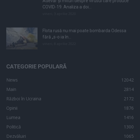
Adevăr și mituri despre virusul care produce
COVID-19. Analiza a doi...
vineri, 3 aprilie 2020
Flota rusă nu mai poate bombarda Odessa
fără „s-o ia în...
vineri, 8 aprilie 2022
CATEGORIE POPULARĂ
News
12042
Main
2814
Război în Ucraina
2172
Opinii
1876
Lumea
1416
Politică
1300
Dezvăluiri
1065