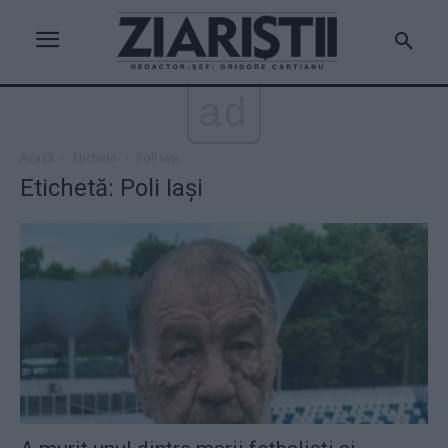
ad
Acasă
Etichete
Poli Iași
Etichetă: Poli Iași