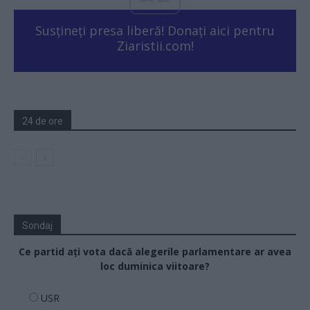
Susțineți presa liberă! Donați aici pentru
Ziaristii.com!
24 de ore
Sondaj
Ce partid ați vota dacă alegerile parlamentare ar avea
loc duminica viitoare?
USR