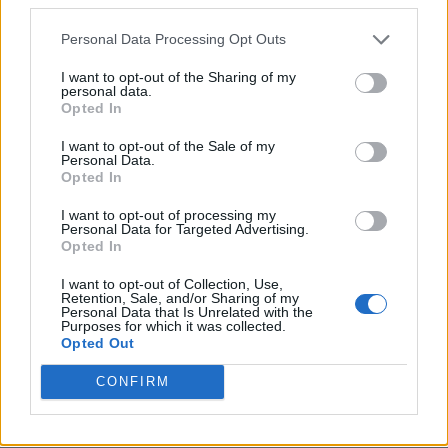
PNȚCD (Pavelescu)
Personal Data Processing Opt Outs
PNCR (Terheș)
Partidul Patrioților (Surugiu)
I want to opt-out of the Sharing of my
personal data.
FAR (Coarnă)
Opted In
România pe Primul Loc (Ponta)
I want to opt-out of the Sale of my
Personal Data.
Altul
Opted In
I want to opt-out of processing my
Personal Data for Targeted Advertising.
Arată rezultatele
Opted In
I want to opt-out of Collection, Use,
Arhiva sondajelor
Retention, Sale, and/or Sharing of my
Personal Data that Is Unrelated with the
Purposes for which it was collected.
Opted Out
CONFIRM