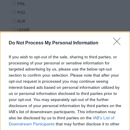
PNL
PSD
AUR
UDMR
PMP (Tomac)
Do Not Process My Personal Information
Forța Dreptei (L. Orban)
PNȚMM
If you wish to opt-out of the sale, sharing to third parties, or
processing of your personal or sensitive information for
REPER
targeted advertising by us, please use the below opt-out
SENS
section to confirm your selection. Please note that after your
opt-out request is processed you may continue seeing
SOS (Șoșoacă)
interest-based ads based on personal information utilized by
POT (Gavrilă)
us or personal information disclosed to third parties prior to
PACE (Peia)
your opt-out. You may separately opt-out of the further
disclosure of your personal information by third parties on the
Acțiunea Conservatoare (Târziu)
IAB’s list of downstream participants. This information may
PDF (Lazarus)
also be disclosed by us to third parties on the
IAB’s List of
Downstream Participants
that may further disclose it to other
PUSL (D. Voiculescu)
third parties.