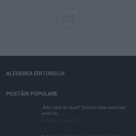
ad
ALEGEREA EDITORULUI
POSTĂRI POPULARE
„Adio, țară de căcat!” Bătut în fața casei sale,
umilit de...
duminică, 21 iulie 2019