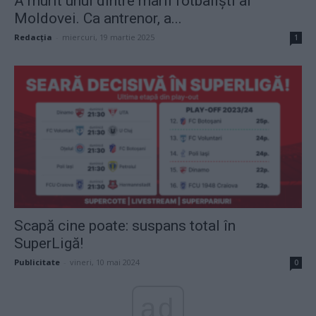
A murit unul dintre marii fotbaliști ai
Moldovei. Ca antrenor, a...
Redacţia
-
miercuri, 19 martie 2025
1
Scapă cine poate: suspans total în
SuperLigă!
Publicitate
-
vineri, 10 mai 2024
0
ad