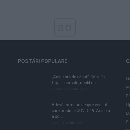
ad
POSTĂRI POPULARE
C
„Adio, țară de căcat!” Bătut în
N
fața casei sale, umilit de...
M
duminică, 21 iulie 2019
Ră
Op
Adevăr și mituri despre virusul
care produce COVID-19. Analiza
L
a doi...
Po
vineri, 3 aprilie 2020