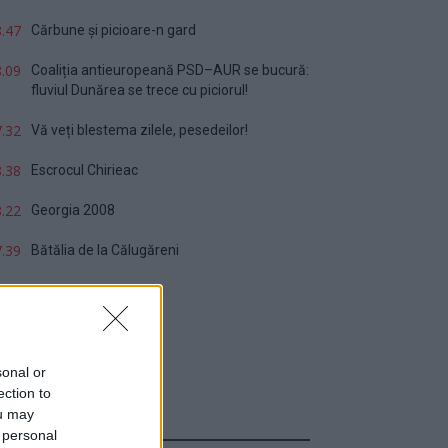
.47
Cărbune și picioare-n gard
.09
Coaliția antieuropeană PSD–AUR se bucură:
fluviul Dunărea se trece cu piciorul!
.32
Vă veți blestema zilele, pesedeilor!
.38
Escrocul Chirieac
.22
Georgia 2008
.39
Bătălia de la Călugăreni
sonal or
ection to
ou may
Sondaj
 personal