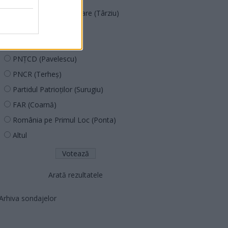
Acțiunea Conservatoare (Târziu)
PDF (Lazarus)
PUSL (D. Voiculescu)
PNȚCD (Pavelescu)
PNCR (Terheș)
Partidul Patrioților (Surugiu)
FAR (Coarnă)
România pe Primul Loc (Ponta)
Altul
Arată rezultatele
Arhiva sondajelor