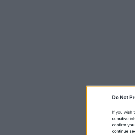
Do Not Pr
If you wish 
sensitive in
confirm you
continue se