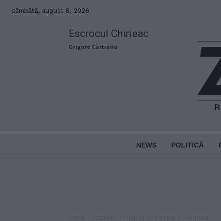
sâmbătă, august 8, 2026
Escrocul Chirieac
Grigore Cartianu
NEWS
POLITICĂ
Acasă
Etichete
Plan UE redresare economica