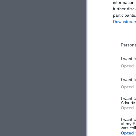
information 
further disc
participants
Downstream 
Persona
I want t
Opted 
I want t
Opted 
I want 
Advertis
Opted 
I want t
of my P
was col
Opted 