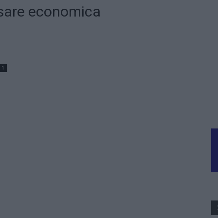
esare economica
1