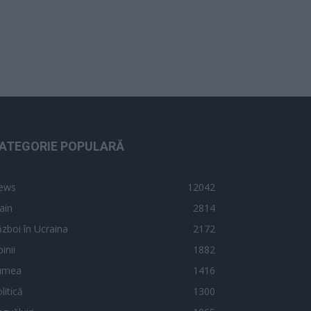
ATEGORIE POPULARĂ
ews
12042
ain
2814
zboi în Ucraina
2172
inii
1882
umea
1416
litică
1300