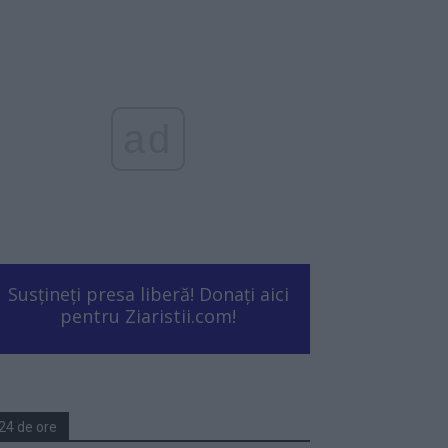
ad
Susțineți presa liberă! Donați aici
pentru Ziaristii.com!
24 de ore