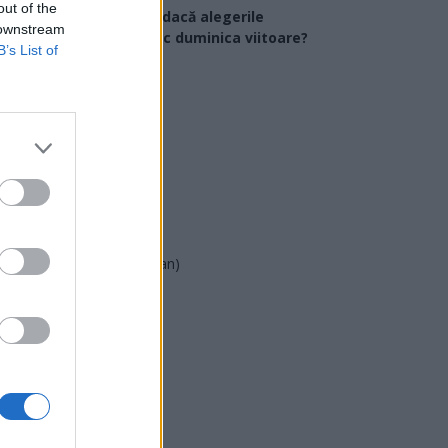
out of the
Ce partid ați vota dacă alegerile
 downstream
arlamentare ar avea loc duminica viitoare?
B’s List of
USR
PNL
PSD
AUR
UDMR
PMP (Tomac)
Forța Dreptei (L. Orban)
PNȚMM
REPER
SENS
SOS (Șoșoacă)
POT (Gavrilă)
PACE (Peia)