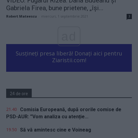
VIDEO. Fugarul Rizea: Dana Budeanu și
Gabriela Firea, bune prietene, „își...
Robert Mateescu
-
miercuri, 1 septembrie 2021
3
ad
Susțineți presa liberă! Donați aici pentru
Ziaristii.com!
24 de ore
21.40
Comisia Europeană, după ororile comise de
PSD-AUR: ”Vom analiza cu atenție...
19.50
Să vă amintesc cine e Voineag