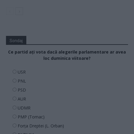
Sondaj
Ce partid ați vota dacă alegerile parlamentare ar avea
loc duminica viitoare?
USR
PNL
PSD
AUR
UDMR
PMP (Tomac)
Forța Dreptei (L. Orban)