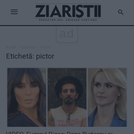
ad
Acasă
Etichete
Pictor
Etichetă: pictor