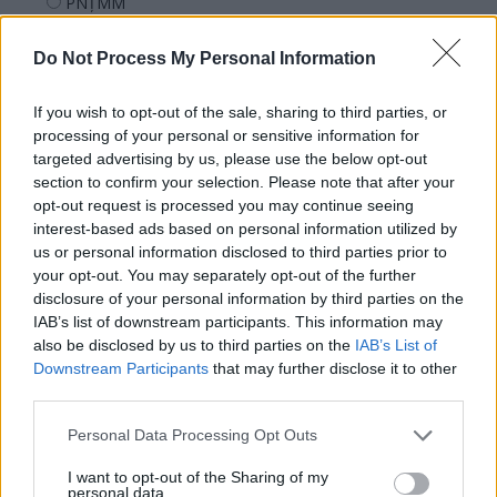
PNȚMM
REPER
Do Not Process My Personal Information
SENS
SOS (Șoșoacă)
If you wish to opt-out of the sale, sharing to third parties, or
POT (Gavrilă)
processing of your personal or sensitive information for
targeted advertising by us, please use the below opt-out
PACE (Peia)
section to confirm your selection. Please note that after your
Acțiunea Conservatoare (Târziu)
opt-out request is processed you may continue seeing
interest-based ads based on personal information utilized by
PDF (Lazarus)
us or personal information disclosed to third parties prior to
PUSL (D. Voiculescu)
your opt-out. You may separately opt-out of the further
disclosure of your personal information by third parties on the
PNȚCD (Pavelescu)
IAB’s list of downstream participants. This information may
PNCR (Terheș)
also be disclosed by us to third parties on the
IAB’s List of
Partidul Patrioților (Surugiu)
Downstream Participants
that may further disclose it to other
third parties.
FAR (Coarnă)
România pe Primul Loc (Ponta)
Personal Data Processing Opt Outs
Altul
I want to opt-out of the Sharing of my
personal data.