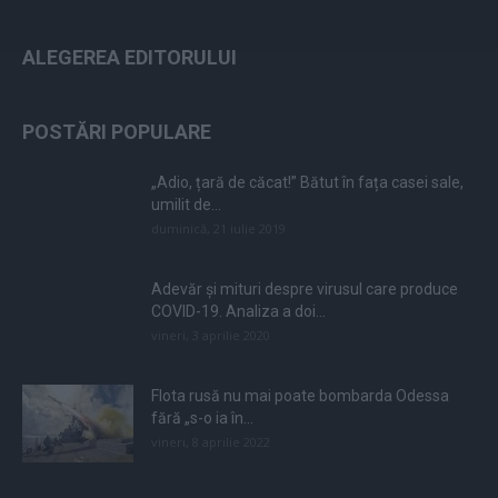
ALEGEREA EDITORULUI
POSTĂRI POPULARE
„Adio, țară de căcat!” Bătut în fața casei sale,
umilit de...
duminică, 21 iulie 2019
Adevăr și mituri despre virusul care produce
COVID-19. Analiza a doi...
vineri, 3 aprilie 2020
Flota rusă nu mai poate bombarda Odessa
fără „s-o ia în...
vineri, 8 aprilie 2022