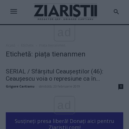
ad
Acasă
Etichete
Piața tienanmen
Etichetă: piața tienanmen
SERIAL / Sfârşitul Ceauşeştilor (46):
Ceaușescu voia o represiune ca în...
Grigore Cartianu
-
sâmbătă, 23 februarie 2019
0
ad
Susțineți presa liberă! Donați aici pentru
Ziaristii.com!