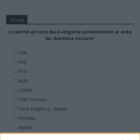
Sondaj
Ce partid ați vota dacă alegerile parlamentare ar avea
loc duminica viitoare?
USR
PNL
PSD
AUR
UDMR
PMP (Tomac)
Forța Dreptei (L. Orban)
PNȚMM
REPER
SENS