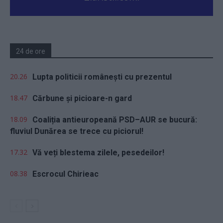
24 de ore
20.26
Lupta politicii românești cu prezentul
18.47
Cărbune și picioare-n gard
18.09
Coaliția antieuropeană PSD–AUR se bucură:
fluviul Dunărea se trece cu piciorul!
17.32
Vă veți blestema zilele, pesedeilor!
08.38
Escrocul Chirieac