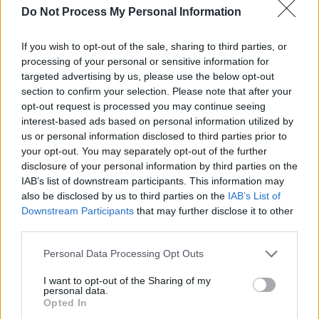
Do Not Process My Personal Information
SOS (Șoșoacă)
POT (Gavrilă)
If you wish to opt-out of the sale, sharing to third parties, or
PACE (Peia)
processing of your personal or sensitive information for
targeted advertising by us, please use the below opt-out
Acțiunea Conservatoare (Târziu)
section to confirm your selection. Please note that after your
PDF (Lazarus)
opt-out request is processed you may continue seeing
PUSL (D. Voiculescu)
interest-based ads based on personal information utilized by
us or personal information disclosed to third parties prior to
PNȚCD (Pavelescu)
your opt-out. You may separately opt-out of the further
PNCR (Terheș)
disclosure of your personal information by third parties on the
IAB’s list of downstream participants. This information may
Partidul Patrioților (Surugiu)
also be disclosed by us to third parties on the
IAB’s List of
FAR (Coarnă)
Downstream Participants
that may further disclose it to other
third parties.
România pe Primul Loc (Ponta)
Altul
Personal Data Processing Opt Outs
I want to opt-out of the Sharing of my
personal data.
Opted In
Arată rezultatele