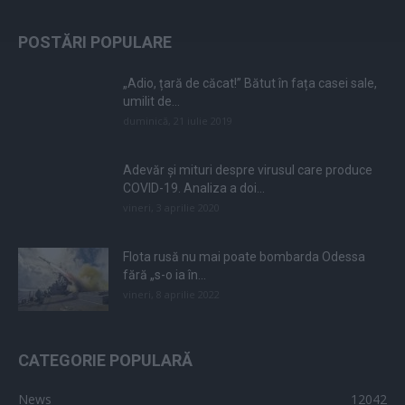
POSTĂRI POPULARE
„Adio, țară de căcat!” Bătut în fața casei sale,
umilit de...
duminică, 21 iulie 2019
Adevăr și mituri despre virusul care produce
COVID-19. Analiza a doi...
vineri, 3 aprilie 2020
Flota rusă nu mai poate bombarda Odessa
fără „s-o ia în...
vineri, 8 aprilie 2022
CATEGORIE POPULARĂ
News
12042