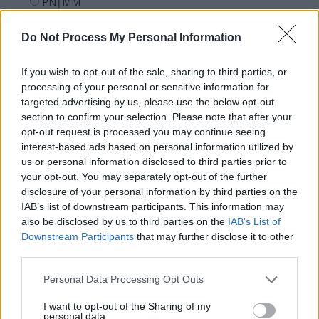
PNȚMM
REPER
Do Not Process My Personal Information
SENS
SOS (Șoșoacă)
If you wish to opt-out of the sale, sharing to third parties, or
POT (Gavrilă)
processing of your personal or sensitive information for
targeted advertising by us, please use the below opt-out
PACE (Peia)
section to confirm your selection. Please note that after your
Acțiunea Conservatoare (Târziu)
opt-out request is processed you may continue seeing
interest-based ads based on personal information utilized by
PDF (Lazarus)
us or personal information disclosed to third parties prior to
PUSL (D. Voiculescu)
your opt-out. You may separately opt-out of the further
disclosure of your personal information by third parties on the
PNȚCD (Pavelescu)
IAB’s list of downstream participants. This information may
PNCR (Terheș)
also be disclosed by us to third parties on the
IAB’s List of
Partidul Patrioților (Surugiu)
Downstream Participants
that may further disclose it to other
third parties.
FAR (Coarnă)
România pe Primul Loc (Ponta)
Personal Data Processing Opt Outs
Altul
I want to opt-out of the Sharing of my
personal data.