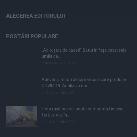
ALEGEREA EDITORULUI
POSTĂRI POPULARE
„Adio, țară de căcat!” Bătut în fața casei sale,
umilit de...
duminică, 21 iulie 2019
Adevăr și mituri despre virusul care produce
COVID-19. Analiza a doi...
vineri, 3 aprilie 2020
Flota rusă nu mai poate bombarda Odessa
fără „s-o ia în...
vineri, 8 aprilie 2022