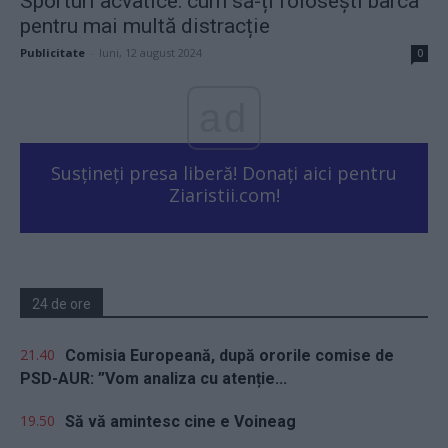
Sporturi acvatice: cum să-ți folosești barca
pentru mai multă distracție
Publicitate
-
luni, 12 august 2024
0
ad
Susțineți presa liberă! Donați aici pentru
Ziaristii.com!
24 de ore
21.40
Comisia Europeană, după ororile comise de
PSD-AUR: ”Vom analiza cu atenție...
19.50
Să vă amintesc cine e Voineag