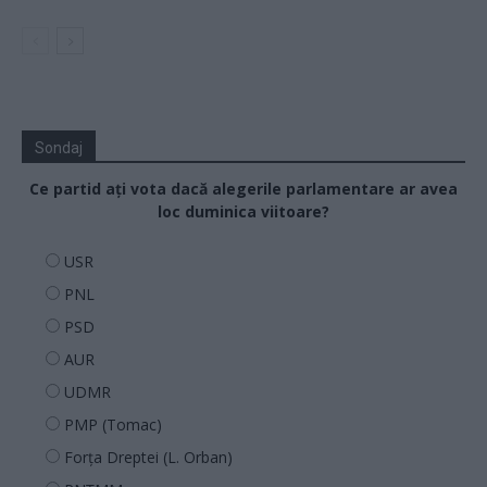
Sondaj
Ce partid ați vota dacă alegerile parlamentare ar avea
loc duminica viitoare?
USR
PNL
PSD
AUR
UDMR
PMP (Tomac)
Forța Dreptei (L. Orban)