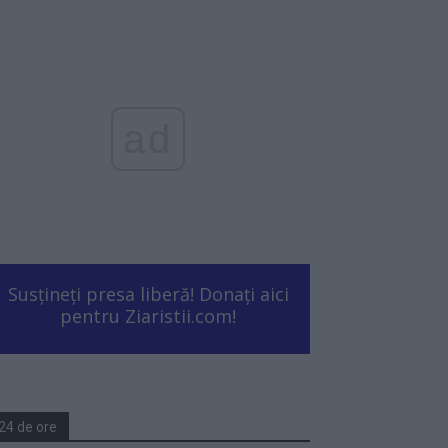
ad
Susțineți presa liberă! Donați aici
pentru Ziaristii.com!
24 de ore