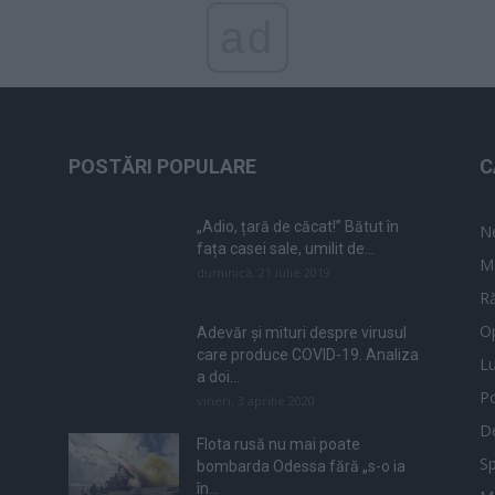
ad
POSTĂRI POPULARE
C
„Adio, țară de căcat!” Bătut în
N
fața casei sale, umilit de...
M
duminică, 21 iulie 2019
Ră
Op
Adevăr și mituri despre virusul
care produce COVID-19. Analiza
L
a doi...
Po
vineri, 3 aprilie 2020
De
Flota rusă nu mai poate
Sp
bombarda Odessa fără „s-o ia
în...