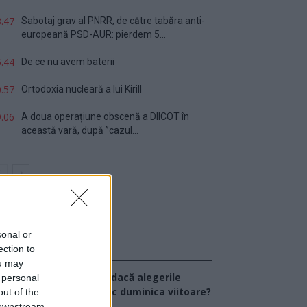
.47
Sabotaj grav al PNRR, de către tabăra anti-
europeană PSD-AUR: pierdem 5...
.44
De ce nu avem baterii
.57
Ortodoxia nucleară a lui Kirill
.06
A doua operațiune obscenă a DIICOT în
această vară, după ”cazul...
sonal or
ection to
Sondaj
ou may
Ce partid ați vota dacă alegerile
 personal
arlamentare ar avea loc duminica viitoare?
out of the
 downstream