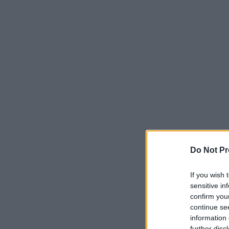
Do Not Pr
If you wish 
sensitive in
confirm you
continue se
information 
further disc