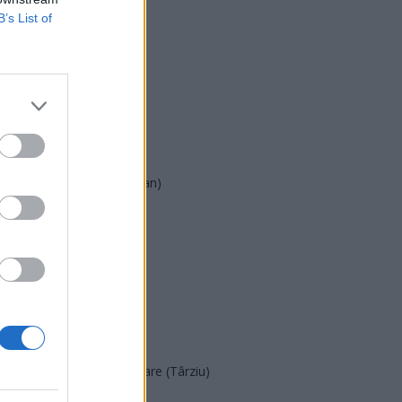
B’s List of
USR
PNL
PSD
AUR
UDMR
PMP (Tomac)
Forța Dreptei (L. Orban)
PNȚMM
REPER
SENS
SOS (Șoșoacă)
POT (Gavrilă)
PACE (Peia)
Acțiunea Conservatoare (Târziu)
PDF (Lazarus)