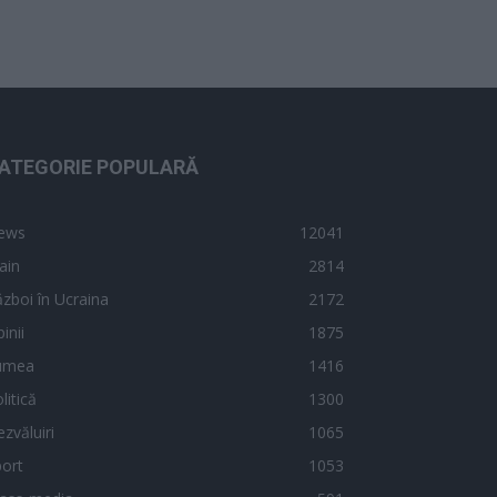
ATEGORIE POPULARĂ
ews
12041
ain
2814
zboi în Ucraina
2172
inii
1875
umea
1416
litică
1300
zvăluiri
1065
ort
1053