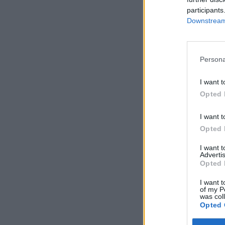
participants
Downstream 
Persona
I want t
Opted 
I want t
Opted 
I want 
Advertis
Opted 
I want t
of my P
was col
Opted 