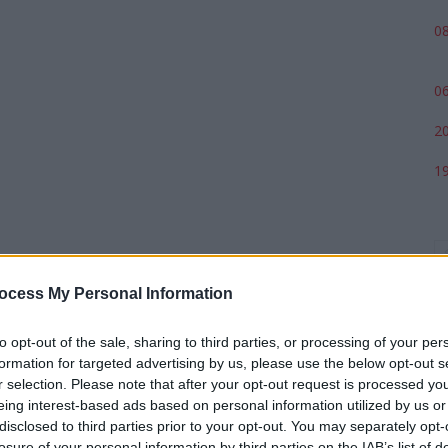
08
06
20
19
ocess My Personal Information
to opt-out of the sale, sharing to third parties, or processing of your per
formation for targeted advertising by us, please use the below opt-out s
r selection. Please note that after your opt-out request is processed y
eing interest-based ads based on personal information utilized by us or
p
disclosed to third parties prior to your opt-out. You may separately opt-
losure of your personal information by third parties on the IAB’s list of