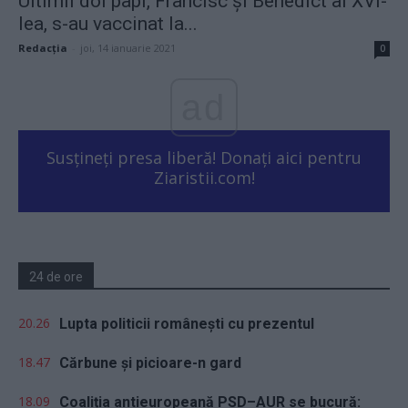
Ultimii doi papi, Francisc și Benedict al XVI-
lea, s-au vaccinat la...
Redacţia
-
joi, 14 ianuarie 2021
0
ad
Susțineți presa liberă! Donați aici pentru
Ziaristii.com!
24 de ore
20.26
Lupta politicii românești cu prezentul
18.47
Cărbune și picioare-n gard
18.09
Coaliția antieuropeană PSD–AUR se bucură: