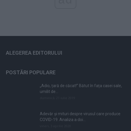
ALEGEREA EDITORULUI
POSTĂRI POPULARE
„Adio, țară de căcat!” Bătut în fața casei sale,
umilit de...
duminică, 21 iulie 2019
Adevăr și mituri despre virusul care produce
COVID-19. Analiza a doi...
vineri, 3 aprilie 2020