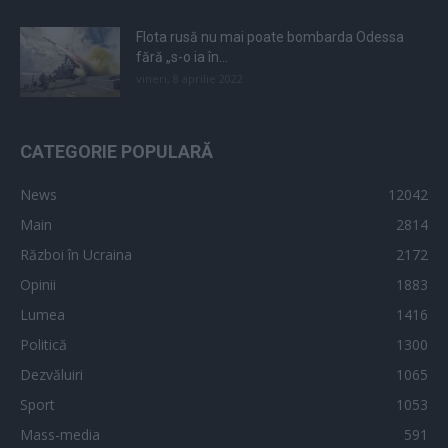
Flota rusă nu mai poate bombarda Odessa
fără „s-o ia în...
vineri, 8 aprilie 2022
CATEGORIE POPULARĂ
News
12042
Main
2814
Război în Ucraina
2172
Opinii
1883
Lumea
1416
Politică
1300
Dezvăluiri
1065
Sport
1053
Mass-media
591