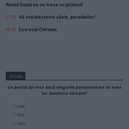
fluviul Dunărea se trece cu piciorul!
17.32
Vă veți blestema zilele, pesedeilor!
08.38
Escrocul Chirieac
Sondaj
Ce partid ați vota dacă alegerile parlamentare ar avea
loc duminica viitoare?
USR
PNL
PSD