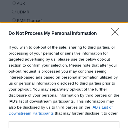
AUR
UDMR
PMP (Tomac)
Forța Dreptei (L. Orban)
Do Not Process My Personal Information
PNȚMM
REPER
If you wish to opt-out of the sale, sharing to third parties, or
processing of your personal or sensitive information for
SENS
targeted advertising by us, please use the below opt-out
SOS (Șoșoacă)
section to confirm your selection. Please note that after your
opt-out request is processed you may continue seeing
POT (Gavrilă)
interest-based ads based on personal information utilized by
PACE (Peia)
us or personal information disclosed to third parties prior to
Acțiunea Conservatoare (Târziu)
your opt-out. You may separately opt-out of the further
disclosure of your personal information by third parties on the
PDF (Lazarus)
IAB’s list of downstream participants. This information may
PUSL (D. Voiculescu)
also be disclosed by us to third parties on the
IAB’s List of
Downstream Participants
that may further disclose it to other
PNȚCD (Pavelescu)
third parties.
PNCR (Terheș)