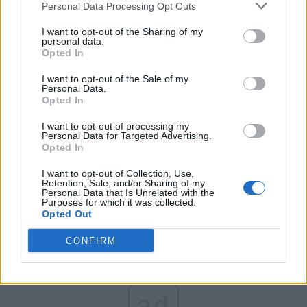
Personal Data Processing Opt Outs
Partidul Patrioților (Surugiu)
FAR (Coarnă)
I want to opt-out of the Sharing of my
personal data.
România pe Primul Loc (Ponta)
Opted In
Altul
I want to opt-out of the Sale of my
Personal Data.
Opted In
Arată rezultatele
I want to opt-out of processing my
Personal Data for Targeted Advertising.
Opted In
Arhiva sondajelor
I want to opt-out of Collection, Use,
Retention, Sale, and/or Sharing of my
Personal Data that Is Unrelated with the
Purposes for which it was collected.
Opted Out
CONFIRM
ad