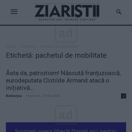
ad
Acasă
Etichete
Pachetul de mobilitate
Etichetă: pachetul de mobilitate
Ăsta da, patriotism! Născută franțuzoaică,
eurodeputata Clotilde Armand atacă o
inițiativă...
Redacţia
-
miercuri, 27 mai 2020
2
ad
Susțineți presa liberă! Donați aici pentru