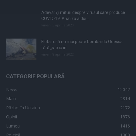
Adevăr și mituri despre virusul care produce
COVID-19. Analiza a doi...
vineri, 3 aprilie 2020
Flota rusă nu mai poate bombarda Odessa
fără „s-o ia în...
vineri, 8 aprilie 2022
CATEGORIE POPULARĂ
News
12042
Main
2814
Război în Ucraina
2172
Opinii
1876
Lumea
1416
Politică
1300