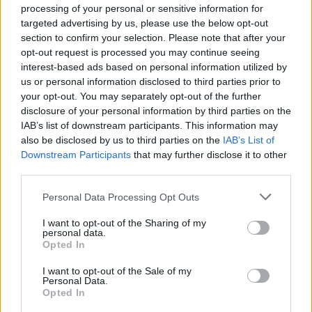
processing of your personal or sensitive information for
PUSL (D. Voiculescu)
targeted advertising by us, please use the below opt-out
PNȚCD (Pavelescu)
section to confirm your selection. Please note that after your
opt-out request is processed you may continue seeing
PNCR (Terheș)
interest-based ads based on personal information utilized by
Partidul Patrioților (Surugiu)
us or personal information disclosed to third parties prior to
your opt-out. You may separately opt-out of the further
FAR (Coarnă)
disclosure of your personal information by third parties on the
România pe Primul Loc (Ponta)
IAB’s list of downstream participants. This information may
also be disclosed by us to third parties on the
IAB’s List of
Altul
Downstream Participants
that may further disclose it to other
third parties.
Arată rezultatele
Personal Data Processing Opt Outs
I want to opt-out of the Sharing of my
Arhiva sondajelor
personal data.
Opted In
I want to opt-out of the Sale of my
Personal Data.
Opted In