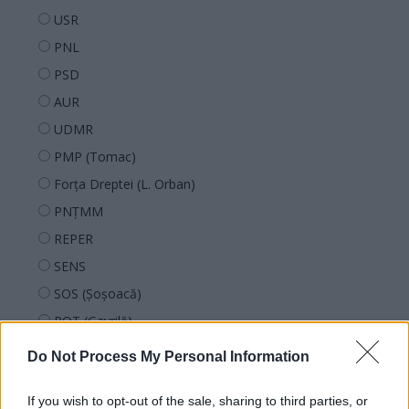
USR
PNL
PSD
AUR
UDMR
PMP (Tomac)
Forța Dreptei (L. Orban)
PNȚMM
REPER
SENS
SOS (Șoșoacă)
POT (Gavrilă)
PACE (Peia)
Do Not Process My Personal Information
Acțiunea Conservatoare (Târziu)
If you wish to opt-out of the sale, sharing to third parties, or
PDF (Lazarus)