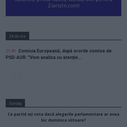
Ziaristii.com!
24 de ore
21.40
Comisia Europeană, după ororile comise de
PSD-AUR: ”Vom analiza cu atenție...
Sondaj
Ce partid ați vota dacă alegerile parlamentare ar avea
loc duminica viitoare?