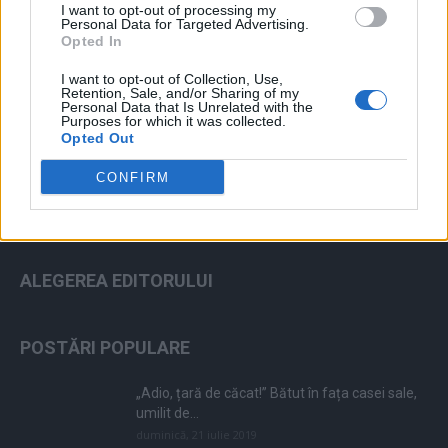
I want to opt-out of processing my
Personal Data for Targeted Advertising.
Opted In
I want to opt-out of Collection, Use,
ad
Retention, Sale, and/or Sharing of my
Personal Data that Is Unrelated with the
Purposes for which it was collected.
Opted Out
CONFIRM
ALEGEREA EDITORULUI
POSTĂRI POPULARE
„Adio, țară de căcat!” Bătut în fața casei sale,
umilit de...
duminică, 21 iulie 2019