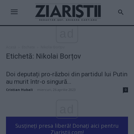
ad
Acasă
Etichete
Nikolai Borțov
Etichetă: Nikolai Borțov
Doi deputați pro-război din partidul lui Putin
au murit într-o singură...
Cristian Hubali
-
miercuri, 26 aprilie 2023
0
ad
Susțineți presa liberă! Donați aici pentru
Ziaristii.com!