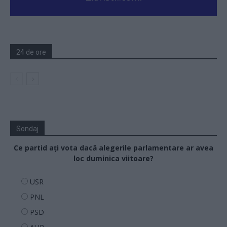
24 de ore
Sondaj
Ce partid ați vota dacă alegerile parlamentare ar avea
loc duminica viitoare?
USR
PNL
PSD