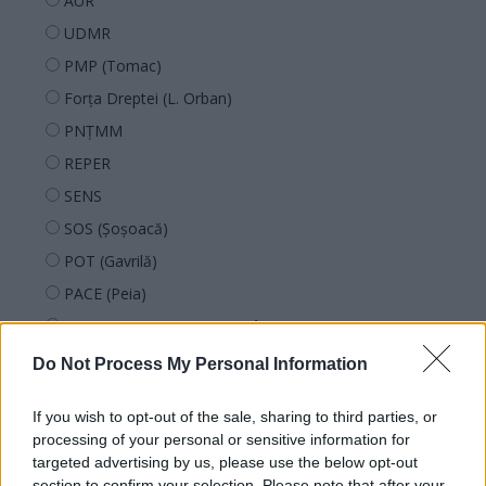
AUR
UDMR
PMP (Tomac)
Forța Dreptei (L. Orban)
PNȚMM
REPER
SENS
SOS (Șoșoacă)
POT (Gavrilă)
PACE (Peia)
Acțiunea Conservatoare (Târziu)
PDF (Lazarus)
Do Not Process My Personal Information
PUSL (D. Voiculescu)
If you wish to opt-out of the sale, sharing to third parties, or
PNȚCD (Pavelescu)
processing of your personal or sensitive information for
PNCR (Terheș)
targeted advertising by us, please use the below opt-out
section to confirm your selection. Please note that after your