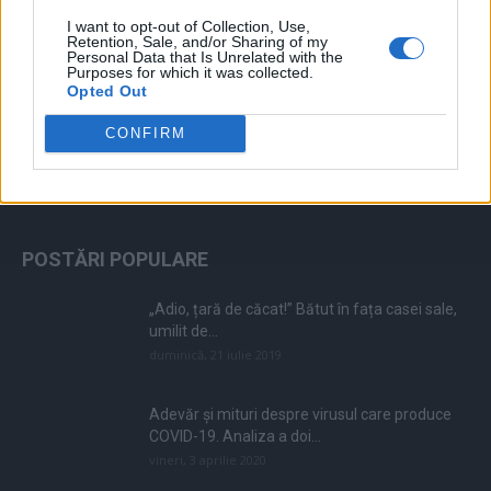
I want to opt-out of Collection, Use,
Retention, Sale, and/or Sharing of my
Personal Data that Is Unrelated with the
Purposes for which it was collected.
Opted Out
CONFIRM
ALEGEREA EDITORULUI
POSTĂRI POPULARE
„Adio, țară de căcat!” Bătut în fața casei sale,
umilit de...
duminică, 21 iulie 2019
Adevăr și mituri despre virusul care produce
COVID-19. Analiza a doi...
vineri, 3 aprilie 2020