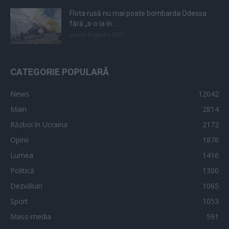
Flota rusă nu mai poate bombarda Odessa
fără „s-o ia în...
vineri, 8 aprilie 2022
CATEGORIE POPULARĂ
News
12042
Main
2814
Război în Ucraina
2172
Opinii
1876
Lumea
1416
Politică
1300
Dezvăluiri
1065
Sport
1053
Mass-media
591