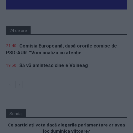
24 de ore
21.40
Comisia Europeană, după ororile comise de
PSD-AUR: ”Vom analiza cu atenție...
19.50
Să vă amintesc cine e Voineag
Sondaj
Ce partid ați vota dacă alegerile parlamentare ar avea
loc duminica viitoare?