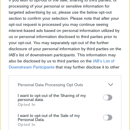
If you wish to opt-out of the sale, sharing to third parties, or
PDF (Lazarus)
processing of your personal or sensitive information for
PUSL (D. Voiculescu)
targeted advertising by us, please use the below opt-out
section to confirm your selection. Please note that after your
PNȚCD (Pavelescu)
opt-out request is processed you may continue seeing
PNCR (Terheș)
interest-based ads based on personal information utilized by
us or personal information disclosed to third parties prior to
Partidul Patrioților (Surugiu)
your opt-out. You may separately opt-out of the further
FAR (Coarnă)
disclosure of your personal information by third parties on the
IAB’s list of downstream participants. This information may
România pe Primul Loc (Ponta)
also be disclosed by us to third parties on the
IAB’s List of
Altul
Downstream Participants
that may further disclose it to other
third parties.
Personal Data Processing Opt Outs
Arată rezultatele
I want to opt-out of the Sharing of my
personal data.
Arhiva sondajelor
Opted In
I want to opt-out of the Sale of my
Personal Data.
Opted In