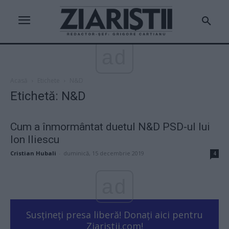
ad
Acasă
Etichete
N&D
Etichetă: N&D
Cum a înmormântat duetul N&D PSD-ul lui
Ion Iliescu
Cristian Hubali
-
duminică, 15 decembrie 2019
4
ad
Susțineți presa liberă! Donați aici pentru
Ziaristii.com!