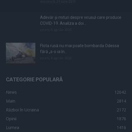
duminică, 21 iulie 2019
Adevăr și mituri despre virusul care produce
COVID-19. Analiza a doi...
vineri, 3 aprilie 2020
Flota rusă nu mai poate bombarda Odessa
fără „s-o ia în...
vineri, 8 aprilie 2022
CATEGORIE POPULARĂ
News
12042
Main
2814
Război în Ucraina
2172
Opinii
1876
Lumea
1416