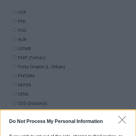
USR
PNL
PSD
AUR
UDMR
PMP (Tomac)
Forța Dreptei (L. Orban)
PNȚMM
REPER
SENS
SOS (Șoșoacă)
POT (Gavrilă)
PACE (Peia)
Do Not Process My Personal Information
Acțiunea Conservatoare (Târziu)