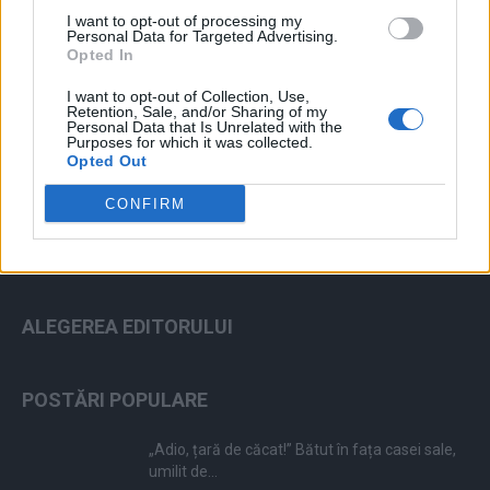
I want to opt-out of processing my
Personal Data for Targeted Advertising.
Opted In
I want to opt-out of Collection, Use,
ad
Retention, Sale, and/or Sharing of my
Personal Data that Is Unrelated with the
Purposes for which it was collected.
Opted Out
CONFIRM
ALEGEREA EDITORULUI
POSTĂRI POPULARE
„Adio, țară de căcat!” Bătut în fața casei sale,
umilit de...