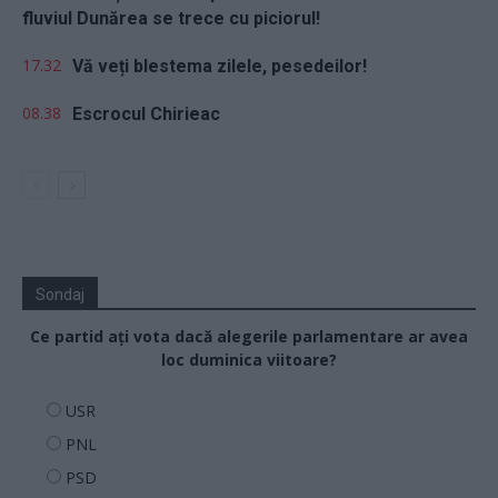
fluviul Dunărea se trece cu piciorul!
17.32
Vă veți blestema zilele, pesedeilor!
08.38
Escrocul Chirieac
Sondaj
Ce partid ați vota dacă alegerile parlamentare ar avea
loc duminica viitoare?
USR
PNL
PSD