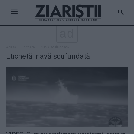
ad
Acasă
Etichete
Navă scufundată
Etichetă: navă scufundată