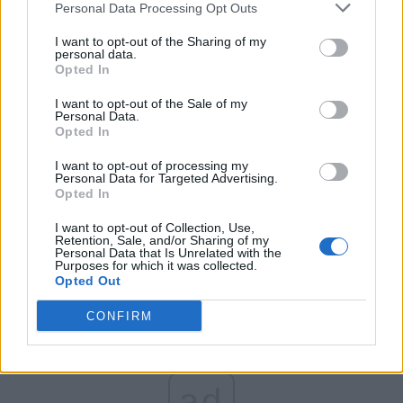
Personal Data Processing Opt Outs
Partidul Patrioților (Surugiu)
FAR (Coarnă)
I want to opt-out of the Sharing of my
personal data.
România pe Primul Loc (Ponta)
Opted In
Altul
I want to opt-out of the Sale of my
Personal Data.
Opted In
Arată rezultatele
I want to opt-out of processing my
Personal Data for Targeted Advertising.
Opted In
Arhiva sondajelor
I want to opt-out of Collection, Use,
Retention, Sale, and/or Sharing of my
Personal Data that Is Unrelated with the
Purposes for which it was collected.
Opted Out
CONFIRM
ad