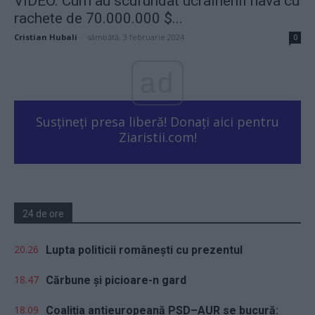
VIDEO. Cum au scufundat ucrainenii nava cu
rachete de 70.000.000 $...
Cristian Hubali
-
sâmbătă, 3 februarie 2024
0
ad
Susțineți presa liberă! Donați aici pentru
Ziaristii.com!
24 de ore
20.26
Lupta politicii românești cu prezentul
18.47
Cărbune și picioare-n gard
18.09
Coaliția antieuropeană PSD–AUR se bucură: