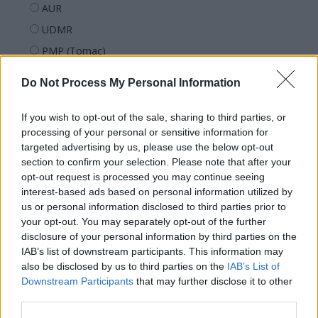
AUR
UDMR
PMP (Tomac)
Forța Dreptei (L. Orban)
Do Not Process My Personal Information
PNȚMM
REPER
If you wish to opt-out of the sale, sharing to third parties, or
processing of your personal or sensitive information for
SENS
targeted advertising by us, please use the below opt-out
SOS (Șoșoacă)
section to confirm your selection. Please note that after your
opt-out request is processed you may continue seeing
POT (Gavrilă)
interest-based ads based on personal information utilized by
PACE (Peia)
us or personal information disclosed to third parties prior to
Acțiunea Conservatoare (Târziu)
your opt-out. You may separately opt-out of the further
disclosure of your personal information by third parties on the
PDF (Lazarus)
IAB’s list of downstream participants. This information may
PUSL (D. Voiculescu)
also be disclosed by us to third parties on the
IAB’s List of
Downstream Participants
that may further disclose it to other
PNȚCD (Pavelescu)
third parties.
PNCR (Terheș)