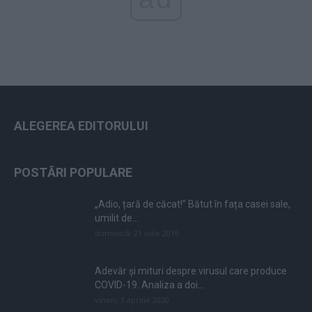
ALEGEREA EDITORULUI
POSTĂRI POPULARE
„Adio, țară de căcat!” Bătut în fața casei sale,
umilit de...
duminică, 21 iulie 2019
Adevăr și mituri despre virusul care produce
COVID-19. Analiza a doi...
vineri, 3 aprilie 2020