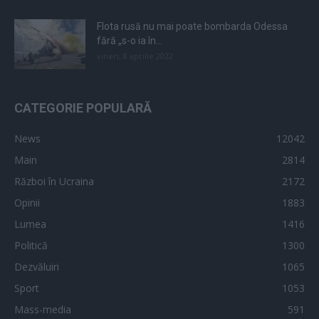
Flota rusă nu mai poate bombarda Odessa
fără „s-o ia în...
vineri, 8 aprilie 2022
CATEGORIE POPULARĂ
News
12042
Main
2814
Război în Ucraina
2172
Opinii
1883
Lumea
1416
Politică
1300
Dezvăluiri
1065
Sport
1053
Mass-media
591