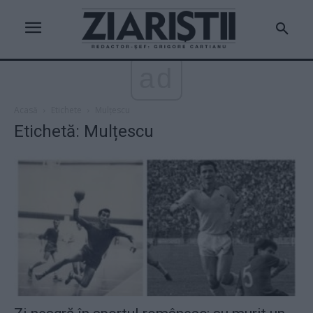
ad
Acasă
Etichete
Mulțescu
Etichetă: Mulțescu