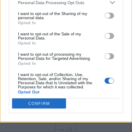
Personal Data Processing Opt Outs
Partidul Patrioților (Surugiu)
FAR (Coarnă)
I want to opt-out of the Sharing of my
personal data.
România pe Primul Loc (Ponta)
Opted In
Altul
I want to opt-out of the Sale of my
Personal Data.
Opted In
Arată rezultatele
I want to opt-out of processing my
Personal Data for Targeted Advertising.
Opted In
Arhiva sondajelor
I want to opt-out of Collection, Use,
Retention, Sale, and/or Sharing of my
Personal Data that Is Unrelated with the
Purposes for which it was collected.
Opted Out
CONFIRM
ad