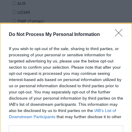
AUR
UDMR
PMP (Tomac)
Forța Dreptei (L. Orban)
Do Not Process My Personal Information
PNȚMM
REPER
If you wish to opt-out of the sale, sharing to third parties, or
processing of your personal or sensitive information for
SENS
targeted advertising by us, please use the below opt-out
SOS (Șoșoacă)
section to confirm your selection. Please note that after your
opt-out request is processed you may continue seeing
POT (Gavrilă)
interest-based ads based on personal information utilized by
PACE (Peia)
us or personal information disclosed to third parties prior to
Acțiunea Conservatoare (Târziu)
your opt-out. You may separately opt-out of the further
disclosure of your personal information by third parties on the
PDF (Lazarus)
IAB’s list of downstream participants. This information may
PUSL (D. Voiculescu)
also be disclosed by us to third parties on the
IAB’s List of
Downstream Participants
that may further disclose it to other
PNȚCD (Pavelescu)
third parties.
PNCR (Terheș)