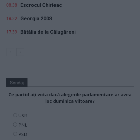
08.38
Escrocul Chirieac
18.22
Georgia 2008
17.39
Bătălia de la Călugăreni
Sondaj
Ce partid ați vota dacă alegerile parlamentare ar avea
loc duminica viitoare?
USR
PNL
PSD