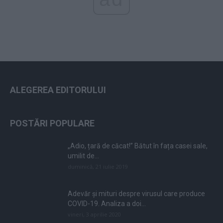
ALEGEREA EDITORULUI
POSTĂRI POPULARE
„Adio, țară de căcat!” Bătut în fața casei sale,
umilit de...
duminică, 21 iulie 2019
Adevăr și mituri despre virusul care produce
COVID-19. Analiza a doi...
vineri, 3 aprilie 2020