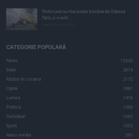
Flota rusă nu mai poate bombarda Odessa
fără „s-o ia în...
vineri, 8 aprilie 2022
CATEGORIE POPULARĂ
News
12042
Main
2814
Război în Ucraina
2172
Opinii
1881
Lumea
1416
Politică
1300
Dezvăluiri
1065
Sport
1053
Mass-media
591