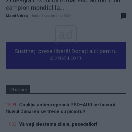
Zi neagră în sportul românesc: au murit un
campion mondial la...
Matei Udrea
-
luni, 16 septembrie 2024
1
ad
Susțineți presa liberă! Donați aici pentru
Ziaristii.com!
24 de ore
18.09
Coaliția antieuropeană PSD–AUR se bucură:
fluviul Dunărea se trece cu piciorul!
17.32
Vă veți blestema zilele, pesedeilor!