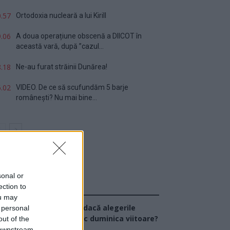
.57
Ortodoxia nucleară a lui Kirill
.06
A doua operațiune obscenă a DIICOT în
această vară, după ”cazul...
.18
Ne-au furat străinii Dunărea!
.02
VIDEO. De ce să scufundăm 5 barje
românești? Nu mai bine...
sonal or
ection to
Sondaj
ou may
Ce partid ați vota dacă alegerile
 personal
arlamentare ar avea loc duminica viitoare?
out of the
 downstream