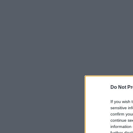
Do Not Pr
If you wish 
sensitive in
confirm you
continue se
information 
further disc