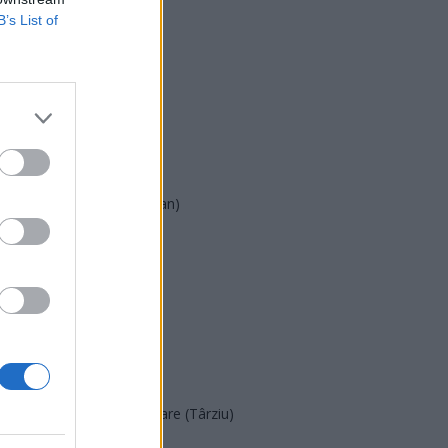
B’s List of
USR
PNL
PSD
AUR
UDMR
PMP (Tomac)
Forța Dreptei (L. Orban)
PNȚMM
REPER
SENS
SOS (Șoșoacă)
POT (Gavrilă)
PACE (Peia)
Acțiunea Conservatoare (Târziu)
PDF (Lazarus)