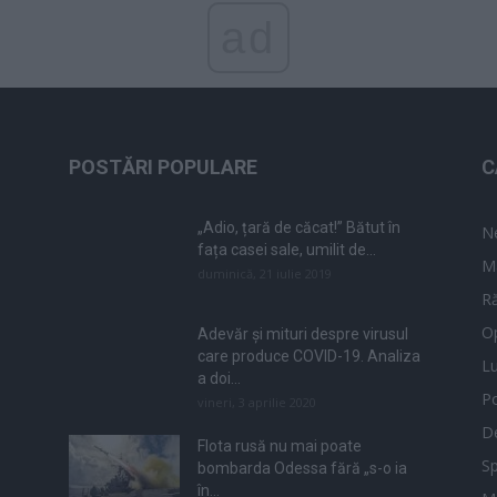
ad
POSTĂRI POPULARE
C
„Adio, țară de căcat!” Bătut în
N
fața casei sale, umilit de...
M
duminică, 21 iulie 2019
Ră
Op
Adevăr și mituri despre virusul
care produce COVID-19. Analiza
L
a doi...
Po
vineri, 3 aprilie 2020
De
Flota rusă nu mai poate
Sp
bombarda Odessa fără „s-o ia
în...