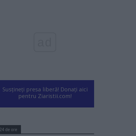
ad
Susțineți presa liberă! Donați aici
pentru Ziaristii.com!
24 de ore