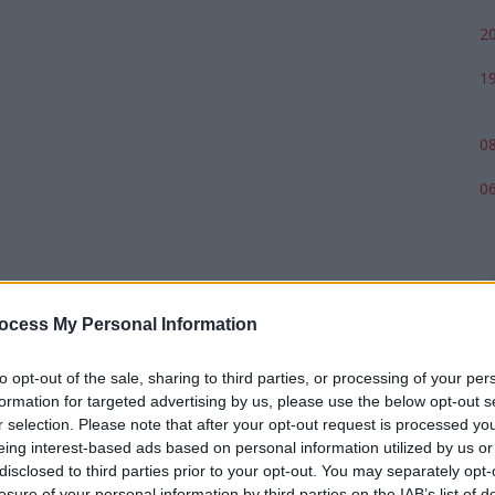
20
19
08
06
ocess My Personal Information
to opt-out of the sale, sharing to third parties, or processing of your per
formation for targeted advertising by us, please use the below opt-out s
r selection. Please note that after your opt-out request is processed y
eing interest-based ads based on personal information utilized by us or
p
disclosed to third parties prior to your opt-out. You may separately opt-
losure of your personal information by third parties on the IAB’s list of