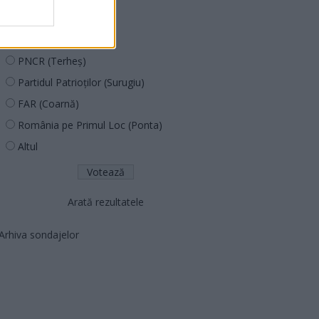
PUSL (D. Voiculescu)
PNȚCD (Pavelescu)
PNCR (Terheș)
Partidul Patrioților (Surugiu)
FAR (Coarnă)
România pe Primul Loc (Ponta)
Altul
Arată rezultatele
Arhiva sondajelor