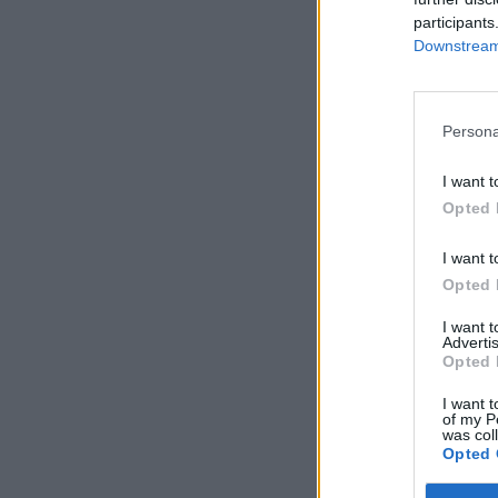
participants
Downstream 
Persona
I want t
Opted 
I want t
Opted 
I want 
Advertis
Opted 
I want t
of my P
was col
Opted 