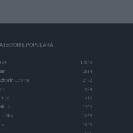
ATEGORIE POPULARĂ
ews
12040
ain
2814
zboi în Ucraina
2172
inii
1874
umea
1416
litică
1300
zvăluiri
1065
ort
1053