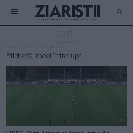
ad
Acasă
Etichete
Meci întrerupt
Etichetă: meci întrerupt