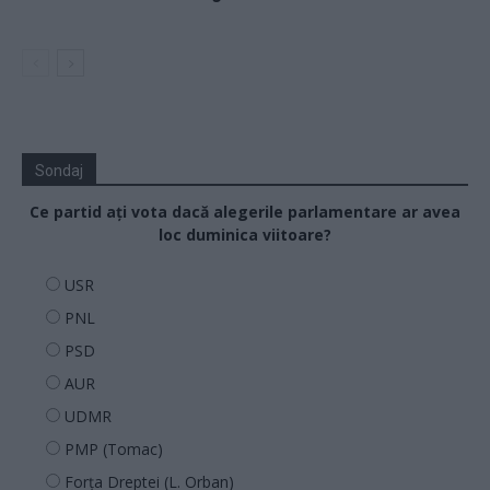
Sondaj
Ce partid ați vota dacă alegerile parlamentare ar avea
loc duminica viitoare?
USR
PNL
PSD
AUR
UDMR
PMP (Tomac)
Forța Dreptei (L. Orban)