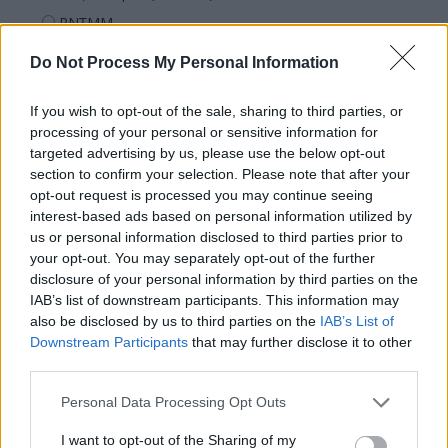
PNȚMM
REPER
Do Not Process My Personal Information
SENS
If you wish to opt-out of the sale, sharing to third parties, or
SOS (Șoșoacă)
processing of your personal or sensitive information for
POT (Gavrilă)
targeted advertising by us, please use the below opt-out
PACE (Peia)
section to confirm your selection. Please note that after your
opt-out request is processed you may continue seeing
Acțiunea Conservatoare (Târziu)
interest-based ads based on personal information utilized by
PDF (Lazarus)
us or personal information disclosed to third parties prior to
your opt-out. You may separately opt-out of the further
PUSL (D. Voiculescu)
disclosure of your personal information by third parties on the
PNȚCD (Pavelescu)
IAB’s list of downstream participants. This information may
also be disclosed by us to third parties on the
IAB’s List of
PNCR (Terheș)
Downstream Participants
that may further disclose it to other
Partidul Patrioților (Surugiu)
third parties.
FAR (Coarnă)
Personal Data Processing Opt Outs
România pe Primul Loc (Ponta)
I want to opt-out of the Sharing of my
Altul