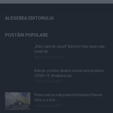
ALEGEREA EDITORULUI
POSTĂRI POPULARE
„Adio, țară de căcat!” Bătut în fața casei sale,
umilit de...
duminică, 21 iulie 2019
Adevăr și mituri despre virusul care produce
COVID-19. Analiza a doi...
vineri, 3 aprilie 2020
Flota rusă nu mai poate bombarda Odessa
fără „s-o ia în...
vineri, 8 aprilie 2022