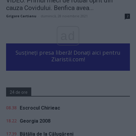
VIDEO. Primul meci de fotbal oprit din
cauza Covidului. Benfica avea...
Grigore Cartianu
-
duminică, 28 noiembrie 2021
2
ad
Susțineți presa liberă! Donați aici pentru
Ziaristii.com!
24 de ore
08.38
Escrocul Chirieac
18.22
Georgia 2008
17.39
Bătălia de la Călugăreni