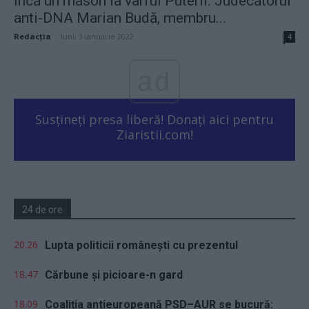
Încă un mason la vârful Puterii. Judecătorul
anti-DNA Marian Budă, membru...
Redacţia
-
luni, 3 ianuarie 2022
4
ad
Susțineți presa liberă! Donați aici pentru
Ziaristii.com!
24 de ore
20.26
Lupta politicii românești cu prezentul
18.47
Cărbune și picioare-n gard
18.09
Coaliția antieuropeană PSD–AUR se bucură: