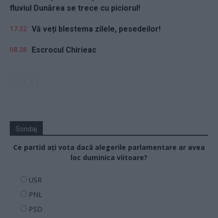
fluviul Dunărea se trece cu piciorul!
17.32
Vă veți blestema zilele, pesedeilor!
08.38
Escrocul Chirieac
Sondaj
Ce partid ați vota dacă alegerile parlamentare ar avea
loc duminica viitoare?
USR
PNL
PSD