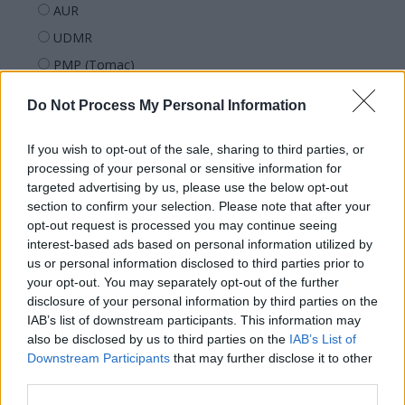
AUR
UDMR
PMP (Tomac)
Forța Dreptei (L. Orban)
Do Not Process My Personal Information
PNȚMM
REPER
If you wish to opt-out of the sale, sharing to third parties, or
processing of your personal or sensitive information for
SENS
targeted advertising by us, please use the below opt-out
SOS (Șoșoacă)
section to confirm your selection. Please note that after your
opt-out request is processed you may continue seeing
POT (Gavrilă)
interest-based ads based on personal information utilized by
PACE (Peia)
us or personal information disclosed to third parties prior to
Acțiunea Conservatoare (Târziu)
your opt-out. You may separately opt-out of the further
disclosure of your personal information by third parties on the
PDF (Lazarus)
IAB’s list of downstream participants. This information may
PUSL (D. Voiculescu)
also be disclosed by us to third parties on the
IAB’s List of
Downstream Participants
that may further disclose it to other
PNȚCD (Pavelescu)
third parties.
PNCR (Terheș)