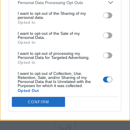
Personal Data Processing Opt Outs
Partidul Patrioților (Surugiu)
FAR (Coarnă)
I want to opt-out of the Sharing of my
personal data.
România pe Primul Loc (Ponta)
Opted In
Altul
I want to opt-out of the Sale of my
Personal Data.
Opted In
Arată rezultatele
I want to opt-out of processing my
Personal Data for Targeted Advertising.
Opted In
Arhiva sondajelor
I want to opt-out of Collection, Use,
Retention, Sale, and/or Sharing of my
Personal Data that Is Unrelated with the
Purposes for which it was collected.
Opted Out
CONFIRM
ad