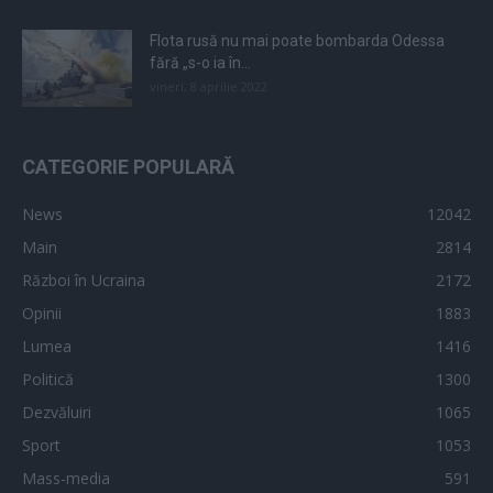
Flota rusă nu mai poate bombarda Odessa
fără „s-o ia în...
vineri, 8 aprilie 2022
CATEGORIE POPULARĂ
News
12042
Main
2814
Război în Ucraina
2172
Opinii
1883
Lumea
1416
Politică
1300
Dezvăluiri
1065
Sport
1053
Mass-media
591