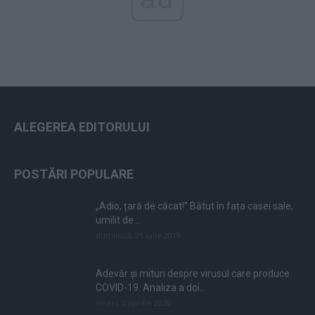
ALEGEREA EDITORULUI
POSTĂRI POPULARE
„Adio, țară de căcat!” Bătut în fața casei sale,
umilit de...
duminică, 21 iulie 2019
Adevăr și mituri despre virusul care produce
COVID-19. Analiza a doi...
vineri, 3 aprilie 2020