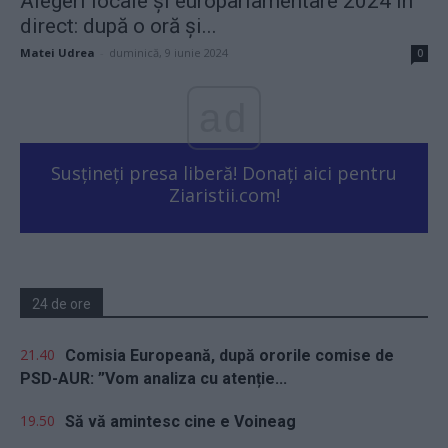
Alegeri locale și europarlamentare 2024 în
direct: după o oră și...
Matei Udrea
-
duminică, 9 iunie 2024
0
ad
Susțineți presa liberă! Donați aici pentru
Ziaristii.com!
24 de ore
21.40
Comisia Europeană, după ororile comise de
PSD-AUR: ”Vom analiza cu atenție...
19.50
Să vă amintesc cine e Voineag