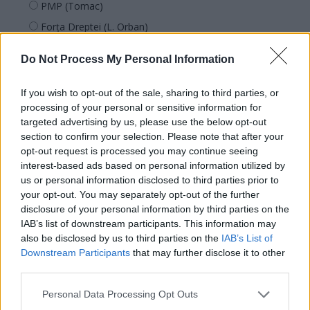
PMP (Tomac)
Forța Dreptei (L. Orban)
PNȚMM
Do Not Process My Personal Information
REPER
SENS
If you wish to opt-out of the sale, sharing to third parties, or
processing of your personal or sensitive information for
SOS (Șoșoacă)
targeted advertising by us, please use the below opt-out
POT (Gavrilă)
section to confirm your selection. Please note that after your
PACE (Peia)
opt-out request is processed you may continue seeing
interest-based ads based on personal information utilized by
Acțiunea Conservatoare (Târziu)
us or personal information disclosed to third parties prior to
PDF (Lazarus)
your opt-out. You may separately opt-out of the further
disclosure of your personal information by third parties on the
PUSL (D. Voiculescu)
IAB’s list of downstream participants. This information may
PNȚCD (Pavelescu)
also be disclosed by us to third parties on the
IAB’s List of
Downstream Participants
that may further disclose it to other
PNCR (Terheș)
third parties.
Partidul Patrioților (Surugiu)
Personal Data Processing Opt Outs
FAR (Coarnă)