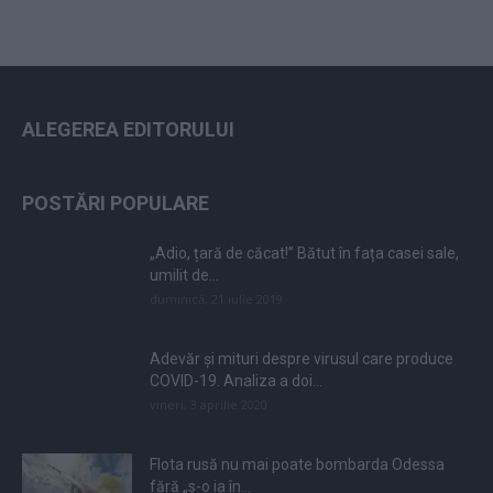
ALEGEREA EDITORULUI
POSTĂRI POPULARE
„Adio, țară de căcat!” Bătut în fața casei sale,
umilit de...
duminică, 21 iulie 2019
Adevăr și mituri despre virusul care produce
COVID-19. Analiza a doi...
vineri, 3 aprilie 2020
Flota rusă nu mai poate bombarda Odessa
fără „s-o ia în...