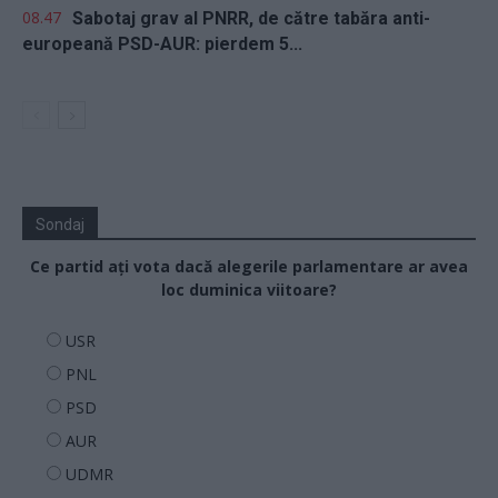
08.47
Sabotaj grav al PNRR, de către tabăra anti-
europeană PSD-AUR: pierdem 5...
Sondaj
Ce partid ați vota dacă alegerile parlamentare ar avea
loc duminica viitoare?
USR
PNL
PSD
AUR
UDMR