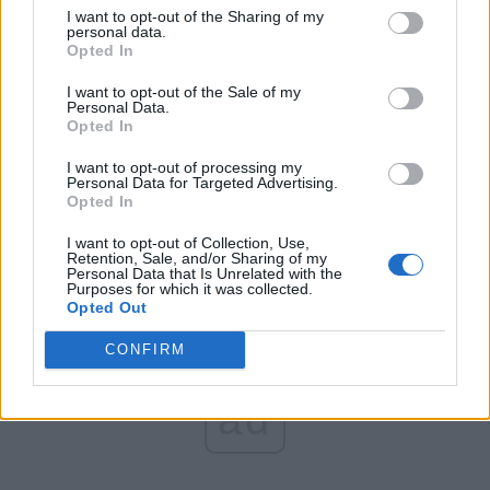
România pe Primul Loc (Ponta)
I want to opt-out of the Sharing of my
personal data.
Altul
Opted In
I want to opt-out of the Sale of my
Personal Data.
Opted In
Arată rezultatele
I want to opt-out of processing my
Arhiva sondajelor
Personal Data for Targeted Advertising.
Opted In
I want to opt-out of Collection, Use,
Retention, Sale, and/or Sharing of my
Personal Data that Is Unrelated with the
Purposes for which it was collected.
Opted Out
CONFIRM
ad