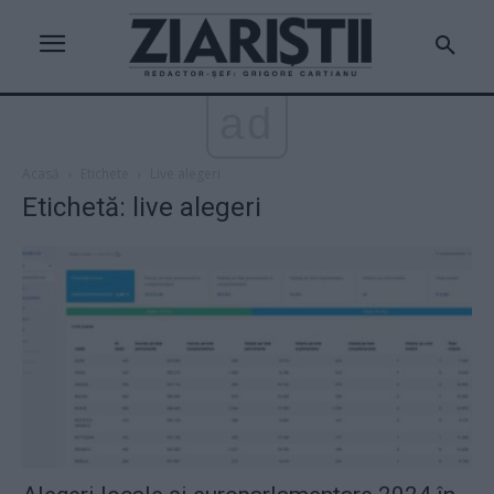
ad
Acasă
Etichete
Live alegeri
Etichetă: live alegeri