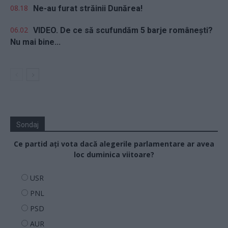
08.18
Ne-au furat străinii Dunărea!
06.02
VIDEO. De ce să scufundăm 5 barje românești?
Nu mai bine...
Sondaj
Ce partid ați vota dacă alegerile parlamentare ar avea
loc duminica viitoare?
USR
PNL
PSD
AUR