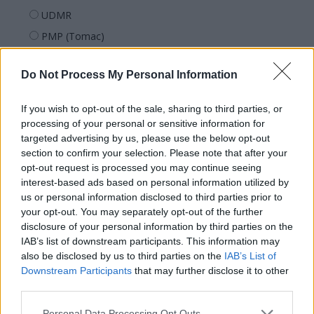
UDMR
PMP (Tomac)
Forța Dreptei (L. Orban)
Do Not Process My Personal Information
PNȚMM
REPER
If you wish to opt-out of the sale, sharing to third parties, or
SENS
processing of your personal or sensitive information for
targeted advertising by us, please use the below opt-out
SOS (Șoșoacă)
section to confirm your selection. Please note that after your
POT (Gavrilă)
opt-out request is processed you may continue seeing
interest-based ads based on personal information utilized by
PACE (Peia)
us or personal information disclosed to third parties prior to
Acțiunea Conservatoare (Târziu)
your opt-out. You may separately opt-out of the further
PDF (Lazarus)
disclosure of your personal information by third parties on the
IAB’s list of downstream participants. This information may
PUSL (D. Voiculescu)
also be disclosed by us to third parties on the
IAB’s List of
PNȚCD (Pavelescu)
Downstream Participants
that may further disclose it to other
third parties.
PNCR (Terheș)
Partidul Patrioților (Surugiu)
Personal Data Processing Opt Outs