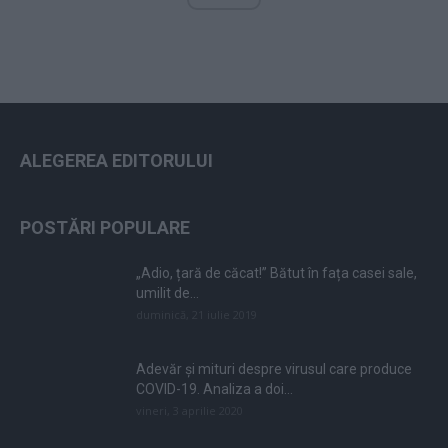
ALEGEREA EDITORULUI
POSTĂRI POPULARE
„Adio, țară de căcat!” Bătut în fața casei sale,
umilit de...
duminică, 21 iulie 2019
Adevăr și mituri despre virusul care produce
COVID-19. Analiza a doi...
vineri, 3 aprilie 2020