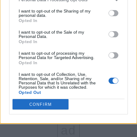
FAR (Coarnă)
I want to opt-out of the Sharing of my
personal data.
România pe Primul Loc (Ponta)
Opted In
Altul
I want to opt-out of the Sale of my
Personal Data.
Opted In
Arată rezultatele
I want to opt-out of processing my
Personal Data for Targeted Advertising.
Opted In
Arhiva sondajelor
I want to opt-out of Collection, Use,
Retention, Sale, and/or Sharing of my
Personal Data that Is Unrelated with the
Purposes for which it was collected.
Opted Out
CONFIRM
ad