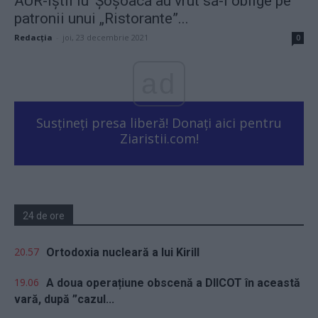
AUR-iștii lu’ Șoșoacă au vrut să-i oblige pe
patronii unui „Ristorante”...
Redacţia
-
joi, 23 decembrie 2021
0
ad
Susțineți presa liberă! Donați aici pentru
Ziaristii.com!
24 de ore
20.57
Ortodoxia nucleară a lui Kirill
19.06
A doua operațiune obscenă a DIICOT în această
vară, după ”cazul...