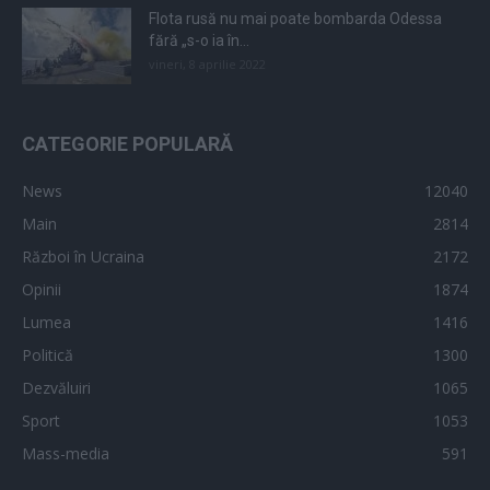
Flota rusă nu mai poate bombarda Odessa
fără „s-o ia în...
vineri, 8 aprilie 2022
CATEGORIE POPULARĂ
News
12040
Main
2814
Război în Ucraina
2172
Opinii
1874
Lumea
1416
Politică
1300
Dezvăluiri
1065
Sport
1053
Mass-media
591