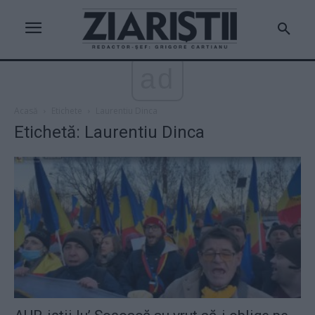
ad
Acasă
Etichete
Laurentiu Dinca
Etichetă: Laurentiu Dinca