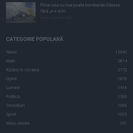
Flota rusă nu mai poate bombarda Odessa
fără „s-o ia în...
vineri, 8 aprilie 2022
CATEGORIE POPULARĂ
News
12042
Main
2814
Război în Ucraina
2172
Opinii
1876
Lumea
1416
Politică
1300
Dezvăluiri
1065
Sport
1053
Mass-media
591