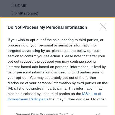
UDMR
PMP (Tomac)
Forța Dreptei (L. Orban)
Do Not Process My Personal Information
PNȚMM
REPER
If you wish to opt-out of the sale, sharing to third parties, or
SENS
processing of your personal or sensitive information for
targeted advertising by us, please use the below opt-out
SOS (Șoșoacă)
section to confirm your selection. Please note that after your
POT (Gavrilă)
opt-out request is processed you may continue seeing
interest-based ads based on personal information utilized by
PACE (Peia)
us or personal information disclosed to third parties prior to
Acțiunea Conservatoare (Târziu)
your opt-out. You may separately opt-out of the further
PDF (Lazarus)
disclosure of your personal information by third parties on the
IAB’s list of downstream participants. This information may
PUSL (D. Voiculescu)
also be disclosed by us to third parties on the
IAB’s List of
PNȚCD (Pavelescu)
Downstream Participants
that may further disclose it to other
third parties.
PNCR (Terheș)
Partidul Patrioților (Surugiu)
Personal Data Processing Opt Outs