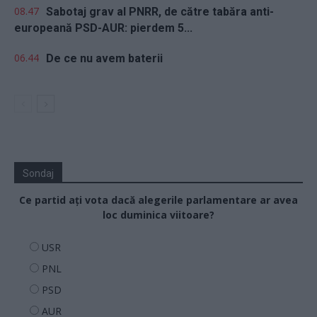
08.47
Sabotaj grav al PNRR, de către tabăra anti-
europeană PSD-AUR: pierdem 5...
06.44
De ce nu avem baterii
Sondaj
Ce partid ați vota dacă alegerile parlamentare ar avea
loc duminica viitoare?
USR
PNL
PSD
AUR