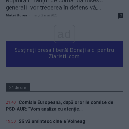
Ruptură în lanțul de comandă rusesc:
generalii vor trecerea în defensivă,...
Matei Udrea
-
marți, 2 mai 2023
2
ad
Susțineți presa liberă! Donați aici pentru
Ziaristii.com!
24 de ore
21.40
Comisia Europeană, după ororile comise de
PSD-AUR: ”Vom analiza cu atenție...
19.50
Să vă amintesc cine e Voineag