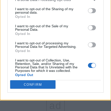
FAR (Coarnă)
I want to opt-out of the Sharing of my
personal data.
România pe Primul Loc (Ponta)
Opted In
Altul
I want to opt-out of the Sale of my
Personal Data.
Opted In
Arată rezultatele
I want to opt-out of processing my
Personal Data for Targeted Advertising.
Opted In
Arhiva sondajelor
I want to opt-out of Collection, Use,
Retention, Sale, and/or Sharing of my
Personal Data that Is Unrelated with the
Purposes for which it was collected.
Opted Out
CONFIRM
ad