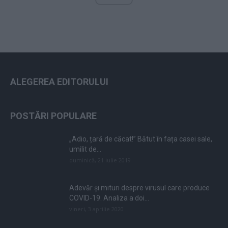
ALEGEREA EDITORULUI
POSTĂRI POPULARE
„Adio, țară de căcat!” Bătut în fața casei sale,
umilit de...
duminică, 21 iulie 2019
Adevăr și mituri despre virusul care produce
COVID-19. Analiza a doi...
vineri, 3 aprilie 2020