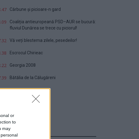
.47
Cărbune și picioare-n gard
.09
Coaliția antieuropeană PSD–AUR se bucură:
fluviul Dunărea se trece cu piciorul!
.32
Vă veți blestema zilele, pesedeilor!
.38
Escrocul Chirieac
.22
Georgia 2008
.39
Bătălia de la Călugăreni
sonal or
ection to
ou may
Sondaj
 personal