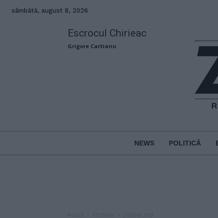
sâmbătă, august 8, 2026
Escrocul Chirieac
Grigore Cartianu
NEWS
POLITICĂ
Acasă
Etichete
Jobber.md