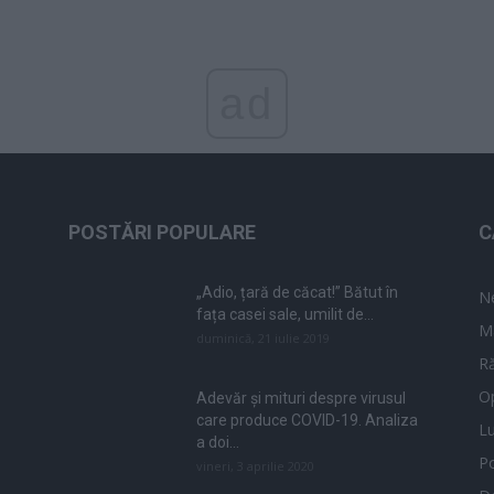
ad
POSTĂRI POPULARE
C
„Adio, țară de căcat!” Bătut în
N
fața casei sale, umilit de...
M
duminică, 21 iulie 2019
Ră
Op
Adevăr și mituri despre virusul
care produce COVID-19. Analiza
L
a doi...
Po
vineri, 3 aprilie 2020