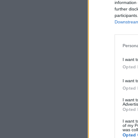
information 
further disc
participants
Downstream 
Persona
I want t
Opted 
I want t
Opted 
I want 
Advertis
Opted 
I want t
of my P
was col
Opted 