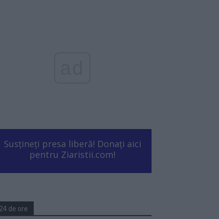
ad
Susțineți presa liberă! Donați aici
pentru Ziaristii.com!
24 de ore