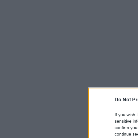
Do Not Pr
If you wish 
sensitive in
confirm you
continue se