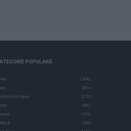
ATEGORIE POPULARĂ
ews
12042
ain
2814
zboi în Ucraina
2172
inii
1882
umea
1416
litică
1300