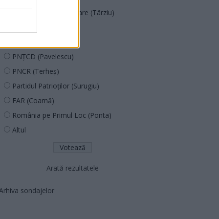
Acțiunea Conservatoare (Târziu)
PDF (Lazarus)
PUSL (D. Voiculescu)
PNȚCD (Pavelescu)
PNCR (Terheș)
Partidul Patrioților (Surugiu)
FAR (Coarnă)
România pe Primul Loc (Ponta)
Altul
Arată rezultatele
Arhiva sondajelor