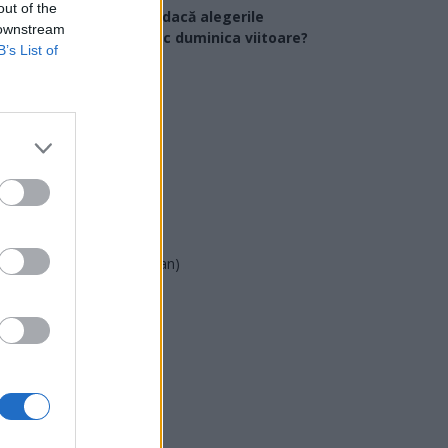
out of the
Ce partid ați vota dacă alegerile
 downstream
arlamentare ar avea loc duminica viitoare?
B’s List of
USR
PNL
PSD
AUR
UDMR
PMP (Tomac)
Forța Dreptei (L. Orban)
PNȚMM
REPER
SENS
SOS (Șoșoacă)
POT (Gavrilă)
PACE (Peia)