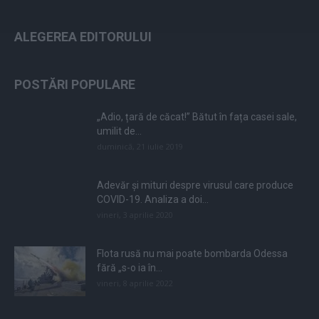
ALEGEREA EDITORULUI
POSTĂRI POPULARE
„Adio, țară de căcat!” Bătut în fața casei sale,
umilit de...
duminică, 21 iulie 2019
Adevăr și mituri despre virusul care produce
COVID-19. Analiza a doi...
vineri, 3 aprilie 2020
Flota rusă nu mai poate bombarda Odessa
fără „s-o ia în...
vineri, 8 aprilie 2022