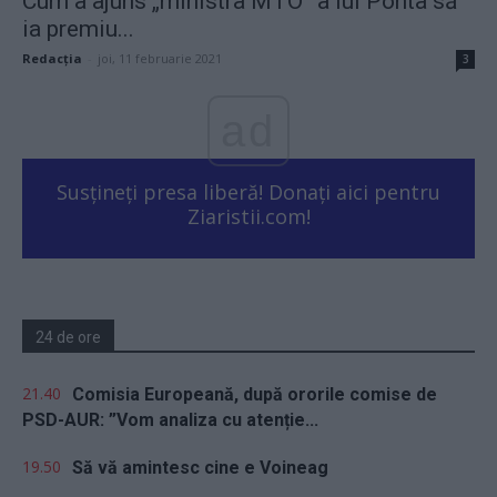
Cum a ajuns „ministra MTO” a lui Ponta să
ia premiu...
Redacţia
-
joi, 11 februarie 2021
3
ad
Susțineți presa liberă! Donați aici pentru
Ziaristii.com!
24 de ore
21.40
Comisia Europeană, după ororile comise de
PSD-AUR: ”Vom analiza cu atenție...
19.50
Să vă amintesc cine e Voineag