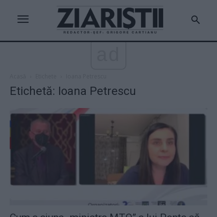
ad
Acasă
Etichete
Ioana Petrescu
Etichetă: Ioana Petrescu