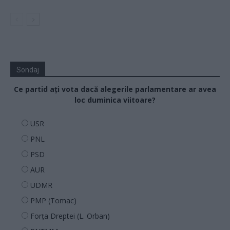
Sondaj
Ce partid ați vota dacă alegerile parlamentare ar avea
loc duminica viitoare?
USR
PNL
PSD
AUR
UDMR
PMP (Tomac)
Forța Dreptei (L. Orban)