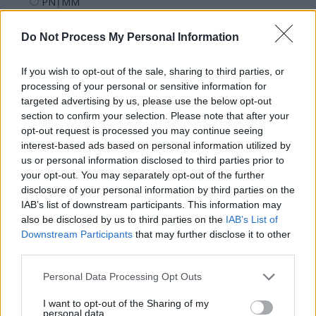
PNȚMM
REPER
Do Not Process My Personal Information
SENS
SOS (Șoșoacă)
If you wish to opt-out of the sale, sharing to third parties, or
POT (Gavrilă)
processing of your personal or sensitive information for
targeted advertising by us, please use the below opt-out
PACE (Peia)
section to confirm your selection. Please note that after your
Acțiunea Conservatoare (Târziu)
opt-out request is processed you may continue seeing
interest-based ads based on personal information utilized by
PDF (Lazarus)
us or personal information disclosed to third parties prior to
PUSL (D. Voiculescu)
your opt-out. You may separately opt-out of the further
disclosure of your personal information by third parties on the
PNȚCD (Pavelescu)
IAB’s list of downstream participants. This information may
PNCR (Terheș)
also be disclosed by us to third parties on the
IAB’s List of
Partidul Patrioților (Surugiu)
Downstream Participants
that may further disclose it to other
third parties.
FAR (Coarnă)
România pe Primul Loc (Ponta)
Personal Data Processing Opt Outs
Altul
I want to opt-out of the Sharing of my
personal data.