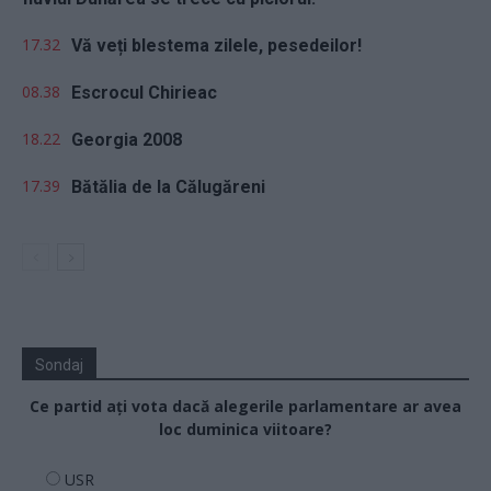
17.32
Vă veți blestema zilele, pesedeilor!
08.38
Escrocul Chirieac
18.22
Georgia 2008
17.39
Bătălia de la Călugăreni
Sondaj
Ce partid ați vota dacă alegerile parlamentare ar avea
loc duminica viitoare?
USR