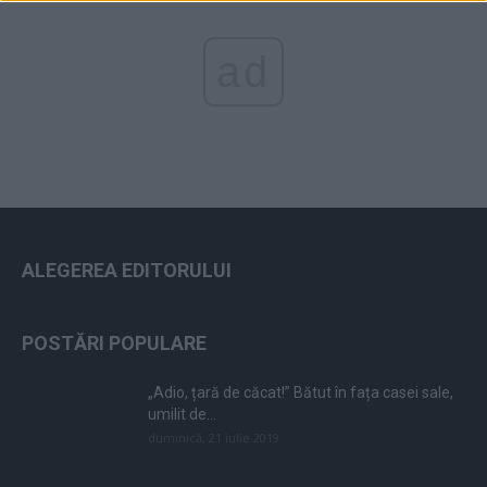
ad
ALEGEREA EDITORULUI
POSTĂRI POPULARE
„Adio, țară de căcat!” Bătut în fața casei sale,
umilit de...
duminică, 21 iulie 2019