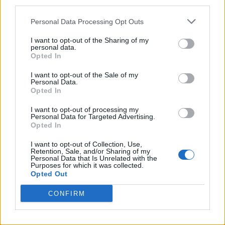
third parties.
PNȚCD (Pavelescu)
Personal Data Processing Opt Outs
PNCR (Terheș)
I want to opt-out of the Sharing of my
Partidul Patrioților (Surugiu)
personal data.
FAR (Coarnă)
Opted In
România pe Primul Loc (Ponta)
I want to opt-out of the Sale of my
Personal Data.
Altul
Opted In
I want to opt-out of processing my
Personal Data for Targeted Advertising.
Arată rezultatele
Opted In
I want to opt-out of Collection, Use,
Arhiva sondajelor
Retention, Sale, and/or Sharing of my
Personal Data that Is Unrelated with the
Purposes for which it was collected.
Opted Out
CONFIRM