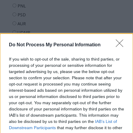
PNL
PSD
AUR
UDMR
PMP (Tomac)
Do Not Process My Personal Information
Forța Dreptei (L. Orban)
PNȚMM
If you wish to opt-out of the sale, sharing to third parties, or
processing of your personal or sensitive information for
REPER
targeted advertising by us, please use the below opt-out
SENS
section to confirm your selection. Please note that after your
opt-out request is processed you may continue seeing
SOS (Șoșoacă)
interest-based ads based on personal information utilized by
POT (Gavrilă)
us or personal information disclosed to third parties prior to
your opt-out. You may separately opt-out of the further
PACE (Peia)
disclosure of your personal information by third parties on the
Acțiunea Conservatoare (Târziu)
IAB’s list of downstream participants. This information may
PDF (Lazarus)
also be disclosed by us to third parties on the
IAB’s List of
Downstream Participants
that may further disclose it to other
PUSL (D. Voiculescu)