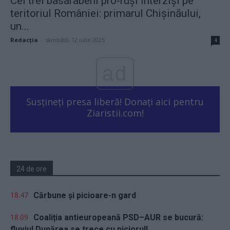
Cei trei basarabeni pro-ruși interziși pe
teritoriul României: primarul Chișinăului,
un...
Redacţia
-
sâmbătă, 12 iulie 2025
4
ad
Susțineți presa liberă! Donați aici pentru
Ziaristii.com!
24 de ore
18.47
Cărbune și picioare-n gard
18.09
Coaliția antieuropeană PSD–AUR se bucură:
fluviul Dunărea se trece cu piciorul!