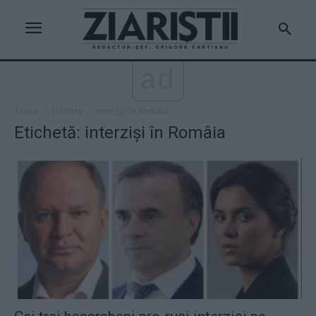
ad
Acasă
Etichete
Interziși în Româia
Etichetă: interziși în Româia