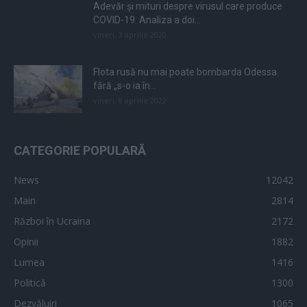
Adevăr și mituri despre virusul care produce
COVID-19. Analiza a doi...
vineri, 3 aprilie 2020
Flota rusă nu mai poate bombarda Odessa
fără „s-o ia în...
vineri, 8 aprilie 2022
CATEGORIE POPULARĂ
News
12042
Main
2814
Război în Ucraina
2172
Opinii
1882
Lumea
1416
Politică
1300
Dezvăluiri
1065