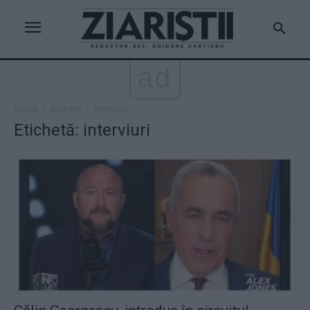
ad
Acasă
Etichete
Interviuri
Etichetă: interviuri