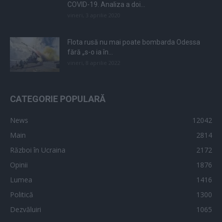
COVID-19. Analiza a doi...
vineri, 3 aprilie 2020
Flota rusă nu mai poate bombarda Odessa
fără „s-o ia în...
vineri, 8 aprilie 2022
CATEGORIE POPULARĂ
News
12042
Main
2814
Război în Ucraina
2172
Opinii
1876
Lumea
1416
Politică
1300
Dezvăluiri
1065