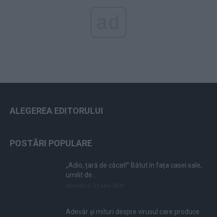
ad
ALEGEREA EDITORULUI
POSTĂRI POPULARE
„Adio, țară de căcat!” Bătut în fața casei sale,
umilit de...
duminică, 21 iulie 2019
Adevăr și mituri despre virusul care produce