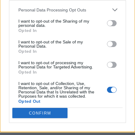
PNȚCD (Pavelescu)
PNCR (Terheș)
Personal Data Processing Opt Outs
Partidul Patrioților (Surugiu)
I want to opt-out of the Sharing of my
personal data.
FAR (Coarnă)
Opted In
România pe Primul Loc (Ponta)
I want to opt-out of the Sale of my
Altul
Personal Data.
Opted In
I want to opt-out of processing my
Personal Data for Targeted Advertising.
Arată rezultatele
Opted In
Arhiva sondajelor
I want to opt-out of Collection, Use,
Retention, Sale, and/or Sharing of my
Personal Data that Is Unrelated with the
Purposes for which it was collected.
Opted Out
CONFIRM