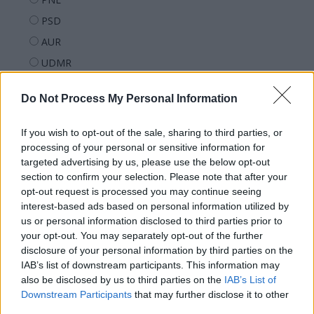
PSD
AUR
UDMR
PMP (Tomac)
Do Not Process My Personal Information
Forța Dreptei (L. Orban)
PNȚMM
If you wish to opt-out of the sale, sharing to third parties, or
REPER
processing of your personal or sensitive information for
targeted advertising by us, please use the below opt-out
SENS
section to confirm your selection. Please note that after your
SOS (Șoșoacă)
opt-out request is processed you may continue seeing
interest-based ads based on personal information utilized by
POT (Gavrilă)
us or personal information disclosed to third parties prior to
PACE (Peia)
your opt-out. You may separately opt-out of the further
disclosure of your personal information by third parties on the
Acțiunea Conservatoare (Târziu)
IAB’s list of downstream participants. This information may
PDF (Lazarus)
also be disclosed by us to third parties on the
IAB’s List of
PUSL (D. Voiculescu)
Downstream Participants
that may further disclose it to other
third parties.