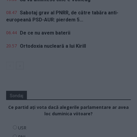
08.47
Sabotaj grav al PNRR, de către tabăra anti-
europeană PSD-AUR: pierdem 5...
06.44
De ce nu avem baterii
20.57
Ortodoxia nucleară a lui Kirill
Sondaj
Ce partid ați vota dacă alegerile parlamentare ar avea
loc duminica viitoare?
USR
PNL