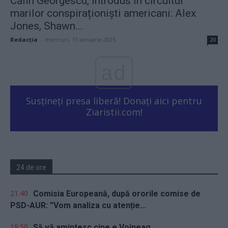
Călin Georgescu, introdus în circuitul
marilor conspiraționiști americani: Alex
Jones, Shawn...
Redacţia
-
miercuri, 15 ianuarie 2025
20
ad
Susțineți presa liberă! Donați aici pentru
Ziaristii.com!
24 de ore
21.40
Comisia Europeană, după ororile comise de
PSD-AUR: ”Vom analiza cu atenție...
19.50
Să vă amintesc cine e Voineag