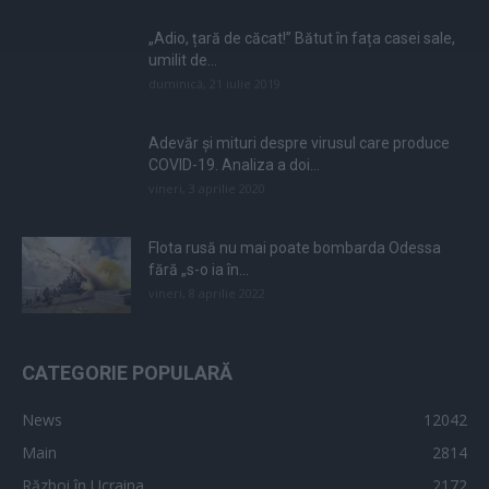
„Adio, țară de căcat!” Bătut în fața casei sale,
umilit de...
duminică, 21 iulie 2019
Adevăr și mituri despre virusul care produce
COVID-19. Analiza a doi...
vineri, 3 aprilie 2020
Flota rusă nu mai poate bombarda Odessa
fără „s-o ia în...
vineri, 8 aprilie 2022
CATEGORIE POPULARĂ
News
12042
Main
2814
Război în Ucraina
2172