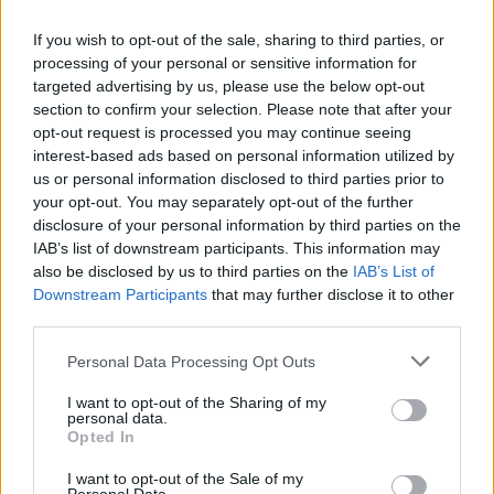
PACE (Peia)
If you wish to opt-out of the sale, sharing to third parties, or
Acțiunea Conservatoare (Târziu)
processing of your personal or sensitive information for
targeted advertising by us, please use the below opt-out
PDF (Lazarus)
section to confirm your selection. Please note that after your
PUSL (D. Voiculescu)
opt-out request is processed you may continue seeing
interest-based ads based on personal information utilized by
PNȚCD (Pavelescu)
us or personal information disclosed to third parties prior to
PNCR (Terheș)
your opt-out. You may separately opt-out of the further
Partidul Patrioților (Surugiu)
disclosure of your personal information by third parties on the
IAB’s list of downstream participants. This information may
FAR (Coarnă)
also be disclosed by us to third parties on the
IAB’s List of
România pe Primul Loc (Ponta)
Downstream Participants
that may further disclose it to other
third parties.
Altul
Personal Data Processing Opt Outs
I want to opt-out of the Sharing of my
Arată rezultatele
personal data.
Opted In
Arhiva sondajelor
I want to opt-out of the Sale of my