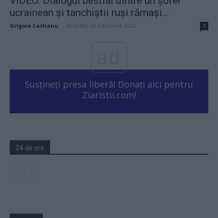
VIDEO. Dialogul bestial dintre un șofer
ucrainean și tanchiștii ruși rămași...
Grigore Cartianu
-
sâmbătă, 26 februarie 2022
0
ad
Susțineți presa liberă! Donați aici pentru
Ziaristii.com!
24 de ore