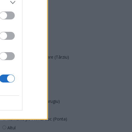
PNȚMM
REPER
SENS
SOS (Șoșoacă)
POT (Gavrilă)
PACE (Peia)
Acțiunea Conservatoare (Târziu)
PDF (Lazarus)
PUSL (D. Voiculescu)
PNȚCD (Pavelescu)
PNCR (Terheș)
Partidul Patrioților (Surugiu)
FAR (Coarnă)
România pe Primul Loc (Ponta)
Altul