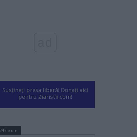
ad
Susțineți presa liberă! Donați aici
pentru Ziaristii.com!
24 de ore