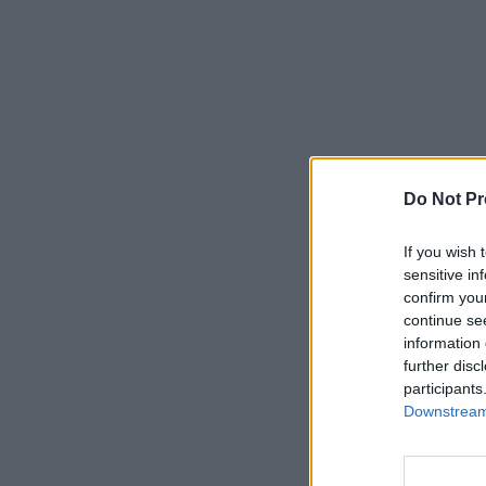
Do Not Pr
If you wish 
sensitive in
confirm you
continue se
information 
further disc
participants
Downstream 