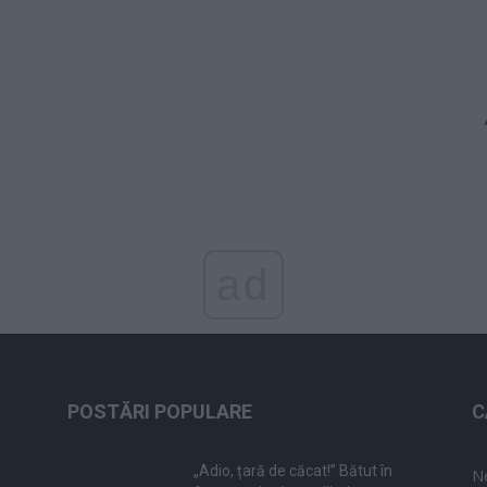
ad
POSTĂRI POPULARE
C
„Adio, țară de căcat!” Bătut în
N