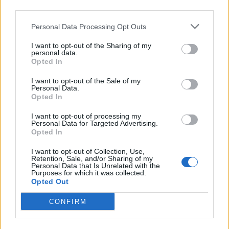
PUSL (D. Voiculescu)
third parties.
PNȚCD (Pavelescu)
Personal Data Processing Opt Outs
PNCR (Terheș)
I want to opt-out of the Sharing of my
Partidul Patrioților (Surugiu)
personal data.
Opted In
FAR (Coarnă)
I want to opt-out of the Sale of my
România pe Primul Loc (Ponta)
Personal Data.
Altul
Opted In
I want to opt-out of processing my
Personal Data for Targeted Advertising.
Opted In
Arată rezultatele
I want to opt-out of Collection, Use,
Retention, Sale, and/or Sharing of my
Arhiva sondajelor
Personal Data that Is Unrelated with the
Purposes for which it was collected.
Opted Out
CONFIRM