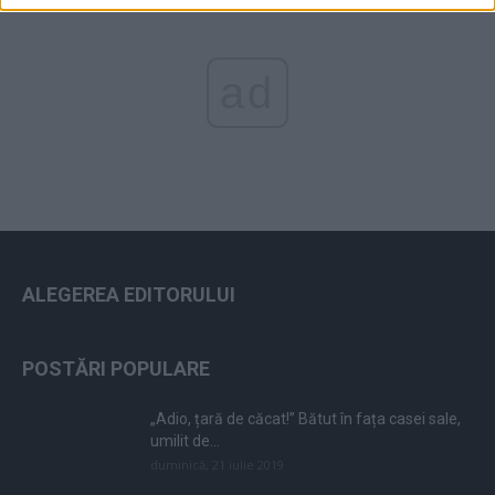
ad
ALEGEREA EDITORULUI
POSTĂRI POPULARE
„Adio, țară de căcat!” Bătut în fața casei sale,
umilit de...
duminică, 21 iulie 2019