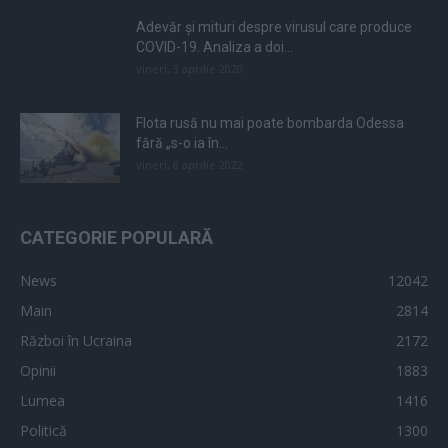
Adevăr și mituri despre virusul care produce
COVID-19. Analiza a doi...
vineri, 3 aprilie 2020
Flota rusă nu mai poate bombarda Odessa
fără „s-o ia în...
vineri, 8 aprilie 2022
CATEGORIE POPULARĂ
News
12042
Main
2814
Război în Ucraina
2172
Opinii
1883
Lumea
1416
Politică
1300