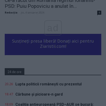
Ce-a făcut din România regimul Iohannis-
PSD: Puiu Popoviciu a anulat în...
Redacţia
-
joi, 4 ianuarie 2024
6
ad
Susțineți presa liberă! Donați aici pentru
Ziaristii.com!
24 de ore
20.26
Lupta politicii românești cu prezentul
18.47
Cărbune și picioare-n gard
18.09
Coaliția antieuropeană PSD–AUR se bucură: