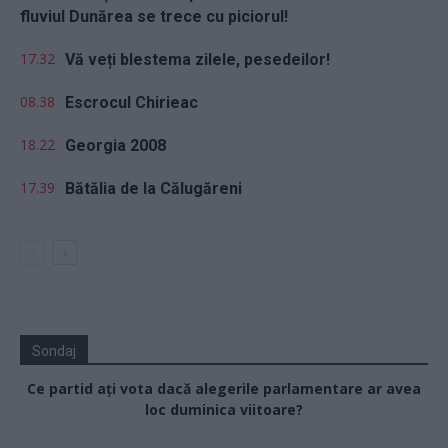
fluviul Dunărea se trece cu piciorul!
17.32
Vă veți blestema zilele, pesedeilor!
08.38
Escrocul Chirieac
18.22
Georgia 2008
17.39
Bătălia de la Călugăreni
Sondaj
Ce partid ați vota dacă alegerile parlamentare ar avea
loc duminica viitoare?