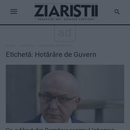
ad
Acasă
Etichete
Hotărâre de Guvern
Etichetă: Hotărâre de Guvern