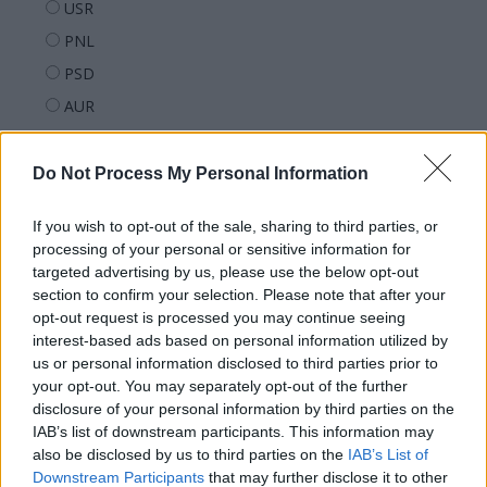
USR
PNL
PSD
AUR
UDMR
PMP (Tomac)
Do Not Process My Personal Information
Forța Dreptei (L. Orban)
If you wish to opt-out of the sale, sharing to third parties, or
PNȚMM
processing of your personal or sensitive information for
REPER
targeted advertising by us, please use the below opt-out
section to confirm your selection. Please note that after your
SENS
opt-out request is processed you may continue seeing
SOS (Șoșoacă)
interest-based ads based on personal information utilized by
us or personal information disclosed to third parties prior to
POT (Gavrilă)
your opt-out. You may separately opt-out of the further
PACE (Peia)
disclosure of your personal information by third parties on the
Acțiunea Conservatoare (Târziu)
IAB’s list of downstream participants. This information may
also be disclosed by us to third parties on the
IAB’s List of
PDF (Lazarus)
Downstream Participants
that may further disclose it to other