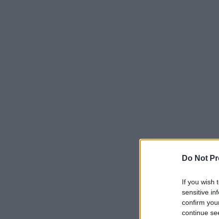
Do Not Pr
If you wish 
sensitive in
confirm you
continue se