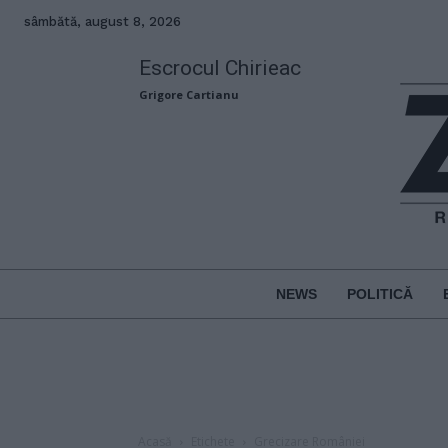
sâmbătă, august 8, 2026
Escrocul Chirieac
Grigore Cartianu
NEWS
POLITICĂ
Acasă
Etichete
Grecizare României