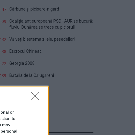
.47
Cărbune și picioare-n gard
.09
Coaliția antieuropeană PSD–AUR se bucură:
fluviul Dunărea se trece cu piciorul!
.32
Vă veți blestema zilele, pesedeilor!
.38
Escrocul Chirieac
.22
Georgia 2008
.39
Bătălia de la Călugăreni
sonal or
ection to
ou may
Sondaj
 personal