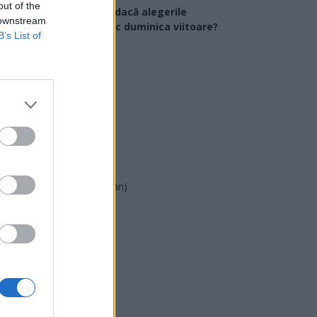
out of the
Ce partid ați vota dacă alegerile
 downstream
arlamentare ar avea loc duminica viitoare?
B’s List of
USR
PNL
PSD
AUR
UDMR
PMP (Tomac)
Forța Dreptei (L. Orban)
PNȚMM
REPER
SENS
SOS (Șoșoacă)
POT (Gavrilă)
PACE (Peia)