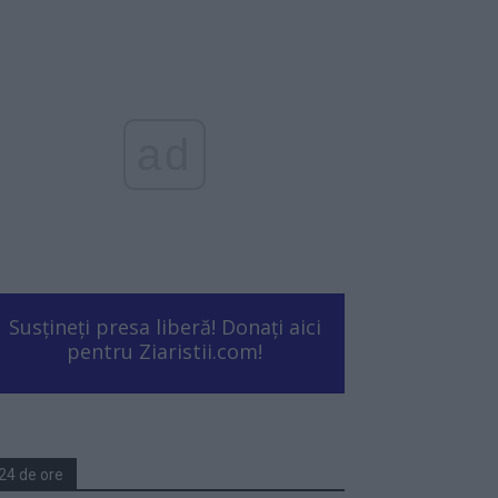
ad
Susțineți presa liberă! Donați aici
pentru Ziaristii.com!
24 de ore