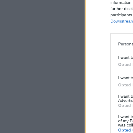
information 
further disc
participants
Downstream 
Persona
I want t
Opted 
I want t
Opted 
I want 
Advertis
Opted 
I want t
of my P
was col
Opted 