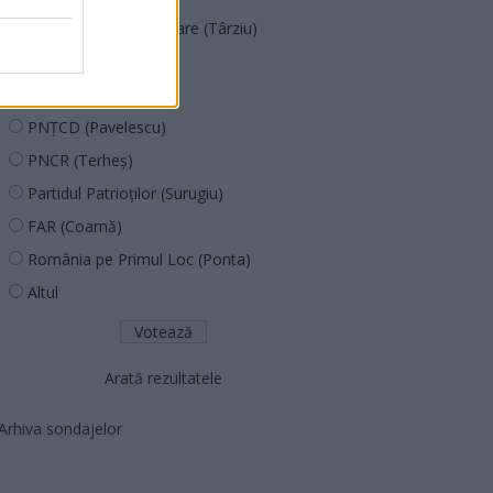
Acțiunea Conservatoare (Târziu)
PDF (Lazarus)
PUSL (D. Voiculescu)
PNȚCD (Pavelescu)
PNCR (Terheș)
Partidul Patrioților (Surugiu)
FAR (Coarnă)
România pe Primul Loc (Ponta)
Altul
Arată rezultatele
Arhiva sondajelor