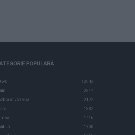
ATEGORIE POPULARĂ
ews
12042
ain
2814
zboi în Ucraina
2172
inii
1882
umea
1416
litică
1300