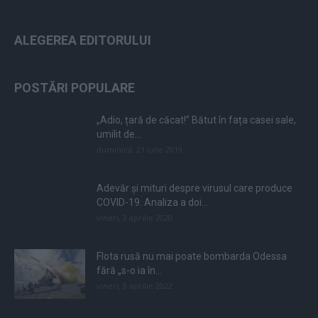
ALEGEREA EDITORULUI
POSTĂRI POPULARE
„Adio, țară de căcat!” Bătut în fața casei sale,
umilit de...
duminică, 21 iulie 2019
Adevăr și mituri despre virusul care produce
COVID-19. Analiza a doi...
vineri, 3 aprilie 2020
Flota rusă nu mai poate bombarda Odessa
fără „s-o ia în...
vineri, 8 aprilie 2022