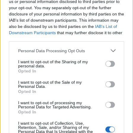
us or personal information disclosed to third parties prior to
PNȚMM
your opt-out. You may separately opt-out of the further
REPER
disclosure of your personal information by third parties on the
SENS
IAB’s list of downstream participants. This information may
also be disclosed by us to third parties on the
IAB’s List of
SOS (Șoșoacă)
Downstream Participants
that may further disclose it to other
POT (Gavrilă)
third parties.
PACE (Peia)
Personal Data Processing Opt Outs
Acțiunea Conservatoare (Târziu)
I want to opt-out of the Sharing of my
PDF (Lazarus)
personal data.
Opted In
PUSL (D. Voiculescu)
PNȚCD (Pavelescu)
I want to opt-out of the Sale of my
Personal Data.
PNCR (Terheș)
Opted In
Partidul Patrioților (Surugiu)
I want to opt-out of processing my
Personal Data for Targeted Advertising.
FAR (Coarnă)
Opted In
România pe Primul Loc (Ponta)
I want to opt-out of Collection, Use,
Altul
Retention, Sale, and/or Sharing of my
Personal Data that Is Unrelated with the