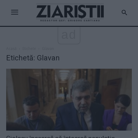
ad
Acasă
Etichete
Glavan
Etichetă: Glavan