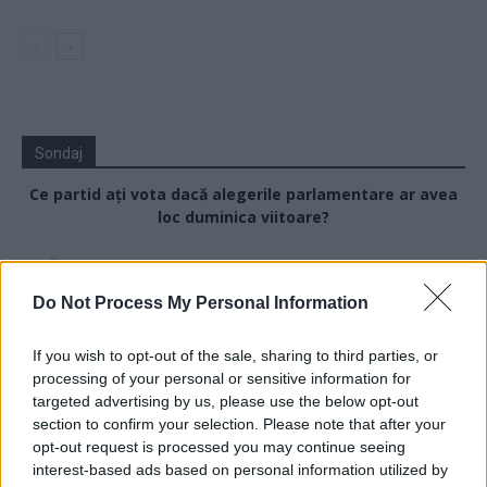
Sondaj
Ce partid ați vota dacă alegerile parlamentare ar avea
loc duminica viitoare?
USR
PNL
Do Not Process My Personal Information
PSD
If you wish to opt-out of the sale, sharing to third parties, or
AUR
processing of your personal or sensitive information for
UDMR
targeted advertising by us, please use the below opt-out
section to confirm your selection. Please note that after your
PMP (Tomac)
opt-out request is processed you may continue seeing
Forța Dreptei (L. Orban)
interest-based ads based on personal information utilized by