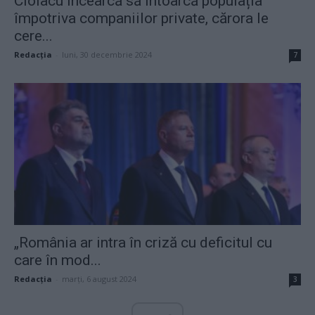
Ciolacu încearcă să întoarcă populația
împotriva companiilor private, cărora le
cere...
Redacţia
-
luni, 30 decembrie 2024
7
„România ar intra în criză cu deficitul cu
care în mod...
Redacţia
-
marți, 6 august 2024
3