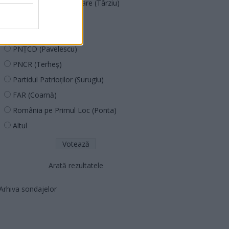
Acțiunea Conservatoare (Târziu)
PDF (Lazarus)
PUSL (D. Voiculescu)
PNȚCD (Pavelescu)
PNCR (Terheș)
Partidul Patrioților (Surugiu)
FAR (Coarnă)
România pe Primul Loc (Ponta)
Altul
Arată rezultatele
Arhiva sondajelor