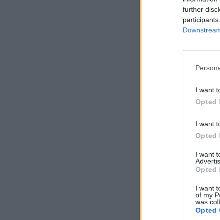
further disc
participants
Downstream 
Persona
I want t
Opted 
I want t
Opted 
I want 
Advertis
Opted 
I want t
of my P
was col
Opted 