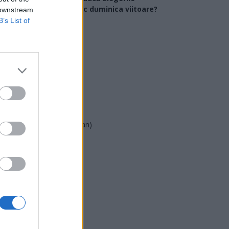
arlamentare ar avea loc duminica viitoare?
 downstream
B’s List of
USR
PNL
PSD
AUR
UDMR
PMP (Tomac)
Forța Dreptei (L. Orban)
PNȚMM
REPER
SENS
SOS (Șoșoacă)
POT (Gavrilă)
PACE (Peia)