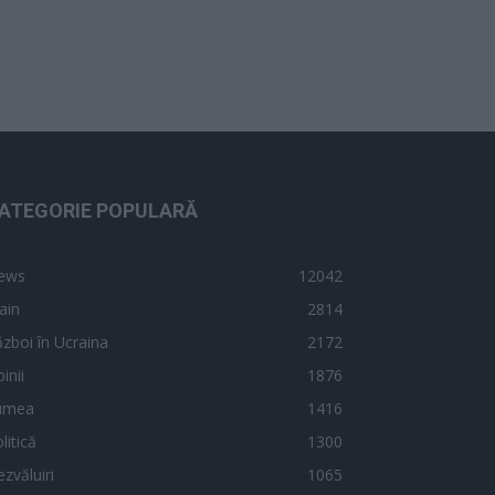
ATEGORIE POPULARĂ
ews
12042
ain
2814
zboi în Ucraina
2172
inii
1876
umea
1416
litică
1300
zvăluiri
1065