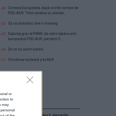
.40
Comisia Europeană, după ororile comise de
PSD-AUR: ”Vom analiza cu atenție...
.50
Să vă amintesc cine e Voineag
.47
Sabotaj grav al PNRR, de către tabăra anti-
europeană PSD-AUR: pierdem 5...
.44
De ce nu avem baterii
.57
Ortodoxia nucleară a lui Kirill
sonal or
ection to
ou may
Sondaj
 personal
Ce partid ați vota dacă alegerile
out of the