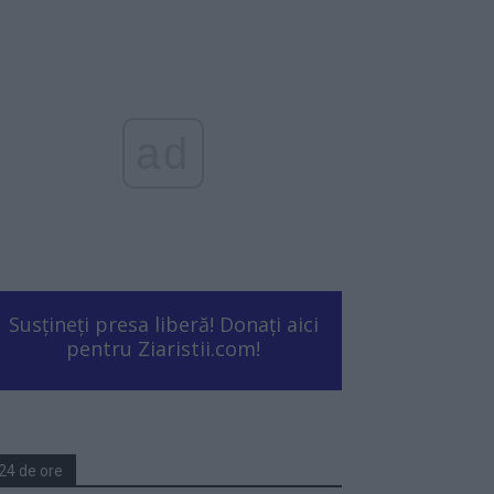
ad
Susțineți presa liberă! Donați aici
pentru Ziaristii.com!
24 de ore