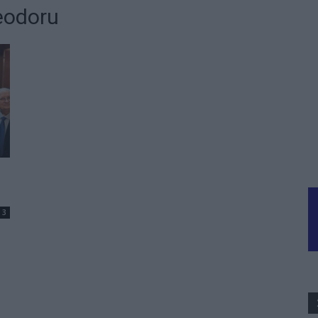
eodoru
3