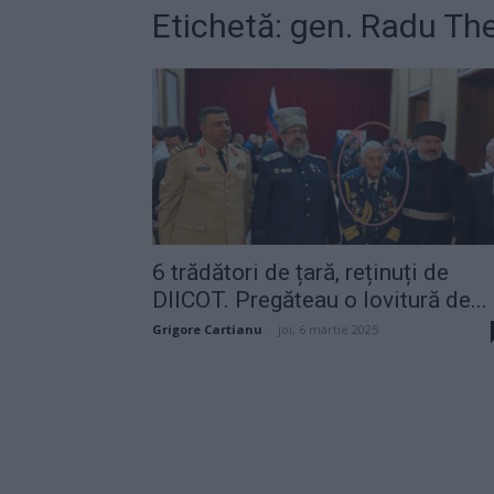
Etichetă: gen. Radu Th
6 trădători de țară, reținuți de
DIICOT. Pregăteau o lovitură de...
Grigore Cartianu
-
joi, 6 martie 2025