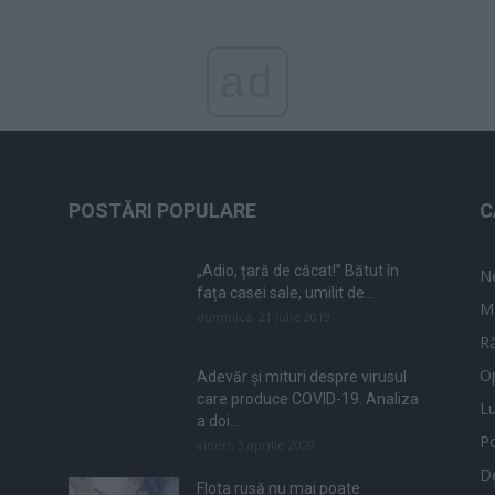
ad
POSTĂRI POPULARE
C
„Adio, țară de căcat!” Bătut în
N
fața casei sale, umilit de...
M
duminică, 21 iulie 2019
Ră
Op
Adevăr și mituri despre virusul
care produce COVID-19. Analiza
L
a doi...
Po
vineri, 3 aprilie 2020
De
Flota rusă nu mai poate