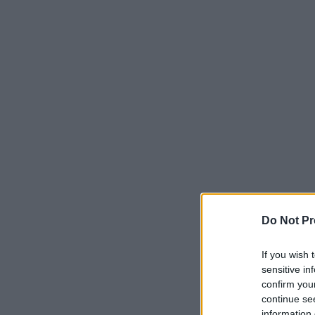
Do Not Pr
If you wish 
sensitive in
confirm you
continue se
information 