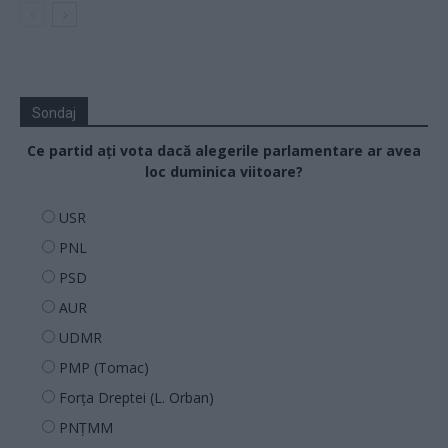
Sondaj
Ce partid ați vota dacă alegerile parlamentare ar avea
loc duminica viitoare?
USR
PNL
PSD
AUR
UDMR
PMP (Tomac)
Forța Dreptei (L. Orban)
PNȚMM