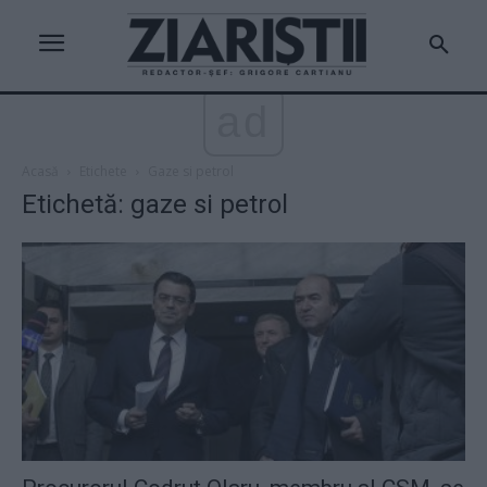
ad
Acasă
Etichete
Gaze si petrol
Etichetă: gaze si petrol