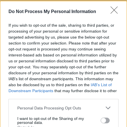
REPER
SENS
Do Not Process My Personal Information
SOS (Șoșoacă)
If you wish to opt-out of the sale, sharing to third parties, or
POT (Gavrilă)
processing of your personal or sensitive information for
PACE (Peia)
targeted advertising by us, please use the below opt-out
section to confirm your selection. Please note that after your
Acțiunea Conservatoare (Târziu)
opt-out request is processed you may continue seeing
PDF (Lazarus)
interest-based ads based on personal information utilized by
us or personal information disclosed to third parties prior to
PUSL (D. Voiculescu)
your opt-out. You may separately opt-out of the further
PNȚCD (Pavelescu)
disclosure of your personal information by third parties on the
IAB’s list of downstream participants. This information may
PNCR (Terheș)
also be disclosed by us to third parties on the
IAB’s List of
Partidul Patrioților (Surugiu)
Downstream Participants
that may further disclose it to other
FAR (Coarnă)
third parties.
România pe Primul Loc (Ponta)
Personal Data Processing Opt Outs
Altul
I want to opt-out of the Sharing of my
personal data.