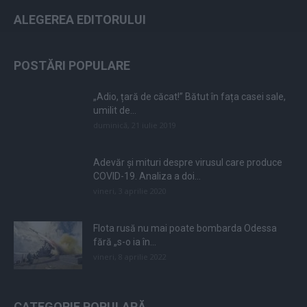
ALEGEREA EDITORULUI
POSTĂRI POPULARE
„Adio, țară de căcat!” Bătut în fața casei sale,
umilit de...
duminică, 21 iulie 2019
Adevăr și mituri despre virusul care produce
COVID-19. Analiza a doi...
vineri, 3 aprilie 2020
Flota rusă nu mai poate bombarda Odessa
fără „s-o ia în...
vineri, 8 aprilie 2022
CATEGORIE POPULARĂ