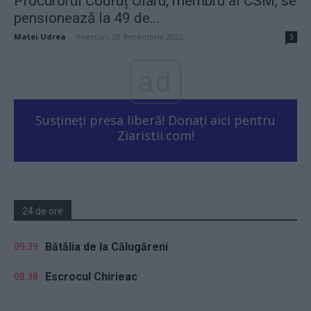
Procurorul Codruț Olaru, membru al CSM, se
pensionează la 49 de...
Matei Udrea
-
miercuri, 28 decembrie 2022
3
ad
Susțineți presa liberă! Donați aici pentru
Ziaristii.com!
24 de ore
09.39
Bătălia de la Călugăreni
08.38
Escrocul Chirieac