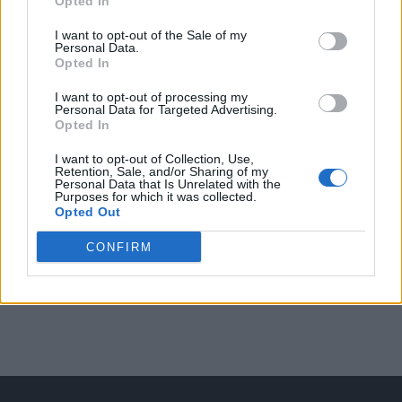
Opted In
Arată rezultatele
I want to opt-out of the Sale of my
Personal Data.
Opted In
Arhiva sondajelor
I want to opt-out of processing my
Personal Data for Targeted Advertising.
Opted In
I want to opt-out of Collection, Use,
Retention, Sale, and/or Sharing of my
Personal Data that Is Unrelated with the
Purposes for which it was collected.
Opted Out
CONFIRM
ad