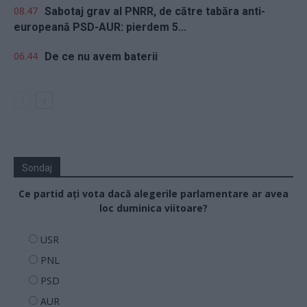
08.47
Sabotaj grav al PNRR, de către tabăra anti-
europeană PSD-AUR: pierdem 5...
06.44
De ce nu avem baterii
Sondaj
Ce partid ați vota dacă alegerile parlamentare ar avea
loc duminica viitoare?
USR
PNL
PSD
AUR