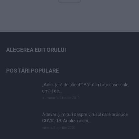
ALEGEREA EDITORULUI
POSTĂRI POPULARE
„Adio, țară de căcat!” Bătut în fața casei sale,
umilit de...
duminică, 21 iulie 2019
Adevăr și mituri despre virusul care produce
COVID-19. Analiza a doi...
vineri, 3 aprilie 2020