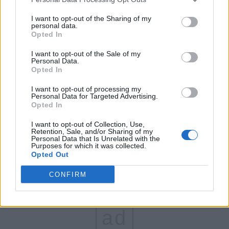
FAR (Coarnă)
I want to opt-out of the Sharing of my
personal data.
România pe Primul Loc (Ponta)
Opted In
Altul
I want to opt-out of the Sale of my
Personal Data.
Opted In
Arată rezultatele
I want to opt-out of processing my
Personal Data for Targeted Advertising.
Opted In
Arhiva sondajelor
I want to opt-out of Collection, Use,
Retention, Sale, and/or Sharing of my
Personal Data that Is Unrelated with the
Purposes for which it was collected.
Opted Out
CONFIRM
ad