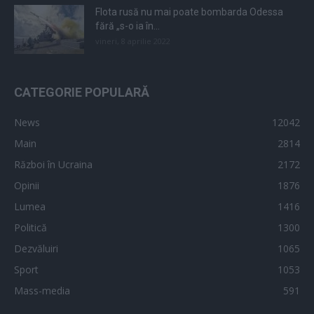
Flota rusă nu mai poate bombarda Odessa
fără „s-o ia în...
vineri, 8 aprilie 2022
CATEGORIE POPULARĂ
News
12042
Main
2814
Război în Ucraina
2172
Opinii
1876
Lumea
1416
Politică
1300
Dezvăluiri
1065
Sport
1053
Mass-media
591