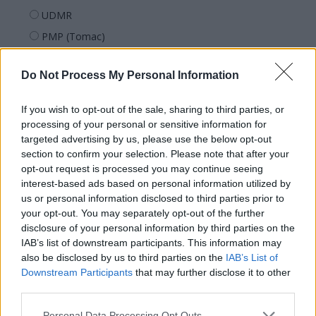
UDMR
PMP (Tomac)
Forța Dreptei (L. Orban)
Do Not Process My Personal Information
PNȚMM
REPER
If you wish to opt-out of the sale, sharing to third parties, or
SENS
processing of your personal or sensitive information for
targeted advertising by us, please use the below opt-out
SOS (Șoșoacă)
section to confirm your selection. Please note that after your
POT (Gavrilă)
opt-out request is processed you may continue seeing
interest-based ads based on personal information utilized by
PACE (Peia)
us or personal information disclosed to third parties prior to
Acțiunea Conservatoare (Târziu)
your opt-out. You may separately opt-out of the further
PDF (Lazarus)
disclosure of your personal information by third parties on the
IAB’s list of downstream participants. This information may
PUSL (D. Voiculescu)
also be disclosed by us to third parties on the
IAB’s List of
PNȚCD (Pavelescu)
Downstream Participants
that may further disclose it to other
third parties.
PNCR (Terheș)
Partidul Patrioților (Surugiu)
Personal Data Processing Opt Outs