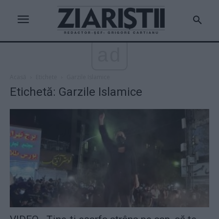
ad
Acasă
Etichete
Garzile Islamice
Etichetă: Garzile Islamice