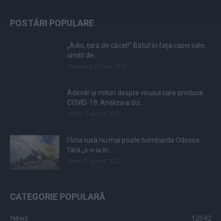
POSTĂRI POPULARE
„Adio, țară de căcat!” Bătut în fața casei sale,
umilit de...
duminică, 21 iulie 2019
Adevăr și mituri despre virusul care produce
COVID-19. Analiza a doi...
vineri, 3 aprilie 2020
Flota rusă nu mai poate bombarda Odessa
fără „s-o ia în...
vineri, 8 aprilie 2022
CATEGORIE POPULARĂ
News
12042