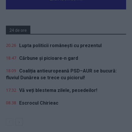
24 de ore
20.26
Lupta politicii românești cu prezentul
18.47
Cărbune și picioare-n gard
18.09
Coaliția antieuropeană PSD–AUR se bucură:
fluviul Dunărea se trece cu piciorul!
17.32
Vă veți blestema zilele, pesedeilor!
08.38
Escrocul Chirieac