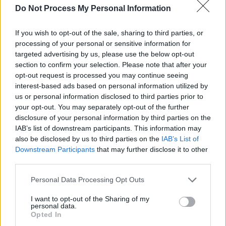
Do Not Process My Personal Information
SOS (Șoșoacă)
POT (Gavrilă)
If you wish to opt-out of the sale, sharing to third parties, or
PACE (Peia)
processing of your personal or sensitive information for
targeted advertising by us, please use the below opt-out
Acțiunea Conservatoare (Târziu)
section to confirm your selection. Please note that after your
PDF (Lazarus)
opt-out request is processed you may continue seeing
PUSL (D. Voiculescu)
interest-based ads based on personal information utilized by
us or personal information disclosed to third parties prior to
PNȚCD (Pavelescu)
your opt-out. You may separately opt-out of the further
PNCR (Terheș)
disclosure of your personal information by third parties on the
IAB’s list of downstream participants. This information may
Partidul Patrioților (Surugiu)
also be disclosed by us to third parties on the
IAB’s List of
FAR (Coarnă)
Downstream Participants
that may further disclose it to other
third parties.
România pe Primul Loc (Ponta)
Altul
Personal Data Processing Opt Outs
I want to opt-out of the Sharing of my
personal data.
Opted In
Arată rezultatele