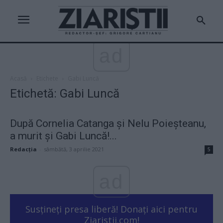
ad
Acasă
Etichete
Gabi Luncă
Etichetă: Gabi Luncă
După Cornelia Catanga și Nelu Poieșteanu,
a murit și Gabi Luncă!...
Redacţia
-
sâmbătă, 3 aprilie 2021
5
ad
Susțineți presa liberă! Donați aici pentru
Ziaristii.com!