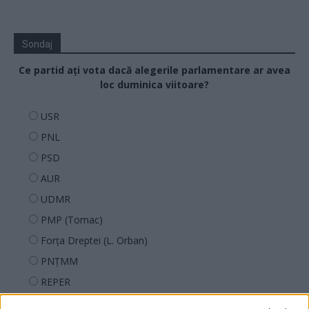
Sondaj
Ce partid ați vota dacă alegerile parlamentare ar avea
loc duminica viitoare?
USR
PNL
PSD
AUR
UDMR
PMP (Tomac)
Forța Dreptei (L. Orban)
PNȚMM
REPER
SENS