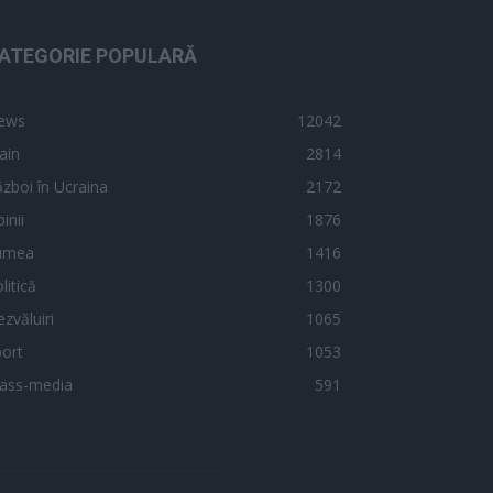
ATEGORIE POPULARĂ
ews
12042
ain
2814
zboi în Ucraina
2172
inii
1876
umea
1416
litică
1300
zvăluiri
1065
ort
1053
ass-media
591