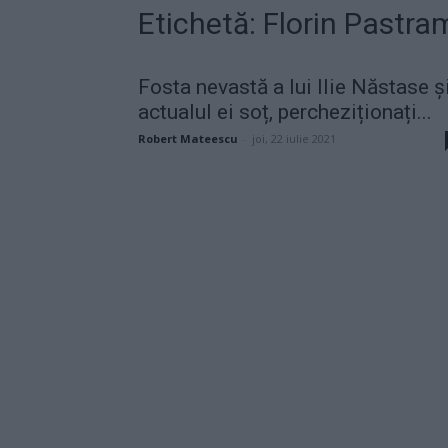
Etichetă: Florin Pastra
Fosta nevastă a lui Ilie Năstase ș
actualul ei soț, percheziționați...
Robert Mateescu
-
joi, 22 iulie 2021