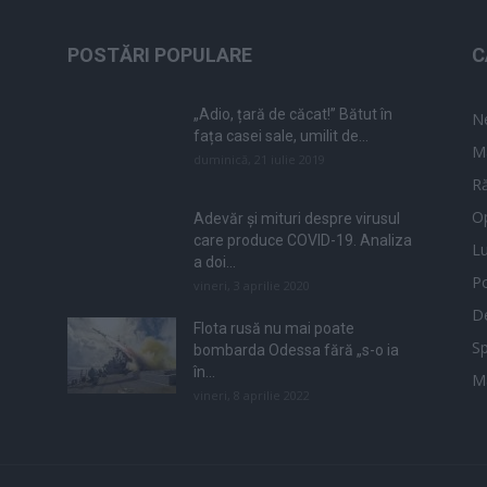
POSTĂRI POPULARE
C
„Adio, țară de căcat!” Bătut în
N
fața casei sale, umilit de...
M
duminică, 21 iulie 2019
Ră
Op
Adevăr și mituri despre virusul
care produce COVID-19. Analiza
L
a doi...
Po
vineri, 3 aprilie 2020
De
Flota rusă nu mai poate
Sp
bombarda Odessa fără „s-o ia
în...
M
vineri, 8 aprilie 2022