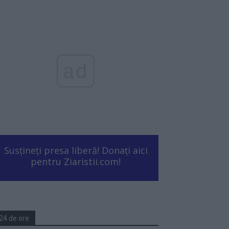
ad
Susțineți presa liberă! Donați aici
pentru Ziaristii.com!
24 de ore