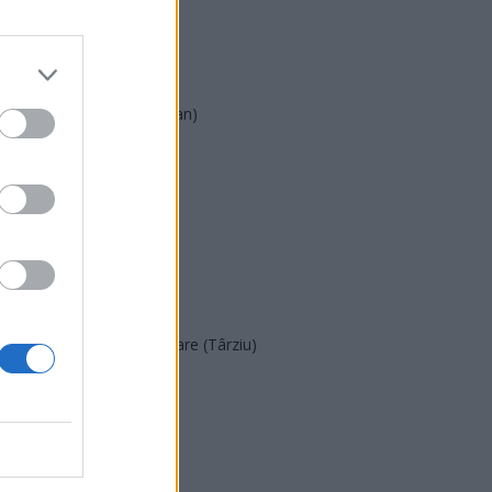
AUR
UDMR
PMP (Tomac)
Forța Dreptei (L. Orban)
PNȚMM
REPER
SENS
SOS (Șoșoacă)
POT (Gavrilă)
PACE (Peia)
Acțiunea Conservatoare (Târziu)
PDF (Lazarus)
PUSL (D. Voiculescu)
PNȚCD (Pavelescu)
PNCR (Terheș)