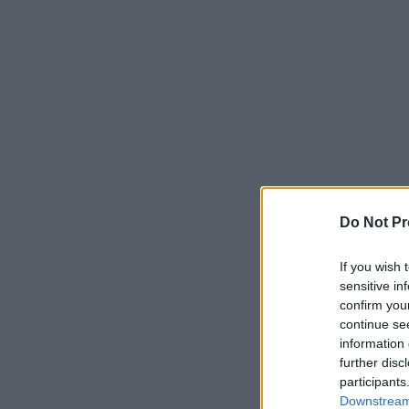
Do Not Pr
If you wish 
sensitive in
confirm you
continue se
information 
further disc
participants
Downstream 