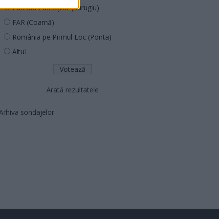
Partidul Patrioților (Surugiu)
FAR (Coarnă)
România pe Primul Loc (Ponta)
Altul
Arată rezultatele
Arhiva sondajelor