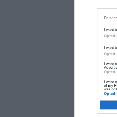
Persona
I want t
Opted 
I want t
Opted 
I want 
Advertis
Opted 
I want t
of my P
was col
Opted 