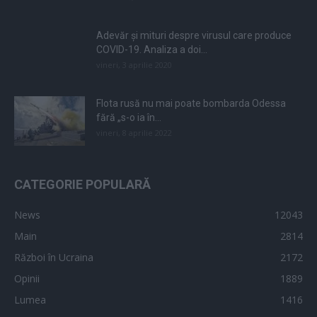
Adevăr și mituri despre virusul care produce
COVID-19. Analiza a doi...
vineri, 3 aprilie 2020
Flota rusă nu mai poate bombarda Odessa
fără „s-o ia în...
vineri, 8 aprilie 2022
CATEGORIE POPULARĂ
News
12043
Main
2814
Război în Ucraina
2172
Opinii
1889
Lumea
1416