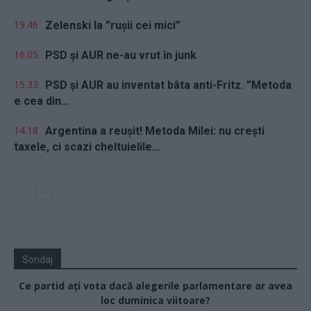
19.46
Zelenski la ”rușii cei mici”
16.05
PSD și AUR ne-au vrut în junk
15.33
PSD și AUR au inventat bâta anti-Fritz. ”Metoda
e cea din...
14.18
Argentina a reușit! Metoda Milei: nu crești
taxele, ci scazi cheltuielile...
Sondaj
Ce partid ați vota dacă alegerile parlamentare ar avea
loc duminica viitoare?