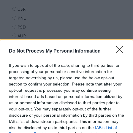
USR
PNL
PSD
AUR
UDMR
Do Not Process My Personal Information
PMP (Tomac)
Forța Dreptei (L. Orban)
If you wish to opt-out of the sale, sharing to third parties, or
PNȚMM
processing of your personal or sensitive information for
targeted advertising by us, please use the below opt-out
REPER
section to confirm your selection. Please note that after your
SENS
opt-out request is processed you may continue seeing
interest-based ads based on personal information utilized by
SOS (Șoșoacă)
us or personal information disclosed to third parties prior to
POT (Gavrilă)
your opt-out. You may separately opt-out of the further
disclosure of your personal information by third parties on the
PACE (Peia)
IAB’s list of downstream participants. This information may
Acțiunea Conservatoare (Târziu)
also be disclosed by us to third parties on the
IAB’s List of