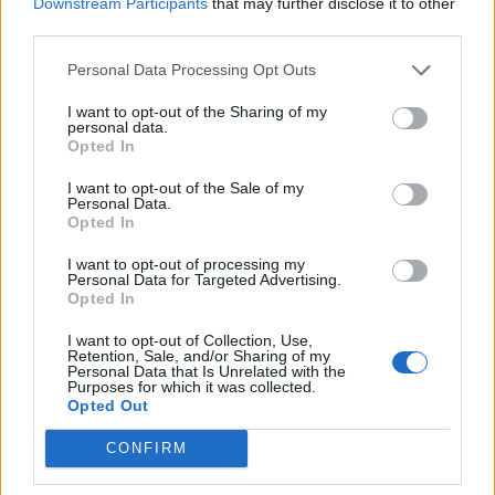
PDF (Lazarus)
Downstream Participants
that may further disclose it to other
third parties.
PUSL (D. Voiculescu)
PNȚCD (Pavelescu)
Personal Data Processing Opt Outs
PNCR (Terheș)
I want to opt-out of the Sharing of my
personal data.
Partidul Patrioților (Surugiu)
Opted In
FAR (Coarnă)
I want to opt-out of the Sale of my
România pe Primul Loc (Ponta)
Personal Data.
Opted In
Altul
I want to opt-out of processing my
Personal Data for Targeted Advertising.
Opted In
Arată rezultatele
I want to opt-out of Collection, Use,
Retention, Sale, and/or Sharing of my
Arhiva sondajelor
Personal Data that Is Unrelated with the
Purposes for which it was collected.
Opted Out
CONFIRM