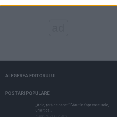
ad
ALEGEREA EDITORULUI
POSTĂRI POPULARE
„Adio, țară de căcat!” Bătut în fața casei sale,
umilit de...
duminică, 21 iulie 2019