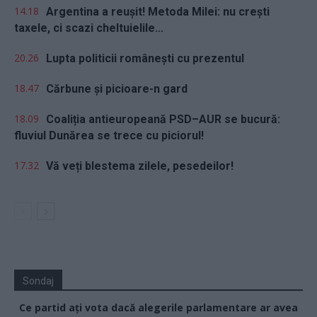
14.18
Argentina a reușit! Metoda Milei: nu crești
taxele, ci scazi cheltuielile...
20.26
Lupta politicii românești cu prezentul
18.47
Cărbune și picioare-n gard
18.09
Coaliția antieuropeană PSD–AUR se bucură:
fluviul Dunărea se trece cu piciorul!
17.32
Vă veți blestema zilele, pesedeilor!
Sondaj
Ce partid ați vota dacă alegerile parlamentare ar avea