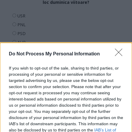
loc duminica viitoare?
USR
PNL
PSD
AUR
UDMR
Do Not Process My Personal Information
PMP (Tomac)
If you wish to opt-out of the sale, sharing to third parties, or
Forța Dreptei (L. Orban)
processing of your personal or sensitive information for
PNȚMM
targeted advertising by us, please use the below opt-out
REPER
section to confirm your selection. Please note that after your
opt-out request is processed you may continue seeing
SENS
interest-based ads based on personal information utilized by
SOS (Șoșoacă)
us or personal information disclosed to third parties prior to
your opt-out. You may separately opt-out of the further
POT (Gavrilă)
disclosure of your personal information by third parties on the
PACE (Peia)
IAB’s list of downstream participants. This information may
also be disclosed by us to third parties on the
IAB’s List of
Acțiunea Conservatoare (Târziu)