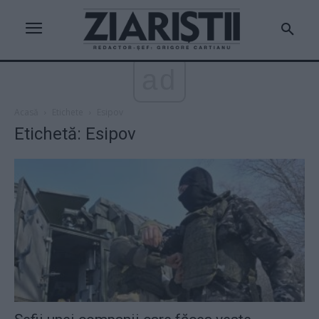
ad
Acasă
Etichete
Esipov
Etichetă: Esipov