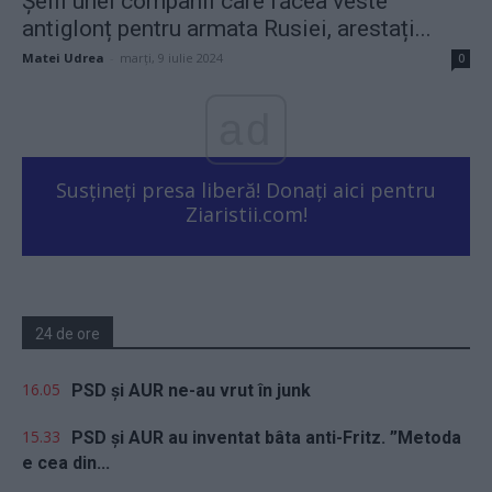
Șefii unei companii care făcea veste
antiglonț pentru armata Rusiei, arestați...
Matei Udrea
-
marți, 9 iulie 2024
0
ad
Susțineți presa liberă! Donați aici pentru
Ziaristii.com!
24 de ore
16.05
PSD și AUR ne-au vrut în junk
15.33
PSD și AUR au inventat bâta anti-Fritz. ”Metoda
e cea din...