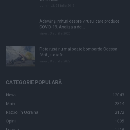
duminică, 21 iulie 2019
Adevăr și mituri despre virusul care produce
COVID-19. Analiza a doi...
vineri, 3 aprilie 2020
Flota rusă nu mai poate bombarda Odessa
fără „s-o ia în...
vineri, 8 aprilie 2022
CATEGORIE POPULARĂ
News
12043
Main
2814
Război în Ucraina
2172
Opinii
1885
Lumea
1416