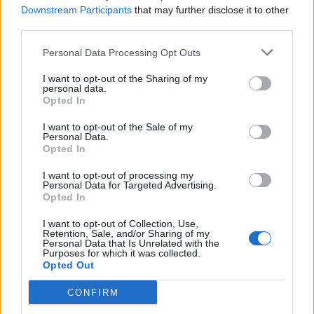
Downstream Participants
that may further disclose it to other
PDF (Lazarus)
third parties.
PUSL (D. Voiculescu)
Personal Data Processing Opt Outs
PNȚCD (Pavelescu)
I want to opt-out of the Sharing of my
PNCR (Terheș)
personal data.
Opted In
Partidul Patrioților (Surugiu)
FAR (Coarnă)
I want to opt-out of the Sale of my
Personal Data.
România pe Primul Loc (Ponta)
Opted In
Altul
I want to opt-out of processing my
Personal Data for Targeted Advertising.
Opted In
Arată rezultatele
I want to opt-out of Collection, Use,
Retention, Sale, and/or Sharing of my
Personal Data that Is Unrelated with the
Arhiva sondajelor
Purposes for which it was collected.
Opted Out
CONFIRM