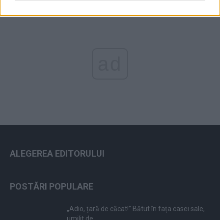
ad
ALEGEREA EDITORULUI
POSTĂRI POPULARE
„Adio, țară de căcat!” Bătut în fața casei sale,
umilit de...